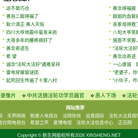
这不是巧合
善念得福报
善良二姐得福了
姐姐的血管
耿介清正 善人天佑
亲家母得救
四川大爷地震中毫发未损
八旬大爷笑
大哥多年的腰疼病好了
施恩不求报
善念奇迹生
“法轮大法好
希 望
善念出奇迹
诚念“法轮大法好”遇难呈祥
一心虔诚 
雷电穿屋留谜团
“老婆子，
起死回生传遍了十里八村
“小伙子，咋
火录像片
中共活摘法轮功学员器官
恶人下场
法轮
网站推荐
网
无界网络
新唐人电视台
法网恢恢
追查国际
法轮大法真相
放光明电视台
希望之声
爱博电视
法轮大法信息中心
正见网
Copyright © 新生网版权所有2026 XINSHENG.NET