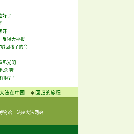
癌好了
了
颜开
，反得大福报
”喊回孩子的命
重见光明
你也念吧”
样啊？”
大法在中国
回归的旅程
博物馆
法轮大法网站