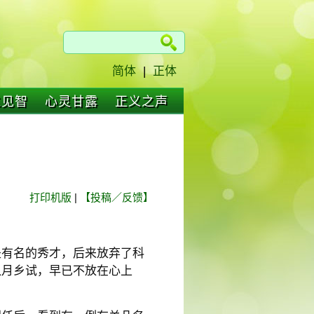
简体
|
正体
仁见智
心灵甘露
正义之声
打印机版
|
【投稿／反馈】
是有名的秀才，后来放弃了科
八月乡试，早已不放在心上