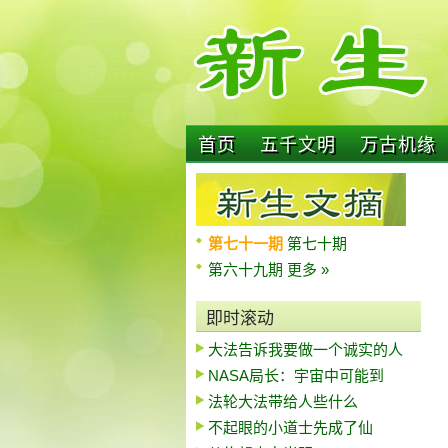
首页
五千文明
万古机缘
第七十一期
第七十期
第六十九期
更多 »
即时滚动
大法告诉我要做一个诚实的人
NASA局长：宇宙中可能到
法轮大法带给人些什么
不起眼的小道士先成了仙