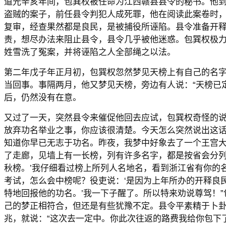
道光辛亥年间，包巽权被任命为江西赣县县令的秘书。他
盗贼的案子，前任县令判犯人成死罪，他在阅读此案卷时
复审，经查果然都是良民，是被捕役所诬陷。县令准备开
责，想尽办法来阻止县令，县令几乎被他迷惑。包巽权极
姓雪洗了冤案，并将诬陷之人全部绳之以法。
第二年戊子年正月初，包巽权忽然梦见天榜上有自己的名
当回事。事隔两月，他又梦见天榜，旁边有人说：“天榜已
后，仍然没有在意。
又过了一天，突然县令来催促他回去应试，包巽权奇怪的说
放弃功名举业之事，你应该很清楚。今天怎么突然说出这话
知道你早已无志于功名。昨夜，我梦中好象去了一个王宫
了走廊，见墙上有一长榜，列有许多名字，都是按省会分列
秋榜。’我仔细看过榜上所列人名地名，看到浙江省有你的
考试，怎么会中榜呢？役吏说：‘是因为上年所办的开释良
特地回报他的功名。’我一下子醒了。所以特来劝说尊驾！
己的梦正相符合，但还是有些犹豫不定。县令平素精于卜
兆，就说：“这次去一定中。你此次往返的路费我给你包下