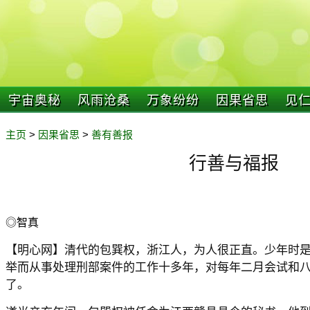
宇宙奥秘
风雨沧桑
万象纷纷
因果省思
见
主页
>
因果省思
>
善有善报
行善与福报
◎智真
【明心网】清代的包巽权，浙江人，为人很正直。少年时
举而从事处理刑部案件的工作十多年，对每年二月会试和
了。