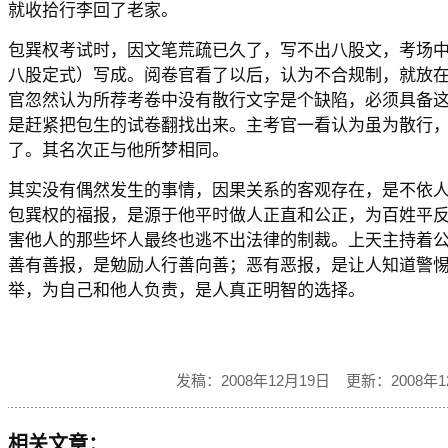
就收拾行李回了老家。
包巽权考试时，因文笔荒疏已久了，写不出八股文，考场
八股定式）写成。阅卷官看了以后，认为不合规制，就放
官忽然认为所荐考卷中没有散行文字是个缺陷，必须具备
是赶紧把包生的试卷翻找出来。主考官一看认为虽为散行
了。其名次正与他所梦相同。
其实没有偶然发生的事情，因果关系的客观存在，是不依
包巽权的福报，是源于他平时做人正直和公正，为百姓平
害他人的那些坏人最终也逃不出法律的制裁。上天主持着
善有善报，是勉励人行善向善；恶有恶报，是让人知道警
举，为自己和他人负责，是人真正明智的选择。
发稿：2008年12月19日 更新：2008年1
相关文章：