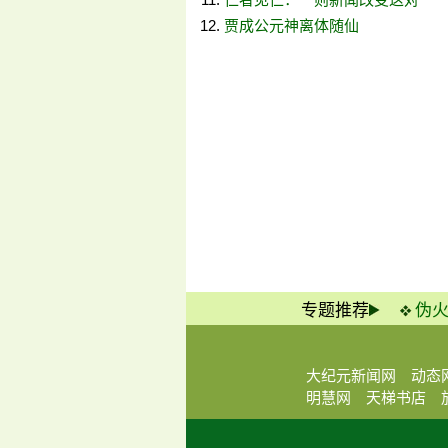
贾成公元神离体随仙
专题推荐
伪
大纪元新闻网
动态
明慧网
天梯书店