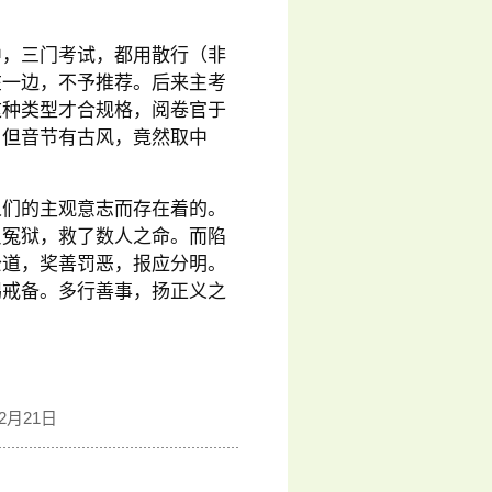
中，三门考试，都用散行（非
在一边，不予推荐。后来主考
这种类型才合规格，阅卷官于
，但音节有古风，竟然取中
人们的主观意志而存在着的。
反冤狱，救了数人之命。而陷
公道，奖善罚恶，报应分明。
惕戒备。多行善事，扬正义之
2月21日