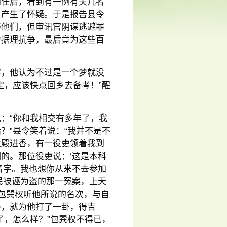
到任后，看到有一例有关几名
，产生了怀疑。于是报告县令
释他们，但审讯官阴谋逃避罪
力据理抗争，最后竟为这些百
字，他认为不过是一个梦就没
定，应该快点回乡去备考！”醒
：“你和我相交有多年了，我
？”县令笑着说：“我并不是不
大殿进香，有一役吏领着我到
的。那位役吏说：‘这是本科
名字。我也想你从来不去参加
民被诬为盗的那一冤案，上天
”包巽权听他所说的名次，与自
卦，就为他打了一卦，得吉
了，怎么样？”包巽权不得已，