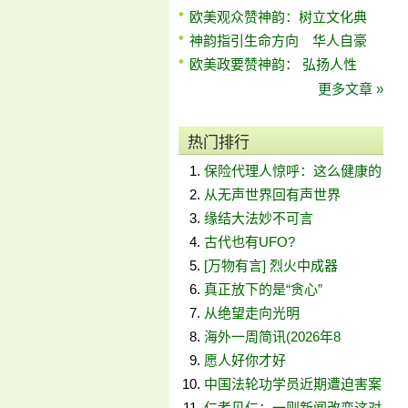
欧美观众赞神韵：树立文化典
神韵指引生命方向 华人自豪
欧美政要赞神韵： 弘扬人性
更多文章 »
热门排行
保险代理人惊呼：这么健康的
从无声世界回有声世界
缘结大法妙不可言
古代也有UFO?
[万物有言] 烈火中成器
真正放下的是“贪心”
从绝望走向光明
海外一周简讯(2026年8
愿人好你才好
中国法轮功学员近期遭迫害案
仁者见仁：一则新闻改变这对