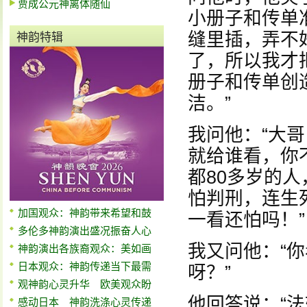
贾成公元神离体随仙
小册子和传单
缝里插，弄不
神韵特辑
了，所以我才
册子和传单创
洁。”
我问他：“大
就给谁看，你
都80多岁的
怕判刑，连生
加国观众：神韵带来希望和鼓
一看还怕吗！”
多伦多神韵演出盛况振奋人心
我又问他：“
神韵演出各族裔观众：美如画
日本观众：神韵传递当下最需
呀？”
观神韵心灵升华 欧美观众盼
他回答说：“
感动日本 神韵洗涤心灵传递