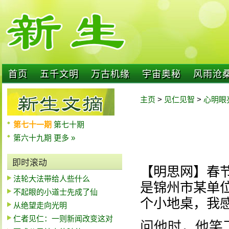
首页
五千文明
万古机缘
宇宙奥秘
风雨沧
主页
>
见仁见智
>
心明眼
第七十一期
第七十期
第六十九期
更多 »
即时滚动
【明思网】春
法轮大法带给人些什么
是锦州市某单
不起眼的小道士先成了仙
个小地桌，我
从绝望走向光明
仁者见仁：一则新闻改变这对
问他时，他笑