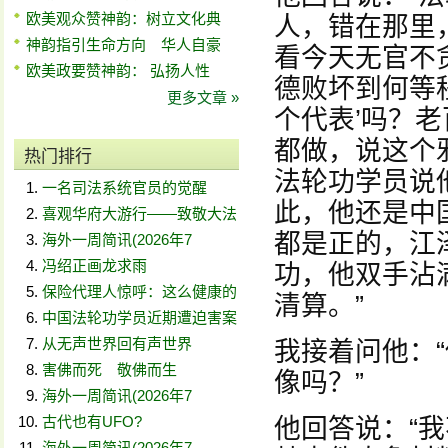
欧美观众赞神韵：树立文化典
人，错在那里
神韵指引生命方向 华人自豪
看今天无官不
欧美政要赞神韵： 弘扬人性
德败坏到何等
更多文章 »
个代表’吗？老
都做，说这个
热门排行
法轮功学员说
一名司法系统官员的觉醒
此，他还是中
喜观华府大游行——致敬大法
都是正的，江
海外一周简讯(2026年7
冯绍正画龙求雨
功，他双手沾
保险代理人惊呼：这么健康的
清算。”
中国法轮功学员近期遭迫害案
从无声世界回有声世界
我接着问他：
害佛而死 敬佛而生
像吗？”
海外一周简讯(2026年7
古代也有UFO?
他回答说：“
海外一周简讯(2026年7