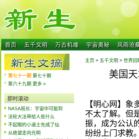
首页
五千文明
万古机缘
宇宙奥秘
风雨沧
主页
>
五千文明
>
世界回
美国天
第七十一期
第七十期
第六十九期
更多 »
即时滚动
【明心网】象
NASA局长：宇宙中可能到
不太了解。但
法轮大法带给人些什么
振，成为公认
不起眼的小道士先成了仙
纷纷上门求教
从绝望走向光明