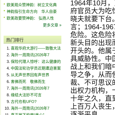
1964年10
欧美观众赞神韵：树立文化典
府官员大为吃
神韵指引生命方向 华人自豪
晓夫就要下台
欧美政要赞神韵： 弘扬人性
更多文章 »
言；1964-
危险。这危险
热门排行
新头目的出现
喜观华府大游行——致敬大法
开头的。他属
海外一周简讯(2026年7
具威胁性。中
保险代理人惊呼：这么健康的
战上和我们暗
中国法轮功学员近期遭迫害案
导之争，从而
从无声世界回有声世界
裁、不可思议
害佛而死 敬佛而生
海外一周简讯(2026年7
出权力机构，
缘结大法妙不可言
十年之久，直
古代也有UFO?
上百万人丧生
海外一周简讯(2026年7
逐渐平息。
真正放下的是“贪心”