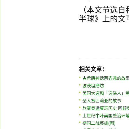
（本文节选自
半球》上的文
相关文章：
古希腊神话西齐弗的故
波茨坦磨坊
美国大选和「选举人」
圣人塞西莉亚的故事
欣赏奥运莫忘历史 回顾
上世纪中叶美国整治环
德国二战英雄(图)