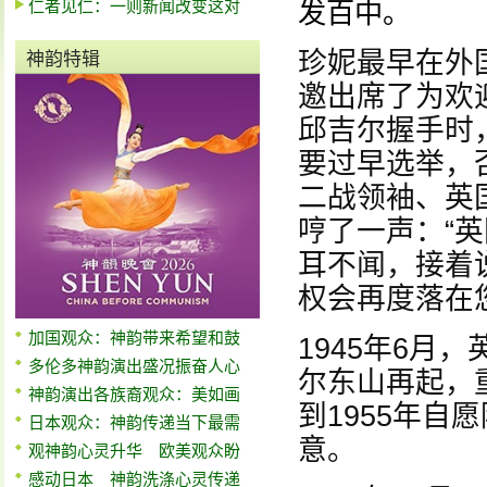
仁者见仁：一则新闻改变这对
发百中。
珍妮最早在外
神韵特辑
邀出席了为欢
邱吉尔握手时
要过早选举，
二战领袖、英
哼了一声：“
耳不闻，接着
权会再度落在
加国观众：神韵带来希望和鼓
1945年6月
多伦多神韵演出盛况振奋人心
尔东山再起，
神韵演出各族裔观众：美如画
到1955年
日本观众：神韵传递当下最需
意。
观神韵心灵升华 欧美观众盼
感动日本 神韵洗涤心灵传递