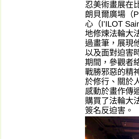
忍美術畫展在
朗貝爾廣場（Pla
心（I’ILOT 
地修煉法輪大
過畫筆，展現
以及面對迫害
期間，參觀者
戰勝邪惡的精
於修行、關於
感動於畫作傳
購買了法輪大
簽名反迫害。