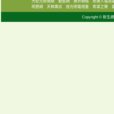
大紀元新聞網
動態網
無界網絡
新唐人電視
明慧網
天梯書店
放光明電視臺
希望之聲
Copyright © 新