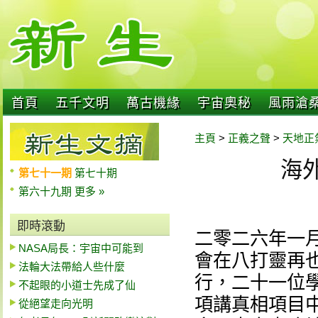
首頁
五千文明
萬古機緣
宇宙奧秘
風雨滄
主頁
>
正義之聲
>
天地正
海外
第七十一期
第七十期
第六十九期
更多 »
即時滾動
二零二六年一
NASA局長：宇宙中可能到
會在八打靈再也水晶
法輪大法帶給人些什麼
行，二十一位
不起眼的小道士先成了仙
項講真相項目
從絕望走向光明