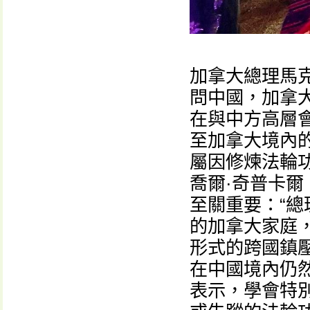
加拿大總理馬克・
問中國，加拿大
在與中方高層
至加拿大境內
屬因修煉法輪
喬爾·奇普卡爾（
至關重要：“
的加拿大家庭
形式的跨國鎮
在中國境內仍
表示，學會特