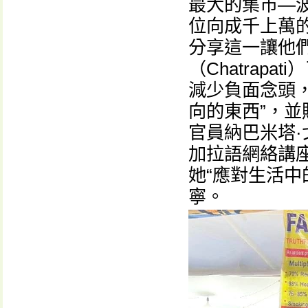
最大的集市—波
位向成千上萬
分享這一讓他
（Chatrap
減少負面念頭
向的東西”，
官員納巴米塔·戈
加拉語網絡講
她“應對生活中
寧。