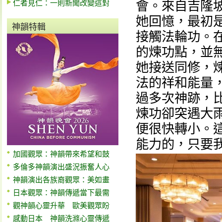
仁者見仁：一則新聞改變這對
會。來自吉隆坡
她回憶，最初
神韻特輯
接觸法輪功。
的煉功點，並
她接送同修，
法的祥和能量
過多次神跡，
煉功卻突遇大
便很快轉小。
能力的，只要
加國觀眾：神韻帶來希望和鼓
多倫多神韻演出盛況振奮人心
神韻演出各族裔觀眾：美如畫
日本觀眾：神韻傳遞當下最需
觀神韻心靈升華 歐美觀眾盼
感動日本 神韻洗滌心靈傳遞