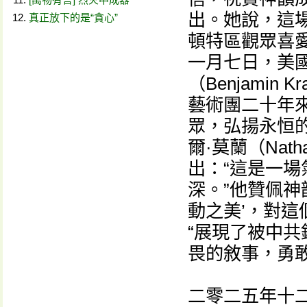
出。她說，這
真正放下的是“貪心”
頓特區觀眾喜
一月七日，美
（Benjami
藝術團二十年
眾，弘揚永恒
爾·莫蘭（Nat
出：“這是一
深。”他贊佩神
動之美’，對這
“展現了被中
畏的敘事，勇
二零二五年十