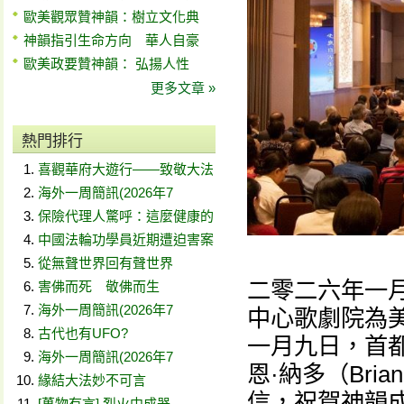
歐美觀眾贊神韻：樹立文化典
神韻指引生命方向 華人自豪
歐美政要贊神韻： 弘揚人性
更多文章 »
熱門排行
喜觀華府大遊行——致敬大法
海外一周簡訊(2026年7
保險代理人驚呼：這麼健康的
中國法輪功學員近期遭迫害案
從無聲世界回有聲世界
二零二六年一
害佛而死 敬佛而生
海外一周簡訊(2026年7
中心歌劇院為
古代也有UFO?
一月九日，首
海外一周簡訊(2026年7
恩·納多（Bri
緣結大法妙不可言
信，祝賀神韻
[萬物有言] 烈火中成器