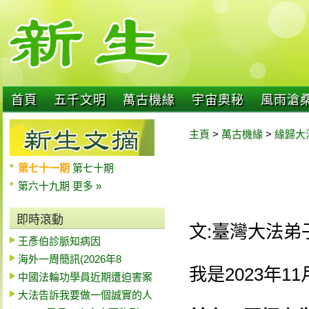
首頁
五千文明
萬古機緣
宇宙奧秘
風雨滄
主頁
>
萬古機緣
>
緣歸大
第七十一期
第七十期
第六十九期
更多 »
即時滾動
文:臺灣大法弟
王彥伯診脈知病因
海外一周簡訊(2026年8
我是2023年
中國法輪功學員近期遭迫害案
大法告訴我要做一個誠實的人