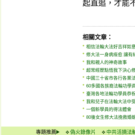
起直追，才能
相關文章：
相信法輪大法好吉祥如
修大法一身病痊愈 讓有
我和親人的神奇故事
超常經歷點悟我下決心
中國三十省市各行各業
60多國各族裔法輪功學
臺灣各地法輪功學員恭
我和兒子在法輪大法中
一個新學員的得法體會
80後女生修大法挽救婚
專題推薦
偽火錄像片
中共活摘法