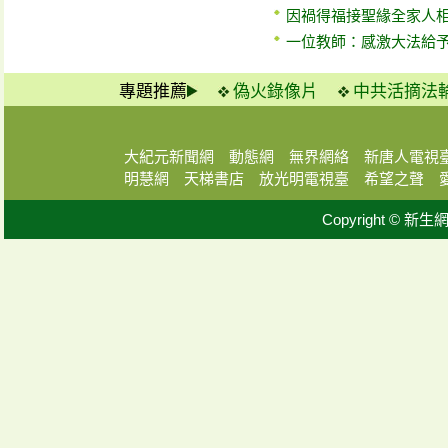
因禍得福接聖緣全家人
一位教師：感激大法給
專題推薦
偽火錄像片
中共活摘法
大紀元新聞網
動態網
無界網絡
新唐人電視
明慧網
天梯書店
放光明電視臺
希望之聲
Copyright © 新