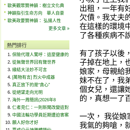
歐美觀眾贊神韻：樹立文化典
出租，一年有好
神韻指引生命方向 華人自豪
欠債。我丈夫
歐美政要贊神韻： 弘揚人性
在這樣的環境
更多文章 »
了各種疾病不
熱門排行
有了孩子以後
保險代理人驚呼：這麼健康的
子掉在地上，
從無聲世界回有聲世界
緣結大法妙不可言
娘家，母親給
[萬物有言] 烈火中成器
妹不在了，我
真正放下的是“貪心”
個女兒，還讓
從絕望走向光明
的，真想一了
海外一周簡訊(2026年8
仁者見仁：一則新聞改變這對
一次， 我從
中國法輪功學員近期遭迫害案
願人好你才好
我氣的夠嗆，
賈成公元神離體隨仙