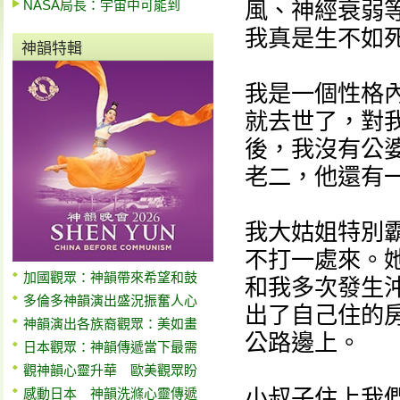
NASA局長：宇宙中可能到
風、神經衰弱
我真是生不如
神韻特輯
我是一個性格
就去世了，對
後，我沒有公
老二，他還有
我大姑姐特別
不打一處來。
加國觀眾：神韻帶來希望和鼓
和我多次發生
多倫多神韻演出盛況振奮人心
出了自己住的
神韻演出各族裔觀眾：美如畫
公路邊上。
日本觀眾：神韻傳遞當下最需
觀神韻心靈升華 歐美觀眾盼
小叔子住上我
感動日本 神韻洗滌心靈傳遞