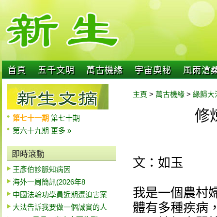
首頁
五千文明
萬古機緣
宇宙奧秘
風雨滄
主頁
>
萬古機緣
>
緣歸大
修
第七十一期
第七十期
第六十九期
更多 »
即時滾動
文：如玉
王彥伯診脈知病因
海外一周簡訊(2026年8
我是一個農村婦
中國法輪功學員近期遭迫害案
體有多種疾病
大法告訴我要做一個誠實的人