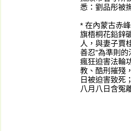
悉：劉品彤被
* 在內蒙古赤
旗梧桐花鉛鋅
人，與妻子賈
善忍”為準則
瘋狂迫害法輪
教、酷刑摧殘
日被迫害致死
八月八日含冤離