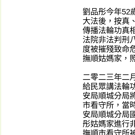
劉品彤今年5
大法後，按真
傳播法輪功真
法院非法判刑
度被摧殘致命
撫順姑媽家，
二零二三年二
給民眾講法輪
安局順城分局
市看守所，當
安局順城分局
彤姑媽家進行
撫順市看守所