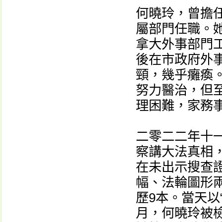
何曉玲，曾擔
屬部門任職。
拿大外事部門
後在市政府外
頸，幾乎癱瘓
努力醫治，但
理困難，家務
二零二二年十
察講大法真相
在未出示搜查
幅、法輪圖形
歷9本。當天以
月，何曉玲被