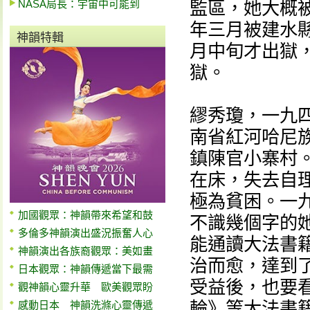
NASA局長：宇宙中可能到
監區，她大概
年三月被建水
神韻特輯
月中旬才出獄
獄。
繆秀瓊，一九
南省紅河哈尼
鎮陳官小寨村
在床，失去自
極為貧困。一
加國觀眾：神韻帶來希望和鼓
不識幾個字的
多倫多神韻演出盛況振奮人心
能通讀大法書
神韻演出各族裔觀眾：美如畫
治而愈，達到
日本觀眾：神韻傳遞當下最需
受益後，也要
觀神韻心靈升華 歐美觀眾盼
輪》等大法書
感動日本 神韻洗滌心靈傳遞