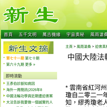
首頁
五千文明
萬古機緣
宇宙奧秘
風雨滄
主頁
>
風雨滄桑
>
迫害真
中國大陸法
第七十一期
第七十期
第六十九期
更多 »
即時滾動
王彥伯診脈知病因
* 雲南省紅河
海外一周簡訊(2026年8
瓊自二零二一
中國法輪功學員近期遭迫害案
知，繆秀瓊老
大法告訴我要做一個誠實的人