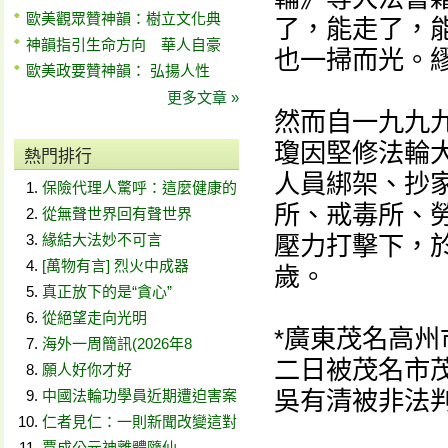
歐美觀眾贊神韻：樹立文化典
了，能走了，
神韻指引生命方向 華人自豪
也一掃而光。
歐美政要贊神韻： 弘揚人性
更多文章 »
然而自一九九九
瓊因堅修法輪
熱門排行
人員綁架、抄
保險代理人驚呼：這麼健康的
所、戒毒所、
從無聲世界回有聲世界
緣結大法妙不可言
壓力打擊下，
[萬物有言] 烈火中成器
歲。
真正放下的是“貪心”
從絕望走向光明
*廣東茂名高
海外一周簡訊(2026年8
二日被茂名市
願人好你才好
吳有清被非法判
中國法輪功學員近期遭迫害案
仁者見仁：一則新聞改變這對
賈成公元神離體隨仙