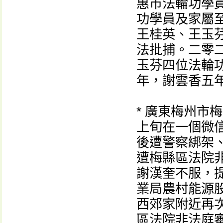
惠市法輪功學
功學員及家屬
王桂英、王玉
法批捕。二零
玉芬四位法輪
年，謝雲香五
* 廣東梅州市
上旬在一個微信
後遭警察綁架
遭梅縣區法院
謝漢奎不服，
業局農村能源
西郊家附近再
區法院非法庭