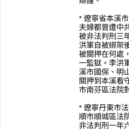
辯護。
* 遼寧省本溪
夫婦都曾遭中
被非法判刑三
洪軍自被綁架
被關押在何處
一監獄。李洪
溪市國保、明
關押到本溪看
市南芬區法院
* 遼寧丹東市
順市順城區法
非法判刑一年