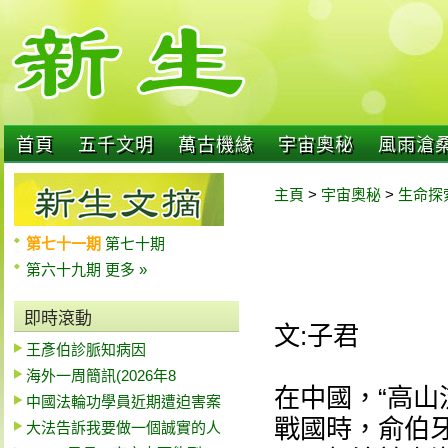
首頁
五千文明
萬古機緣
宇宙奧秘
風雨滄
主頁
>
宇宙奧秘
>
生命探
第七十一期
第七十期
第六十九期
更多 »
即時滾動
文:子君
王彥伯診脈知病因
海外一周簡訊(2026年8
在中國，“高山
中國法輪功學員近期遭迫害案
戰國時，俞伯
大法告訴我要做一個誠實的人