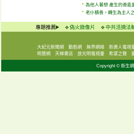
為他人著想 產生的善能
老仆積善，轉生為主人
專題推薦
偽火錄像片
中共活摘法
大紀元新聞網
動態網
無界網絡
新唐人電視
明慧網
天梯書店
放光明電視臺
希望之聲
Copyright © 新