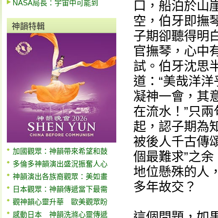
NASA局長：宇宙中可能到
口，船泊於山
空，伯牙即撫
神韻特輯
子期卻聽得明
官撫琴，心中
試。伯牙沈思
道：“美哉洋洋
凝神一會，其
在流水！”只
起，認子期為知
被後人千古傳
加國觀眾：神韻帶來希望和鼓
個最難求”之
多倫多神韻演出盛況振奮人心
地位懸殊的人
神韻演出各族裔觀眾：美如畫
多年故交？
日本觀眾：神韻傳遞當下最需
觀神韻心靈升華 歐美觀眾盼
這個問題，如
感動日本 神韻洗滌心靈傳遞