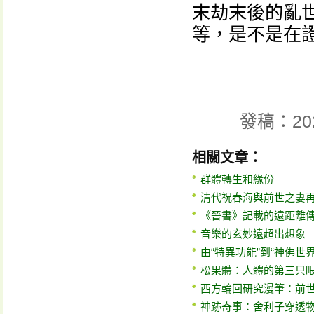
末劫末後的亂
等，是不是在
發稿：20
相關文章：
群體轉生和緣份
清代祝春海與前世之妻
《晉書》記載的遠距離
音樂的玄妙遠超出想象
由“特異功能”到“神佛世界
松果體：人體的第三只眼
西方輪回研究漫筆：前世
神跡奇事：舍利子穿透物