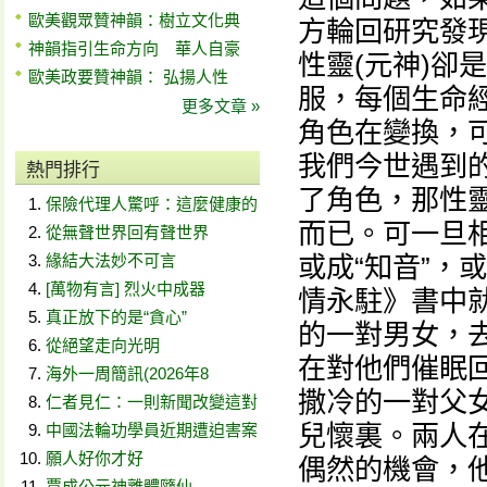
歐美觀眾贊神韻：樹立文化典
方輪回研究發
神韻指引生命方向 華人自豪
性靈(元神)卻
歐美政要贊神韻： 弘揚人性
服，每個生命
更多文章 »
角色在變換，
我們今世遇到
熱門排行
了角色，那性
保險代理人驚呼：這麼健康的
而已。可一旦
從無聲世界回有聲世界
緣結大法妙不可言
或成“知音”，或
[萬物有言] 烈火中成器
情永駐》書中就
真正放下的是“貪心”
的一對男女，
從絕望走向光明
在對他們催眠
海外一周簡訊(2026年8
撒冷的一對父
仁者見仁：一則新聞改變這對
兒懷裏。兩人
中國法輪功學員近期遭迫害案
願人好你才好
偶然的機會，
賈成公元神離體隨仙