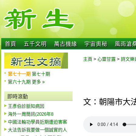
首頁
五千文明
萬古機緣
宇宙奧秘
風雨滄
主頁
>
心靈甘露
>
詩文樂
第七十一期
第七十期
第六十九期
更多 »
即時滾動
文：朝陽市大法
王彥伯診脈知病因
海外一周簡訊(2026年8
中國法輪功學員近期遭迫害案
大法告訴我要做一個誠實的人