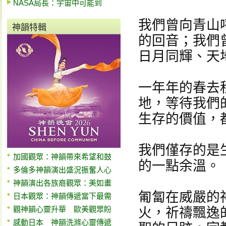
NASA局長：宇宙中可能到
我們曾向青山
神韻特輯
的回音；我們
日月同輝、天
一年年的春去
地，等待我們
生存的價值，
我們僅存的是
加國觀眾：神韻帶來希望和鼓
的一點余溫。
多倫多神韻演出盛況振奮人心
神韻演出各族裔觀眾：美如畫
匍匐在威嚴的
日本觀眾：神韻傳遞當下最需
觀神韻心靈升華 歐美觀眾盼
火，祈禱飄逸
感動日本 神韻洗滌心靈傳遞