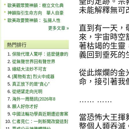
聖的足跡。宗
歐美觀眾贊神韻：樹立文化典
未能解釋無可
神韻指引生命方向 華人自豪
歐美政要贊神韻： 弘揚人性
直到有一天，
更多文章 »
來，宇宙時空
著枯竭的生靈
熱門排行
義回到垂死的
保險代理人驚呼：這麼健康的
從無聲世界回有聲世界
緣結大法妙不可言
從此燦爛的金
[萬物有言] 烈火中成器
命，接引著我
真正放下的是“貪心”
從絕望走向光明
…… ……
海外一周簡訊(2026年8
願人好你才好
中國法輪功學員近期遭迫害案
當恐怖大王揮
仁者見仁：一則新聞改變這對
整個人類吞滅
賈成公元神離體隨仙