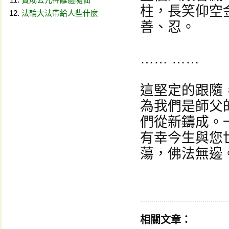
柱，長笑仰空
法輪大法帶給人些什麼
善、忍。
…… ……
這堅定的跟隨
為我們是師父
們從新鑄成。
有幸今生與您
蕩，佛法無邊
相關文章：