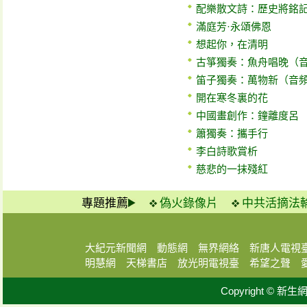
配樂散文詩：歷史將銘
滿庭芳·永頌佛恩
想起你，在清明
古箏獨奏：魚舟唱晚（
笛子獨奏：萬物新（音
開在寒冬裏的花
中國畫創作：鐘離度呂
簫獨奏：攜手行
李白詩歌賞析
慈悲的一抹殘紅
專題推薦
偽火錄像片
中共活摘法
大紀元新聞網
動態網
無界網絡
新唐人電視
明慧網
天梯書店
放光明電視臺
希望之聲
Copyright © 新