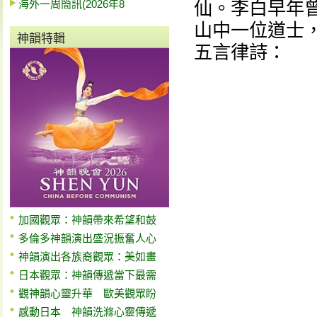
海外一周簡訊(2026年8
仙。李白早年
山中一位道士
神韻特輯
五言律詩：
加國觀眾：神韻帶來希望和鼓
多倫多神韻演出盛況振奮人心
神韻演出各族裔觀眾：美如畫
日本觀眾：神韻傳遞當下最需
觀神韻心靈升華 歐美觀眾盼
感動日本 神韻洗滌心靈傳遞