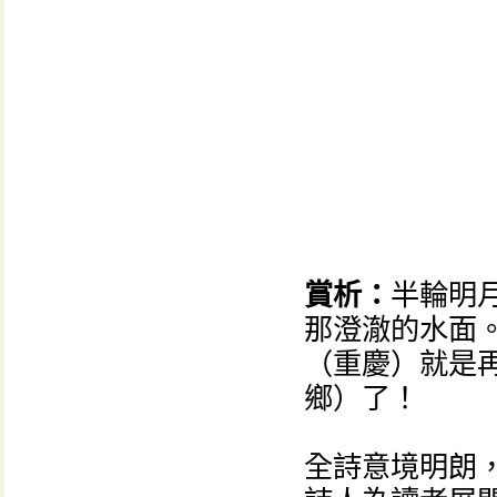
賞析：
半輪明
那澄澈的水面
（重慶）就是
鄉）了！
全詩意境明朗