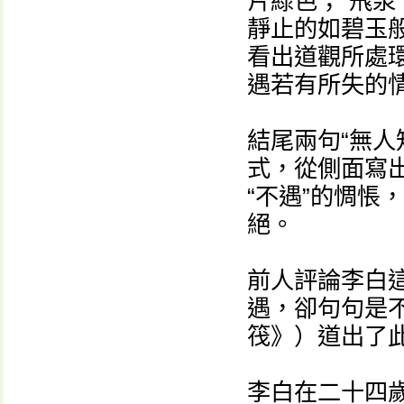
片綠色；“飛泉
靜止的如碧玉
看出道觀所處
遇若有所失的
結尾兩句“無人
式，從側面寫出
“不遇”的惆悵
絕。
前人評論李白
遇，卻句句是
筏》）道出了
李白在二十四