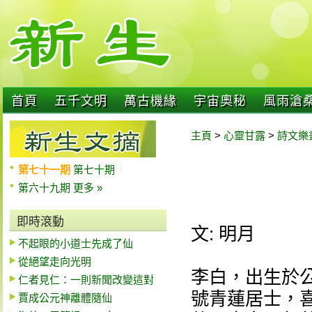
首頁
五千文明
萬古機緣
宇宙奧秘
風雨滄
主頁
>
心靈甘露
>
詩文樂
第七十一期
第七十期
第六十九期
更多 »
即時滾動
文: 明月
不起眼的小道士先成了仙
從絕望走向光明
李白，出生於公
仁者見仁：一則新聞改變這對
號青蓮居士，
賈成公元神離體隨仙