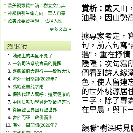
歐美觀眾贊神韻：樹立文化典
賞析：
戴天山
神韻指引生命方向 華人自豪
油縣，因山勢
歐美政要贊神韻： 弘揚人性
更多文章 »
據專家考定，
句，前六句寫“
熱門排行
遇”，重在抒
她頭上的黑氣不見了
隱隱；次句寫
一名司法系統官員的覺醒
喜觀華府大遊行——致敬大法
們看到詩人緣
海外一周簡訊(2026年7
色，使人留連
馮紹正畫龍求雨
的世外桃源居住
保險代理人驚呼：這麼健康的
三字，除了專
中國法輪功學員近期遭迫害案
在早晨，與下一
從無聲世界回有聲世界
害佛而死 敬佛而生
海外一周簡訊(2026年7
頷聯“樹深時見
古代也有UFO?