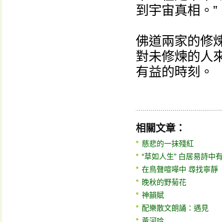
到宇宙真相。”
佛道兩家的修
對未修煉的人
有益的時刻。
相關文章：
慈悲的一抹殘紅
“草如人生” 白居易詩中
在鳥聲喧嘩中 尋找寧靜
晚秋的野菊花
神韻賦
配樂散文朗誦：遇見
黃河吟