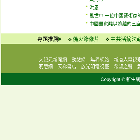
洪恩
亂世中 一位中國藝術家
中國畫家難以逾越的三
專題推薦
偽火錄像片
中共活摘法
大紀元新聞網
動態網
無界網絡
新唐人電視
明慧網
天梯書店
放光明電視臺
希望之聲
Copyright © 新