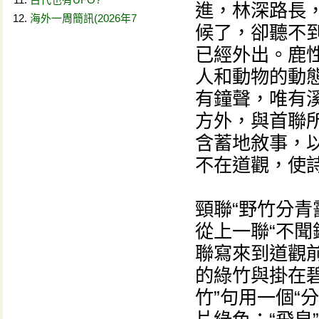
進，林深路長
海外一周簡訊(2026年7
候了，卻聽不
已經外出。鹿性
人和動物的動
有鐘聲，唯有
方外，與首聯
含蓄地敘事，以
不在道觀，使詩
頸聯“野竹分青
從上一聯“不聞
聯寫來到道觀
的綠竹與掛在
竹”句用一個“