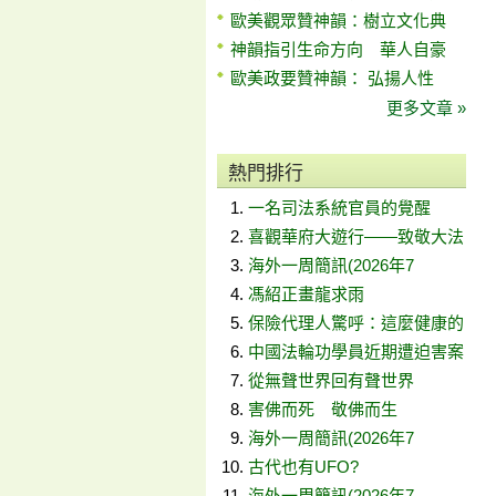
歐美觀眾贊神韻：樹立文化典
神韻指引生命方向 華人自豪
歐美政要贊神韻： 弘揚人性
更多文章 »
熱門排行
一名司法系統官員的覺醒
喜觀華府大遊行——致敬大法
海外一周簡訊(2026年7
馮紹正畫龍求雨
保險代理人驚呼：這麼健康的
中國法輪功學員近期遭迫害案
從無聲世界回有聲世界
害佛而死 敬佛而生
海外一周簡訊(2026年7
古代也有UFO?
海外一周簡訊(2026年7