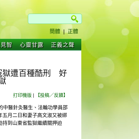
簡體
|
正體
仁見智
心靈甘露
正義之聲
冤獄遭百種酷刑 好
獄
打印機版
|
【投稿／反饋】
的中醫針灸醫生、法輪功學員邵
年五月二日和妻子高文淑又被綁
劫持到山東省監獄繼續關押迫