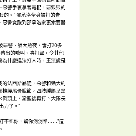
一惡警手裏拿著電棍，惡狠狠的
殺的。” 邵承洛全身被打的青
，惡警竟跑到邵承洛家裏索要醫
被惡警、猶大熬夜，毒打20多
裏傳出的嚎叫、毒打聲，令其他
警為什麼違法打人時，王濱說是
成的法西斯暴徒，惡警和猶大約
頸椎腰尾骨脫節，四肢腫脹呈黑
水倒頭上，潑醒後再打。大隊長
出力了。”
打不死你，幫你消消業……”這
。