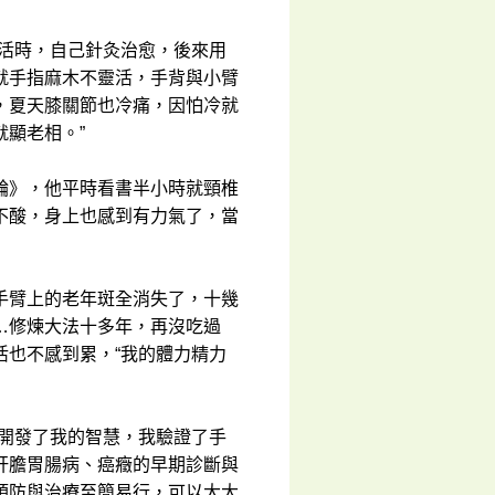
靈活時，自己針灸治愈，後來用
就手指麻木不靈活，手背與小臂
，夏天膝關節也冷痛，因怕冷就
顯老相。”
輪》，他平時看書半小時就頸椎
不酸，身上也感到有力氣了，當
手臂上的老年斑全消失了，十幾
…修煉大法十多年，再沒吃過
活也不感到累，“我的體力精力
並開發了我的智慧，我驗證了手
肝膽胃腸病、癌癥的早期診斷與
預防與治療至簡易行，可以大大