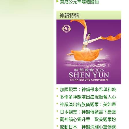
賈成公元神離體隨仙
神韻特輯
加國觀眾：神韻帶來希望和鼓
多倫多神韻演出盛況振奮人心
神韻演出各族裔觀眾：美如畫
日本觀眾：神韻傳遞當下最需
觀神韻心靈升華 歐美觀眾盼
感動日本 神韻洗滌心靈傳遞