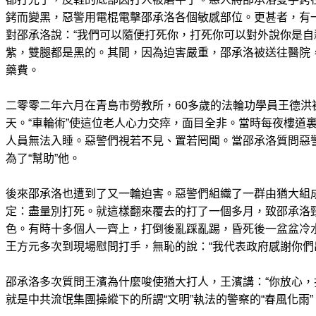
銬而變黑，惡警用電棍電擊邵承洛各個敏感部位。更甚者，有
對邵承洛說：“我們可以隨便打死你，打死你可以對外說你是自
紫，雙腿都是黑的。其間，因為迫害嚴重，邵承洛被送往醫院
藥費。
二零零二年六月在青島市勞教所，60多歲的法輪功學員王德洪
天。“車輪術”使這位老人心力交瘁，面目全非。當時每夜樓道
人員無法入睡。惡警們視若不見、置若罔聞。當邵承洛質問惡
為了“幫助”他。
後來邵承洛也遭到了又一輪迫害。惡警們組織了一群由猶大組
定：盡量別打死。就這樣翻來覆去的打了一個多月，致邵承洛
色。有時十多個人一齊上，打倒後亂踩亂踢，昏死後一盆盆冷
王方元多次到現場慰問打手，無恥的說：“我代表政府感謝你們
邵承洛多次質問王濱為什麼唆使猶大打人，王濱講：“你放心，
就是中共流氓集團操縱下的所謂“文明”執法的警察的“春風化雨”