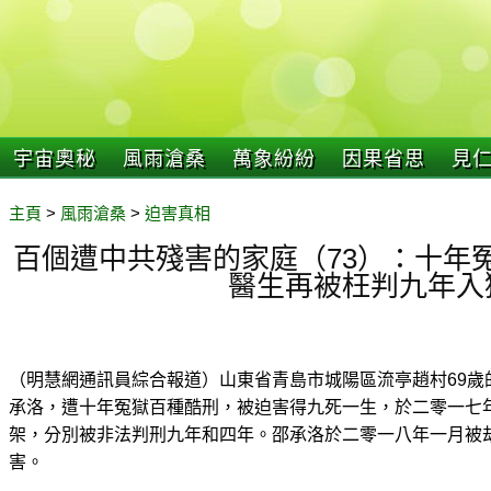
宇宙奧秘
風雨滄桑
萬象紛紛
因果省思
見
主頁
>
風雨滄桑
>
迫害真相
百個遭中共殘害的家庭（73）：十年
醫生再被枉判九年入
（明慧網通訊員綜合報道）山東省青島市城陽區流亭趙村69歲
承洛，遭十年冤獄百種酷刑，被迫害得九死一生，於二零一七
架，分別被非法判刑九年和四年。邵承洛於二零一八年一月被
害。