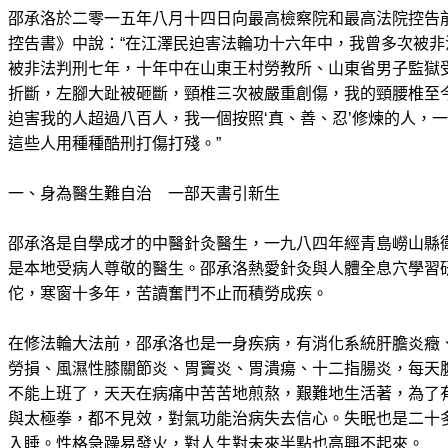
邵承洛於二零一五年八月十四日向最高檢察院和最高法院控告
控告書》中說：“在江澤民迫害法輪功十六年中，我曾多次被
被非法判刑七年，十年中在山東王村勞教所、山東省男子監獄
折斷，左腳大趾被砸斷，頸椎三次被嚴重創傷，我的頸腰椎至
迫害我的人超過八百人，我一個按照‘真、善、忍’修煉的人，
這些人用種種酷刑打傷打殘。”
一、身為醫生難自治 一部天書引新生
邵承洛是自學成才的中醫針灸醫生，一九八四年經青島嶗山縣
是本地受病人尊敬的醫生。邵承洛熱愛針灸與人體全息穴學習
佗，寒窗十多年，苦讀奮鬥不止而積勞成疾。
在修法輪大法前，邵承洛也是一身疾病，有消化系統肝膽炎癥
勞損、風濕性膝關節炎、胃竇炎、胃潰瘍、十二指腸炎，每天
不能上班了，天天在病痛中苦苦地煎熬，艱難地生活著，為了
與太極拳，都不見效，對氣功能治病失去信心。失眠也是二十
入睡。性格急躁易發火，對人生對未來半點也高興不起來。