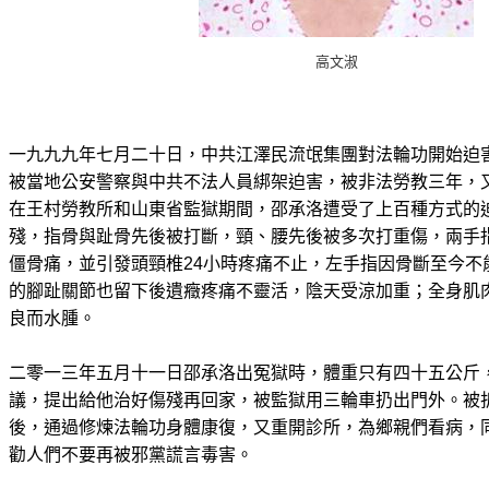
高文淑
一九九九年七月二十日，中共江澤民流氓集團對法輪功開始迫
被當地公安警察與中共不法人員綁架迫害，被非法勞教三年，
在王村勞教所和山東省監獄期間，邵承洛遭受了上百種方式的
殘，指骨與趾骨先後被打斷，頸、腰先後被多次打重傷，兩手
僵骨痛，並引發頭頸椎24小時疼痛不止，左手指因骨斷至今不
的腳趾關節也留下後遺癥疼痛不靈活，陰天受涼加重；全身肌
良而水腫。
二零一三年五月十一日邵承洛出冤獄時，體重只有四十五公斤
議，提出給他治好傷殘再回家，被監獄用三輪車扔出門外。被
後，通過修煉法輪功身體康復，又重開診所，為鄉親們看病，
勸人們不要再被邪黨謊言毒害。