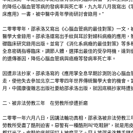
的降低心腦血管等病的發病率與死亡率，九九年八月我寫出《
床應用》一書，被中醫中青年學術研討會錄用。”
二零零零年，邵承洛又寫出《心腦血管病的最佳對策》一文，
醫學大會錄用。邵承洛還寫出手紋與耳診對婦科病癥的應用，
礎臨床研究錄用出版。並寫了《消化系病癥的最佳對策》等多
全息密碼指導臨床，調節人體，選擇出最佳的受孕時機，達到
的遺傳基因，降低心腦血管病與癌癥等發病率死亡率。
因遭非法抄家，邵承洛寫的《應用掌全息早期診測防治心腦血
走，使他失去參加北京二零零四年世界傳統醫學大會的機會。
月，中國康復雜志出版社要給邵承洛出版，就因底稿抄家時遭
二、被非法勞教三年 在勞教所慘遭折磨
二零零一年六月八日，因講法輪功真相，邵承洛被非法勞教三
勞教所受盡了酷刑迫害。惡警有一種酷刑叫“吃鞋餅”，就是用
都打光了，皮鞋的底部因打人被磨平了。惡人將邵承洛雙手銬