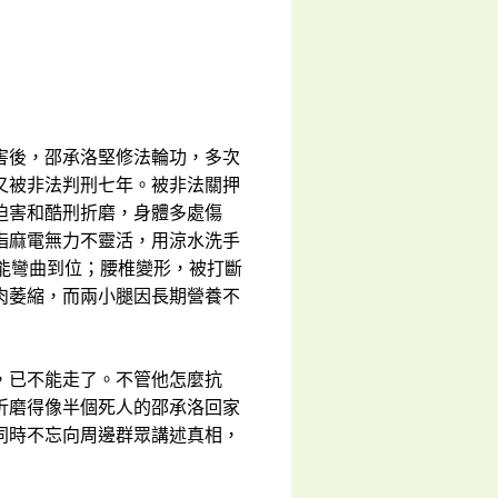
害後，邵承洛堅修法輪功，多次
又被非法判刑七年。被非法關押
迫害和酷刑折磨，身體多處傷
指麻電無力不靈活，用涼水洗手
能彎曲到位；腰椎變形，被打斷
肉萎縮，而兩小腿因長期營養不
，已不能走了。不管他怎麼抗
折磨得像半個死人的邵承洛回家
同時不忘向周邊群眾講述真相，