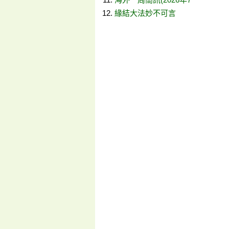
緣結大法妙不可言