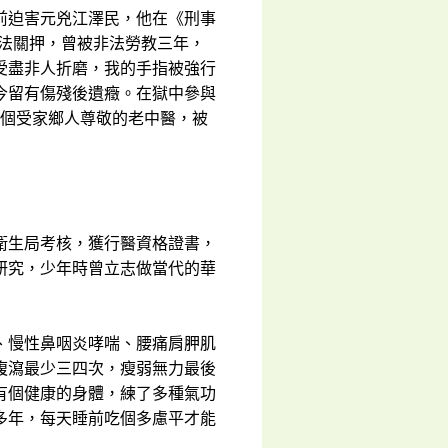
前迫害元兇江澤民，他在《刑事
非法關押，曾被非法勞教三年，
受盡非人折磨，我的手指被強行
今留有傷殘後遺癥。在獄中參與
一個受家鄉人尊敬的老中醫，被
衛生局考核，獲行醫資格證書，
研究，少年時曾立志做當代的華
、慢性鼻咽炎哮喘、腰痛肩胛肌
腹瀉最少三四次，瘦弱無力最後
有個健康的身體，練了多種氣功
多年，每天睡前吃個多慮平才能