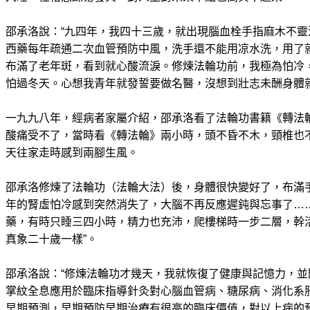
邵承洛說：“九四年，我四十三歲，就出現腦血栓手指麻木不
西藥每年疏通二次血管預防中風，洗手還不能用凉水洗，用了
布滿了老年斑，看到就心酸流淚。修煉法輪功前，我極為怕冷
怕過冬天。心想我青年就發誓要做名醫，沒想到壯志未酬身體就
一九九八年，經病者家屬介紹，邵承洛看了法輪功書籍《轉法
酸痛受不了，當時看《轉法輪》兩小時，頭不昏不木，頸椎也
天往家走時感到兩腳生風。
邵承洛修煉了法輪功（法輪大法）後，身體很快變好了，布滿
年的腎虛怕冷感到突然消失了，大腦不再反應遲鈍與忘事了…
藥，有時只睡三四小時，精力也充沛，爬樓梯時一步二層，幹
真象二十歲一樣”。
邵承洛說：“修煉法輪功才幾天，我就恢復了健康與記憶力，
掌紋全息應用於臨床指導針灸對心腦血管病、糖尿病、消化系
早期預測，早期預防早期治療有很高的臨床價值，對以上病的