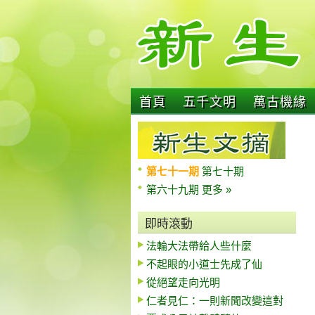
首頁
五千文明
萬古機緣
第七十一期
第七十期
第六十九期
更多 »
即時滾動
法輪大法帶給人些什麼
不起眼的小道士先成了仙
從絕望走向光明
仁者見仁：一則新聞改變這對