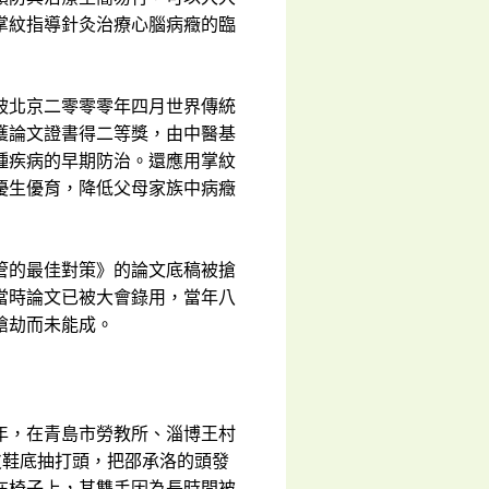
掌紋指導針灸治療心腦病癥的臨
被北京二零零零年四月世界傳統
獲論文證書得二等獎，由中醫基
種疾病的早期防治。還應用掌紋
優生優育，降低父母家族中病癥
管的最佳對策》的論文底稿被搶
當時論文已被大會錄用，當年八
搶劫而未能成。
年，在青島市勞教所、淄博王村
皮鞋底抽打頭，把邵承洛的頭發
在椅子上，其雙手因為長時間被