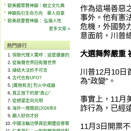
歐美觀眾贊神韻：樹立文化典
作為這場善惡
神韻指引生命方向 華人自豪
事外。他有憲
歐美政要贊神韻： 弘揚人性
危機，外國勢
更多文章 »
意面前，川普
熱門排行
大選舞弊嚴重 
保險代理人驚呼：這麼健康的
從無聲世界回有聲世界
緣結大法妙不可言
川普12月10
古代也有UFO?
為“政變”。
[萬物有言] 烈火中成器
真正放下的是“貪心”
事實上，11
從絕望走向光明
詐行為，已經
海外一周簡訊(2026年8
願人好你才好
中國法輪功學員近期遭迫害案
11月3日開票
仁者見仁：一則新聞改變這對