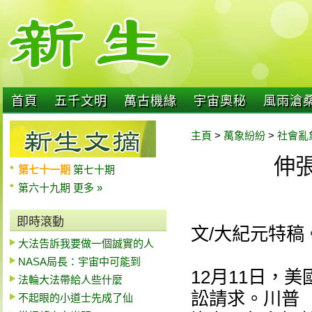
首頁
五千文明
萬古機緣
宇宙奧秘
風雨滄
主頁
>
萬象紛紛
>
社會亂
伸
第七十一期
第七十期
第六十九期
更多 »
即時滾動
文/大紀元特稿
大法告訴我要做一個誠實的人
NASA局長：宇宙中可能到
12月11日，
法輪大法帶給人些什麼
訟請求。川普
不起眼的小道士先成了仙