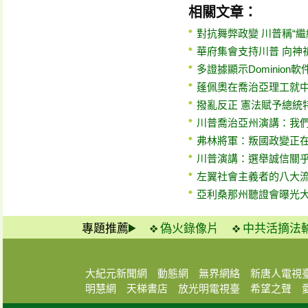
相關文章：
對抗舞弊政變 川普稱“繼
華府集會支持川普 向神
多證據顯示Dominion軟
蓬佩奧在喬治亞理工就
撥亂反正 憲法賦予總統
川普喬治亞州演講：我
弗林將軍：叛國政變正在
川普演講：選舉誠信關
左翼社會主義者的八大
亞利桑那州聽證會曝光
專題推薦
偽火錄像片
中共活摘法
大紀元新聞網
動態網
無界網絡
新唐人電視
明慧網
天梯書店
放光明電視臺
希望之聲