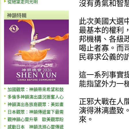
從絕望走向光明
沒有勇氣和智
神韻特輯
此次美國大選
最基本的權利
邦機構、各級
喝止者寡。而
民尋求公義的
這一系列事實
能指望外力一
加國觀眾：神韻帶來希望和鼓
多倫多神韻演出盛況振奮人心
正邪大戰在人
神韻演出各族裔觀眾：美如畫
演得淋漓盡致
日本觀眾：神韻傳遞當下最需
來。
觀神韻心靈升華 歐美觀眾盼
感動日本 神韻洗滌心靈傳遞