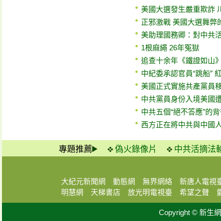
美國大選發生嚴重欺詐 
正邪激戰 美國大選舞弊
美助理國務卿：對中共
1根麻繩 26年冤獄
追查十余年《鐵證如山
中紀委承認官員“跳船” 
美國正式實施共產黨員
中共黨員身份入境美國
中共五個“絕不答應”的
西方正在將中共與中國
專題推薦
偽火錄像片
中共活摘法
大紀元新聞網
動態網
無界網絡
新唐人電視
明慧網
天梯書店
放光明電視臺
希望之聲
Copyright © 新