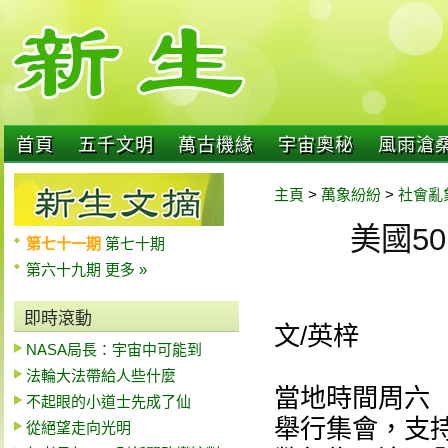
首頁
五千文明
萬古機緣
宇宙奧秘
風雨滄
主頁
>
萬象紛紛
>
社會亂
美國5
第七十一期
第七十期
第六十九期
更多 »
即時滾動
文/英梓
NASA局長：宇宙中可能到
法輪大法帶給人些什麼
當地時間周六（
不起眼的小道士先成了仙
舉行集會，支
從絕望走向光明