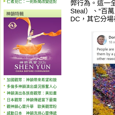
仁者見仁：一則新聞改變這對
弊行為。這一全國
Steal）、
神韻特輯
DC，其它分場在各
加國觀眾：神韻帶來希望和鼓
多倫多神韻演出盛況振奮人心
神韻演出各族裔觀眾：美如畫
日本觀眾：神韻傳遞當下最需
觀神韻心靈升華 歐美觀眾盼
感動日本 神韻洗滌心靈傳遞