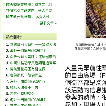
歐美觀眾贊神韻：樹立文化典
神韻指引生命方向 華人自豪
歐美政要贊神韻： 弘揚人性
更多文章 »
熱門排行
喜觀華府大遊行——致敬大法
美國總統川普在其社交
在帖文中說：人民不會坐
海外一周簡訊(2026年7
保險代理人驚呼：這麼健康的
中國法輪功學員近期遭迫害案
大量民眾前往
從無聲世界回有聲世界
的自由廣場（Fr
害佛而死 敬佛而生
海外一周簡訊(2026年7
個街區都是洶
緣結大法妙不可言
該活動的信息
古代也有UFO?
參與的熱情，
海外一周簡訊(2026年7
參加，現場人
真正放下的是“貪心”