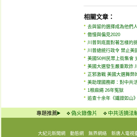
相關文章：
去與留的選擇成為他們
傲慢與偏見2020
川普到底面對著怎樣的
川普總統行政令 禁止美
美國50州民眾上街集會
美國大選發生嚴重欺詐 
正邪激戰 美國大選舞弊
美助理國務卿：對中共
1根麻繩 26年冤獄
追查十余年《鐵證如山
專題推薦
偽火錄像片
中共活摘法
大紀元新聞網
動態網
無界網絡
新唐人電視