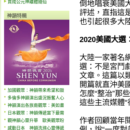
賈成公元神離體隨仙
倒地唱衰美國
評述，直指這是
神韻特輯
也引起很多大
2020美國大
大陸一家著名網
選：不是宮鬥
文章。這篇以類
開篇就直沖美
加國觀眾：神韻帶來希望和鼓
怎麼“整治”那
多倫多神韻演出盛況振奮人心
這些主流媒體“
神韻演出各族裔觀眾：美如畫
日本觀眾：神韻傳遞當下最需
作者回顧當年
觀神韻心靈升華 歐美觀眾盼
例，說“一度
感動日本 神韻洗滌心靈傳遞