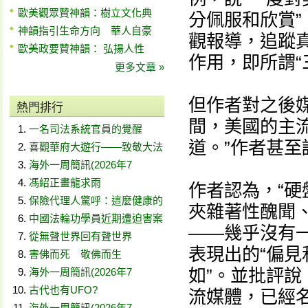
歐美觀眾贊神韻：樹立文化典
分佩服和欣賞
神韻指引生命方向 華人自豪
觀報導，追蹤
歐美政要贊神韻： 弘揚人性
作用，即所謂“
更多文章 »
但作者對之後
熱門排行
間，美國的主流
一名司法系統官員的覺醒
道。”作者甚
喜觀華府大遊行——致敬大法
海外一周簡訊(2026年7
馮紹正畫龍求雨
作者認為，“硬
保險代理人驚呼：這麼健康的
夾雜著性醜聞
中國法輪功學員近期遭迫害案
——幾乎沒有
從無聲世界回有聲世界
表現出的“偏
害佛而死 敬佛而生
如”。並批評說
海外一周簡訊(2026年7
古代也有UFO?
流媒體，已經名
海外一周簡訊(2026年7