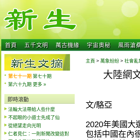
首頁
五千文明
萬古機緣
宇宙奧秘
風雨滄
主頁
>
萬象紛紛
>
社會亂
大陸網文
第七十一期
第七十期
第六十九期
更多 »
即時滾動
文/駱亞
法輪大法帶給人些什麼
不起眼的小道士先成了仙
2020年美國
從絕望走向光明
包括中國在內
仁者見仁：一則新聞改變這對