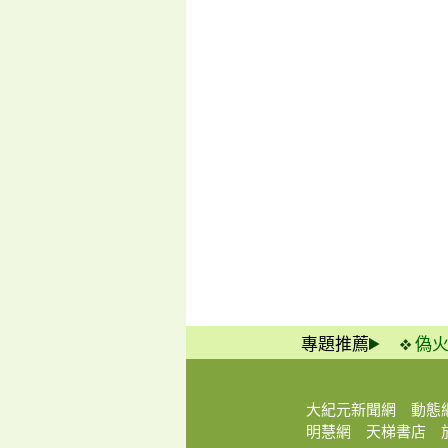
專題推薦
偽
大紀元新聞網
動態
明慧網
天梯書店