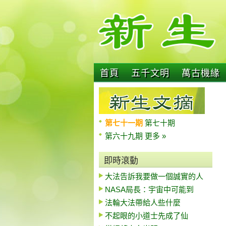
首頁
五千文明
萬古機緣
第七十一期
第七十期
第六十九期
更多 »
即時滾動
大法告訴我要做一個誠實的人
NASA局長：宇宙中可能到
法輪大法帶給人些什麼
不起眼的小道士先成了仙