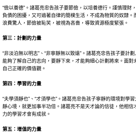
“儉以養德”。諸葛亮忠告孩子要節儉，以培養德行。謹慎理財
負債的困擾，又可過著自律的簡樸生活，不成為物質的奴隸。
浪費驚人，節儉被恥笑，被視為吝嗇，導致資源極度緊張。
第三：計劃的力量
“非淡泊無以明志”、“非寧靜無以致遠”。諸葛亮忠告孩子要計
能夠了解自己的志向，要靜下來，才能夠細心計劃將來。面對
自己正確的價值觀。
第四：學習的力量
“夫學須靜也”、“才須學也”。諸葛亮忠告孩子寧靜的環境對學
靜心境，就更加事半功倍。諸葛亮不是天才論的信徒，他相信
力的學習才會有成就。
第五：增值的力量