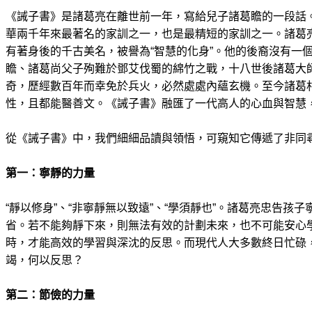
《誡子書》是諸葛亮在離世前一年，寫給兒子諸葛瞻的一段話。
華兩千年來最著名的家訓之一，也是最精短的家訓之一。諸葛
有著身後的千古美名，被譽為“智慧的化身”。他的後裔沒有一
瞻、諸葛尚父子殉難於鄧艾伐蜀的綿竹之戰，十八世後諸葛大
奇，歷經數百年而幸免於兵火，必然處處內蘊玄機。至今諸葛
性，且都能醫善文。《誡子書》融匯了一代高人的心血與智慧
從《誡子書》中，我們細細品讀與領悟，可窺知它傳遞了非同
第一：寧靜的力量
“靜以修身”、“非寧靜無以致遠”、“學須靜也”。諸葛亮忠告孩
省。若不能夠靜下來，則無法有效的計劃未來，也不可能安心
時，才能高效的學習與深沈的反思。而現代人大多數終日忙碌
竭，何以反思？
第二：節儉的力量