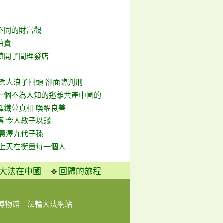
不同的財富觀
拍賣
鎮開了間理發店
》
音樂人浪子回頭 卻面臨判刑
一個不為人知的逃離共產中國的
繹鐵幕真相 喚醒良善
德 今人教子以錢
 惠澤九代子孫
 上天在衡量每一個人
大法在中國
回歸的旅程
博物館
法輪大法網站