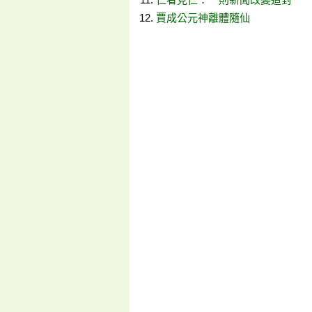
賈成公元神離體隨仙