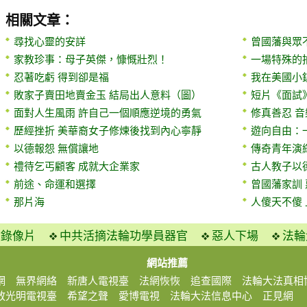
相關文章：
尋找心靈的安詳
曾國藩與眾
家教珍事：母子英傑，慷慨壯烈！
一場特殊的
忍著吃虧 得到卻是福
我在美國小
敗家子賣田地賣金玉 結局出人意料（圖）
短片《面試
面對人生風雨 許自己一個順應逆境的勇氣
修真善忍 
歷經挫折 美華裔女子修煉後找到內心寧靜
遊向自由：
以德報怨 無償讓地
傳奇青年演
禮待乞丐顧客 成就大企業家
古人教子以
前途、命運和選擇
曾國藩家訓
那片海
人傻天不傻
火錄像片
中共活摘法輪功學員器官
惡人下場
法輪
網站推薦
網
無界網絡
新唐人電視臺
法網恢恢
追查國際
法輪大法真相
放光明電視臺
希望之聲
愛博電視
法輪大法信息中心
正見網