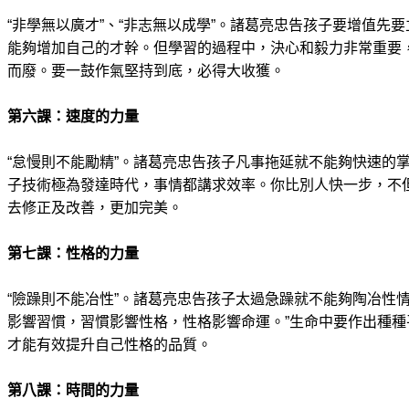
“非學無以廣才”、“非志無以成學”。諸葛亮忠告孩子要增值先
能夠增加自己的才幹。但學習的過程中，決心和毅力非常重要
而廢。要一鼓作氣堅持到底，必得大收獲。
第六課：速度的力量
“怠慢則不能勵精”。諸葛亮忠告孩子凡事拖延就不能夠快速的
子技術極為發達時代，事情都講求效率。你比別人快一步，不
去修正及改善，更加完美。
第七課：性格的力量
“險躁則不能冶性”。諸葛亮忠告孩子太過急躁就不能夠陶冶性
影響習慣，習慣影響性格，性格影響命運。”生命中要作出種種平
才能有效提升自己性格的品質。
第八課：時間的力量