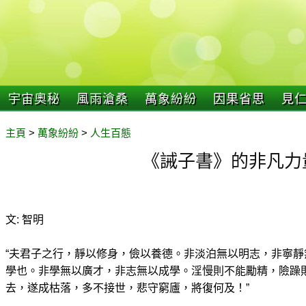
宇宙奧秘
風雨滄桑
萬象紛紛
因果省思
見
主頁
>
萬象紛紛
>
人生百態
《誡子書》的非凡力
文: 智明
“夫君子之行，靜以修身，儉以養德。非淡泊無以明志，非寧
學也。非學無以廣才，非志無以成學。淫慢則不能勵精，險躁
去，遂成枯落，多不接世，悲守窮廬，將復何及！”