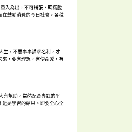
，量入為出，不可鋪張，既擺脫
而在鼓勵消費的今日社會，各種
劃人生，不要事事講求名利，才
未來，要有理想，有使命感，有
習大有幫助，當然配合專註的平
才能是學習的結果。即要全心全