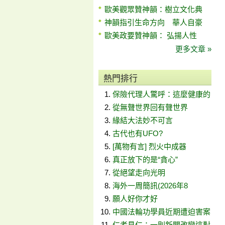
歐美觀眾贊神韻：樹立文化典
神韻指引生命方向 華人自豪
歐美政要贊神韻： 弘揚人性
更多文章 »
熱門排行
保險代理人驚呼：這麼健康的
從無聲世界回有聲世界
緣結大法妙不可言
古代也有UFO?
[萬物有言] 烈火中成器
真正放下的是“貪心”
從絕望走向光明
海外一周簡訊(2026年8
願人好你才好
中國法輪功學員近期遭迫害案
仁者見仁：一則新聞改變這對