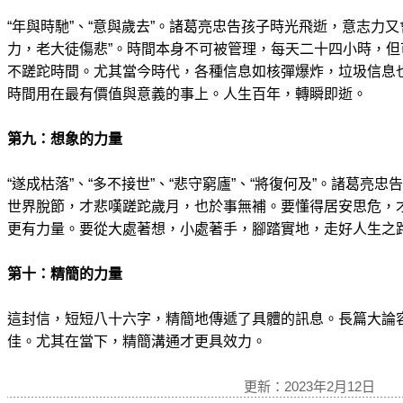
“年與時馳”、“意與歲去”。諸葛亮忠告孩子時光飛逝，意志力
力，老大徒傷悲”。時間本身不可被管理，每天二十四小時，
不蹉跎時間。尤其當今時代，各種信息如核彈爆炸，垃圾信息
時間用在最有價值與意義的事上。人生百年，轉瞬即逝。
第九：想象的力量
“遂成枯落”、“多不接世”、“悲守窮廬”、“將復何及”。諸葛亮
世界脫節，才悲嘆蹉跎歲月，也於事無補。要懂得居安思危，
更有力量。要從大處著想，小處著手，腳踏實地，走好人生之
第十：精簡的力量
這封信，短短八十六字，精簡地傳遞了具體的訊息。長篇大論
佳。尤其在當下，精簡溝通才更具效力。
更新：2023年2月12日