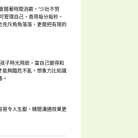
又會隨著時間消磨，“少壯不努
但可管理自己，善用每分每秒，
也充斥角角落落，更需把有限的
忠告孩子時光飛逝，當自己變得和
才能夠臨危不亂。想象力比知識
路。
容易令人生厭，精簡溝通效果更