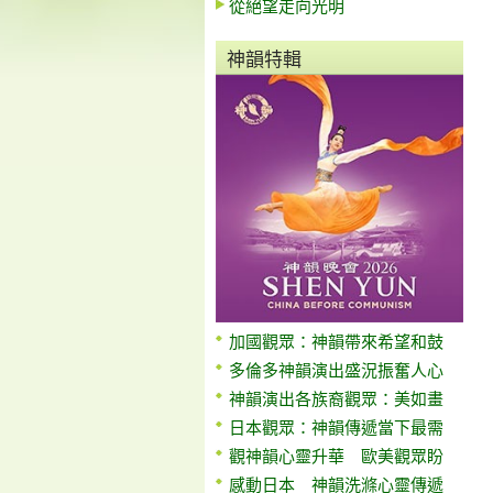
從絕望走向光明
神韻特輯
加國觀眾：神韻帶來希望和鼓
多倫多神韻演出盛況振奮人心
神韻演出各族裔觀眾：美如畫
日本觀眾：神韻傳遞當下最需
觀神韻心靈升華 歐美觀眾盼
感動日本 神韻洗滌心靈傳遞