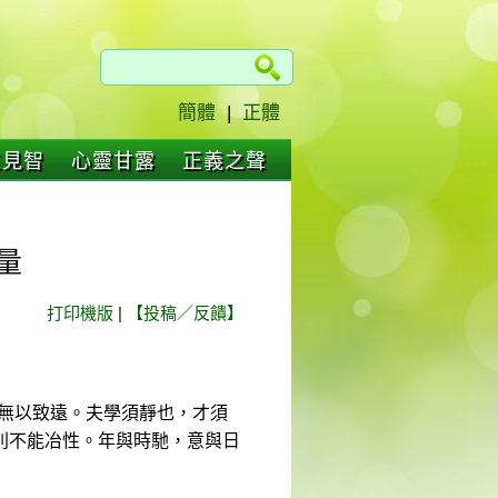
簡體
|
正體
仁見智
心靈甘露
正義之聲
量
打印機版
|
【投稿／反饋】
靜無以致遠。夫學須靜也，才須
則不能冶性。年與時馳，意與日