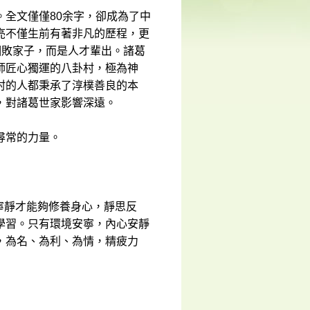
全文僅僅80余字，卻成為了中
亮不僅生前有著非凡的歷程，更
個敗家子，而是人才輩出。諸葛
師匠心獨運的八卦村，極為神
村的人都秉承了淳樸善良的本
，對諸葛世家影響深遠。
尋常的力量。
子寧靜才能夠修養身心，靜思反
學習。只有環境安寧，內心安靜
，為名、為利、為情，精疲力