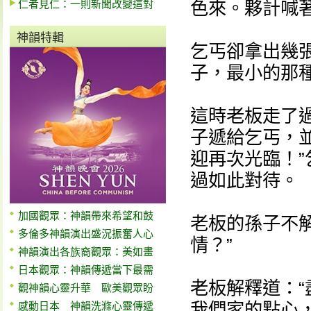
仁者見仁：一則新聞改變這對
色來。夥計喊著
神韻特輯
乞丐卻拿出幾
子，最小的那種
這時老板走了
子遞給乞丐，
迎再次光臨！
過如此對待。
加國觀眾：神韻帶來希望和鼓
老板的孫子不
多倫多神韻演出盛況振奮人心
情？”
神韻演出各族裔觀眾：美如畫
日本觀眾：神韻傳遞當下最需
老板解釋道：
觀神韻心靈升華 歐美觀眾盼
我們家的點心
感動日本 神韻洗滌心靈傳遞