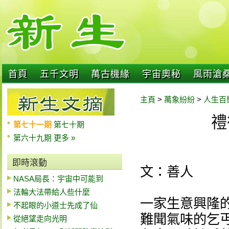
首頁
五千文明
萬古機緣
宇宙奧秘
風雨滄
主頁
>
萬象紛紛
>
人生百
禮
第七十一期
第七十期
第六十九期
更多 »
即時滾動
文：善人
NASA局長：宇宙中可能到
法輪大法帶給人些什麼
一家生意興隆
不起眼的小道士先成了仙
難聞氣味的乞
從絕望走向光明