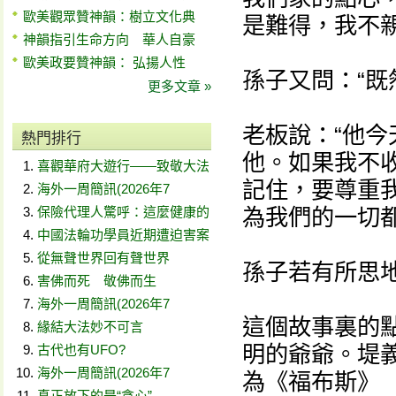
歐美觀眾贊神韻：樹立文化典
是難得，我不
神韻指引生命方向 華人自豪
歐美政要贊神韻： 弘揚人性
孫子又問：“既
更多文章 »
老板說：“他
熱門排行
他。如果我不
喜觀華府大遊行——致敬大法
記住，要尊重
海外一周簡訊(2026年7
保險代理人驚呼：這麼健康的
為我們的一切
中國法輪功學員近期遭迫害案
從無聲世界回有聲世界
孫子若有所思
害佛而死 敬佛而生
海外一周簡訊(2026年7
這個故事裏的
緣結大法妙不可言
明的爺爺。堤
古代也有UFO?
海外一周簡訊(2026年7
為《福布斯》
真正放下的是“貪心”