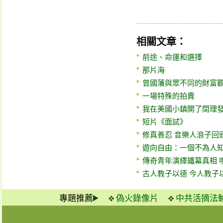
相關文章：
前途、命運和選擇
那片海
曾國藩與眾不同的財富
一場特殊的拍賣
我在美國小鎮開了間理
短片《面試》
修真善忍 音樂人浪子回
遊向自由：一個不為人
傳奇青年演繹鐵幕真相 
古人教子以德 今人教子
專題推薦
偽火錄像片
中共活摘法