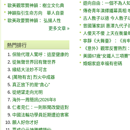
遊向自由：一個不為人
歐美觀眾贊神韻：樹立文化典
傳奇青年演繹鐵幕真相 
神韻指引生命方向 華人自豪
古人教子以德 今人教子
歐美政要贊神韻： 弘揚人性
曾國藩家訓 惠澤九代子
更多文章 »
人傻天不傻 上天在衡量
寧靜《大舞臺》：《肖
熱門排行
《意外》觀眾反響熱烈
保險代理人驚呼：這麼健康的
美國67歲“女鐵人三項賽
從無聲世界回有聲世界
婚姻家庭幸福有密碼
緣結大法妙不可言
[萬物有言] 烈火中成器
真正放下的是“貪心”
從絕望走向光明
海外一周簡訊(2026年8
仁者見仁：一則新聞改變這對
中國法輪功學員近期遭迫害案
願人好你才好
賈成公元神離體隨仙