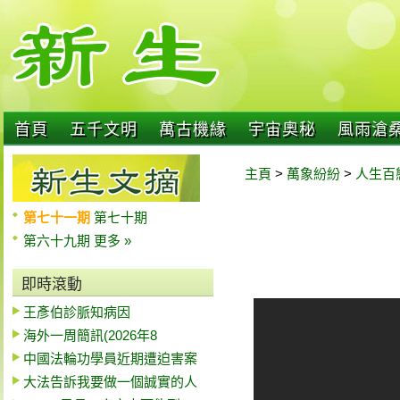
首頁
五千文明
萬古機緣
宇宙奧秘
風雨滄
主頁
>
萬象紛紛
>
人生百
第七十一期
第七十期
第六十九期
更多 »
即時滾動
王彥伯診脈知病因
海外一周簡訊(2026年8
中國法輪功學員近期遭迫害案
大法告訴我要做一個誠實的人