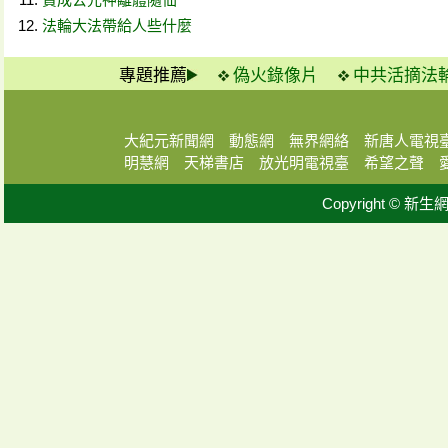
法輪大法帶給人些什麼
專題推薦
偽火錄像片
中共活摘法
大紀元新聞網
動態網
無界網絡
新唐人電視
明慧網
天梯書店
放光明電視臺
希望之聲
Copyright © 新