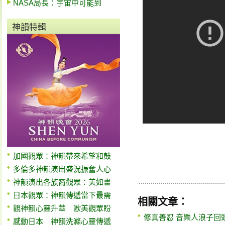
NASA局長：宇宙中可能到
神韻特輯
加國觀眾：神韻帶來希望和鼓
多倫多神韻演出盛況振奮人心
神韻演出各族裔觀眾：美如畫
日本觀眾：神韻傳遞當下最需
相關文章：
觀神韻心靈升華 歐美觀眾盼
修真善忍 音樂人浪子回
感動日本 神韻洗滌心靈傳遞