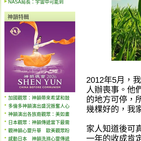
NASA局長：宇宙中可能到
神韻特輯
2012年5月
人辦喪事。他
的地方可停，
加國觀眾：神韻帶來希望和鼓
多倫多神韻演出盛況振奮人心
幾棵好的，我
神韻演出各族裔觀眾：美如畫
日本觀眾：神韻傳遞當下最需
家人知道後可
觀神韻心靈升華 歐美觀眾盼
一年的收成肯
感動日本 神韻洗滌心靈傳遞