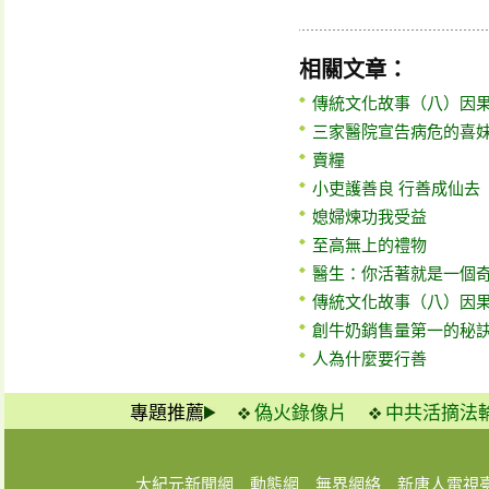
相關文章：
傳統文化故事（八）因果
三家醫院宣告病危的喜
賣糧
小吏護善良 行善成仙去
媳婦煉功我受益
至高無上的禮物
醫生：你活著就是一個
傳統文化故事（八）因果
創牛奶銷售量第一的秘
人為什麼要行善
專題推薦
偽火錄像片
中共活摘法
大紀元新聞網
動態網
無界網絡
新唐人電視