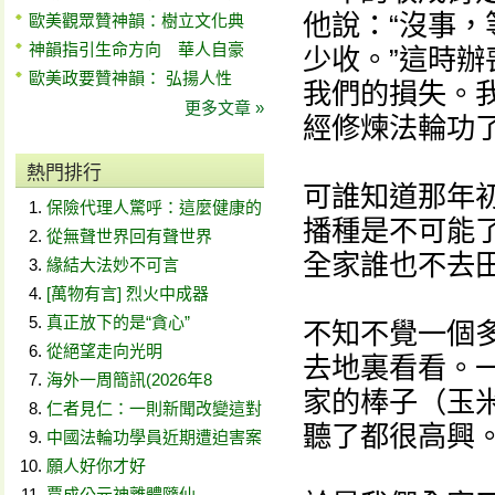
他說：“沒事
歐美觀眾贊神韻：樹立文化典
神韻指引生命方向 華人自豪
少收。”這時
歐美政要贊神韻： 弘揚人性
我們的損失。
更多文章 »
經修煉法輪功
熱門排行
可誰知道那年
保險代理人驚呼：這麼健康的
播種是不可能
從無聲世界回有聲世界
全家誰也不去
緣結大法妙不可言
[萬物有言] 烈火中成器
真正放下的是“貪心”
不知不覺一個
從絕望走向光明
去地裏看看。
海外一周簡訊(2026年8
家的棒子（玉
仁者見仁：一則新聞改變這對
聽了都很高興
中國法輪功學員近期遭迫害案
願人好你才好
賈成公元神離體隨仙