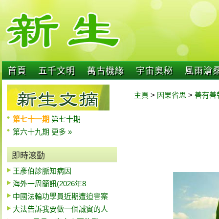
首頁
五千文明
萬古機緣
宇宙奧秘
風雨滄
主頁
>
因果省思
>
善有善
第七十一期
第七十期
第六十九期
更多 »
即時滾動
王彥伯診脈知病因
海外一周簡訊(2026年8
中國法輪功學員近期遭迫害案
大法告訴我要做一個誠實的人