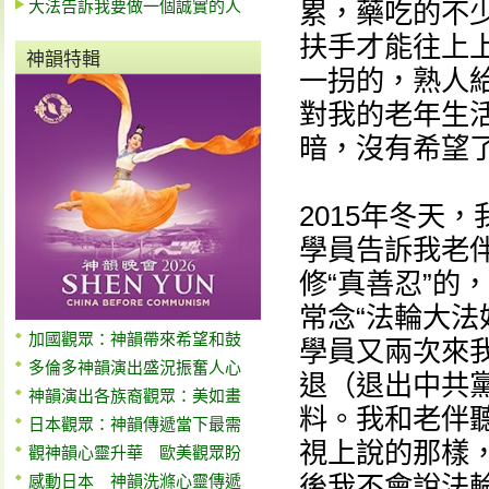
大法告訴我要做一個誠實的人
累，藥吃的不
扶手才能往上
神韻特輯
一拐的，熟人給
對我的老年生
暗，沒有希望
2015年冬天
學員告訴我老
修“真善忍”的
常念“法輪大法
加國觀眾：神韻帶來希望和鼓
學員又兩次來
多倫多神韻演出盛況振奮人心
退（退出中共
神韻演出各族裔觀眾：美如畫
料。我和老伴
日本觀眾：神韻傳遞當下最需
視上說的那樣
觀神韻心靈升華 歐美觀眾盼
後我不會說法
感動日本 神韻洗滌心靈傳遞