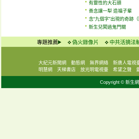
有靈性的大石頭
善念讓一犁 造福子輩
念“九個字”出現的奇跡
新生兒闖過鬼門關
專題推薦
偽火錄像片
中共活摘法
大紀元新聞網
動態網
無界網絡
新唐人電視
明慧網
天梯書店
放光明電視臺
希望之聲
Copyright © 新