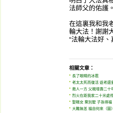
明白了大法真相
法師父的佑護
在這裏我和我
輪大法！謝謝
“法輪大法好、
相關文章：
長了眼睛的冰雹
老太太死而復活 返老還
救人一方 父親增壽二十
烈火在距我家二十米處
娶瞎女 棄別墅 子孫得福
大難無恙 福自何來（圖