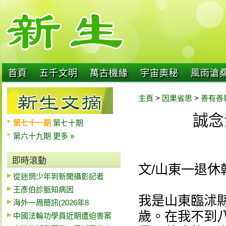
首頁
五千文明
萬古機緣
宇宙奧秘
風雨滄
主頁
>
因果省思
>
善有善
誠念
第七十一期
第七十期
第六十九期
更多 »
即時滾動
文/山東一退休
從迷惘少年到新聞攝影記者
王彥伯診脈知病因
我是山東臨沭
海外一周簡訊(2026年8
歲。在我不到
中國法輪功學員近期遭迫害案