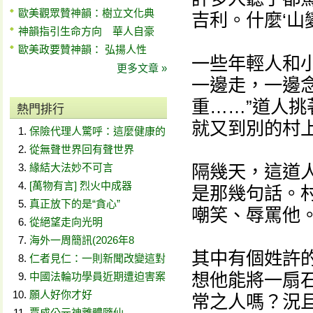
歐美觀眾贊神韻：樹立文化典
吉利。什麼‘山
神韻指引生命方向 華人自豪
歐美政要贊神韻： 弘揚人性
一些年輕人和
更多文章 »
一邊走，一邊
重……”道人
熱門排行
就又到別的村
保險代理人驚呼：這麼健康的
從無聲世界回有聲世界
緣結大法妙不可言
隔幾天，這道
[萬物有言] 烈火中成器
是那幾句話。
真正放下的是“貪心”
嘲笑、辱罵他
從絕望走向光明
海外一周簡訊(2026年8
其中有個姓許
仁者見仁：一則新聞改變這對
想他能將一扇
中國法輪功學員近期遭迫害案
願人好你才好
常之人嗎？況
賈成公元神離體隨仙