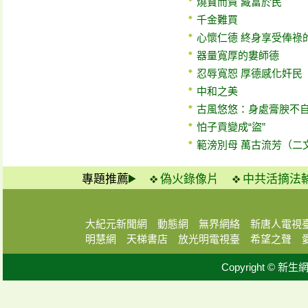
燒寶而賀 藏富於民
千金難買
心懷仁德 終身享受俸祿
器量寬厚的婁師德
忍辱寬恕 厚德感化奸民
中和之美
古風悠悠：身處膏腴不自
怕子貢變成“盜”
範滂別母 萬古流芳（二
專題推薦
偽火錄像片
中共活摘法
大紀元新聞網
動態網
無界網絡
新唐人電視
明慧網
天梯書店
放光明電視臺
希望之聲
Copyright © 新