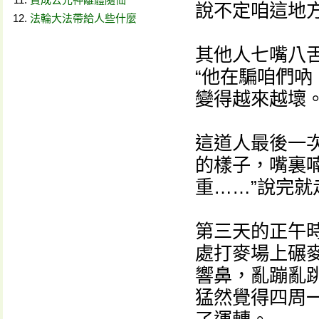
說不定咱這地
法輪大法帶給人些什麼
其他人七嘴八舌
“他在騙咱們吶
變得越來越壞
這道人最後一
的樣子，嘴裏
重……”說完
第三天的正午
處打麥場上碾
響鼻，亂蹦亂
猛然覺得四周