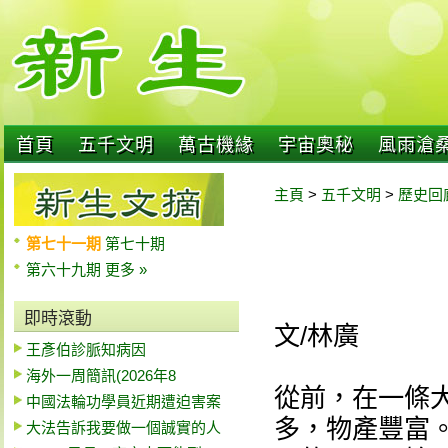
首頁
五千文明
萬古機緣
宇宙奧秘
風雨滄
主頁
>
五千文明
>
歷史回
第七十一期
第七十期
第六十九期
更多 »
即時滾動
文/林廣
王彥伯診脈知病因
海外一周簡訊(2026年8
從前，在一條
中國法輪功學員近期遭迫害案
多，物產豐富
大法告訴我要做一個誠實的人