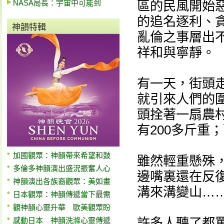
NASA局長：宇宙中可能到
區的民風開始
的追名逐利、
神韻特輯
亂倫之事層出
祥和與寧靜。
有一天，街頭
就引來人們的
頭拴著一扇農村
有200多斤重
加國觀眾：神韻帶來希望和鼓
雖然輕重懸殊
多倫多神韻演出盛況振奮人心
邊嘴裏還在反
神韻演出各族裔觀眾：美如畫
溝來溝變山……
日本觀眾：神韻傳遞當下最需
觀神韻心靈升華 歐美觀眾盼
許多人聽了都
感動日本 神韻洗滌心靈傳遞