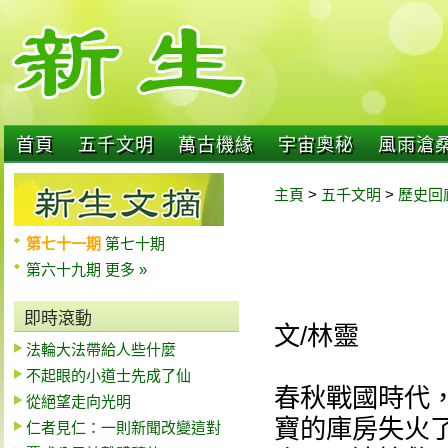
首頁
五千文明
萬古機緣
宇宙奧秘
風雨滄
主頁
>
五千文明
>
歷史回
第七十一期
第七十期
第六十九期
更多 »
即時滾動
文/林靈
法輪大法帶給人些什麼
不起眼的小道士先成了仙
春秋戰國時代
從絕望走向光明
寶的庫房失火
仁者見仁：一則新聞改變這對