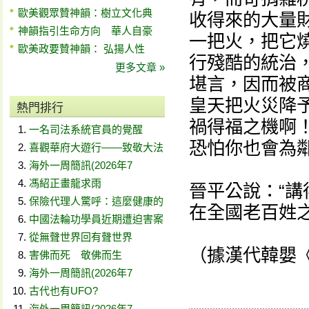
歐美觀眾贊神韻：樹立文化典
收得來的大量
神韻指引生命方向 華人自豪
一把火，把它
歐美政要贊神韻： 弘揚人性
行殘酷的統治
更多文章 »
堪言，因而被
皇天把火災降
熱門排行
禍得福之機啊
一名司法系統官員的覺醒
恐怕你也會為鄰
喜觀華府大遊行——致敬大法
海外一周簡訊(2026年7
馮紹正畫龍求雨
晉平公說：“
保險代理人驚呼：這麼健康的
在全國老百姓
中國法輪功學員近期遭迫害案
從無聲世界回有聲世界
（據漢代韓嬰
害佛而死 敬佛而生
海外一周簡訊(2026年7
古代也有UFO?
海外一周簡訊(2026年7