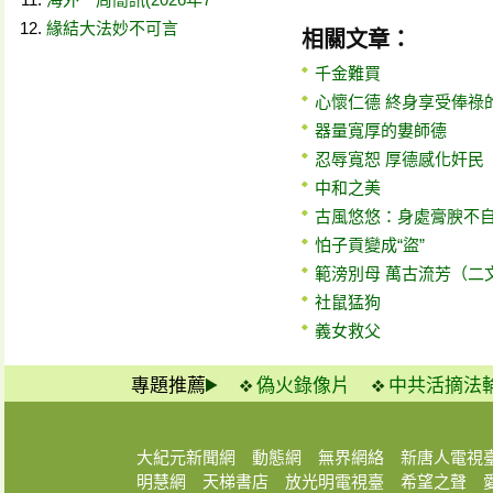
緣結大法妙不可言
相關文章：
千金難買
心懷仁德 終身享受俸祿
器量寬厚的婁師德
忍辱寬恕 厚德感化奸民
中和之美
古風悠悠：身處膏腴不自
怕子貢變成“盜”
範滂別母 萬古流芳（二
社鼠猛狗
義女救父
專題推薦
偽火錄像片
中共活摘法
大紀元新聞網
動態網
無界網絡
新唐人電視
明慧網
天梯書店
放光明電視臺
希望之聲