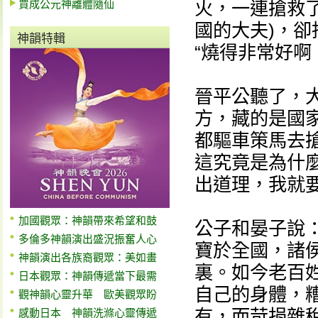
賈成公元神離體隨仙
火，一連搶救
國的大夫)，
神韻特輯
“燒得非常好啊
晉平公聽了，
方，藏的是國
都驅車策馬去
這究竟是為什
出道理，我就要
加國觀眾：神韻帶來希望和鼓
公子和晏子說
多倫多神韻演出盛況振奮人心
寶於全國，諸
神韻演出各族裔觀眾：美如畫
裏。如今老百
日本觀眾：神韻傳遞當下最需
自己的身體，
觀神韻心靈升華 歐美觀眾盼
有，而苛捐雜
感動日本 神韻洗滌心靈傳遞