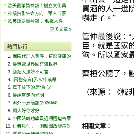
歐美觀眾贊神韻：樹立文化典
買酒的人一進
神韻指引生命方向 華人自豪
嚇走了。”
歐美政要贊神韻： 弘揚人性
更多文章 »
管仲最後說：
臣，就是國家
熱門排行
狗。所以國家
保險代理人驚呼：這麼健康的
從無聲世界回有聲世界
緣結大法妙不可言
齊桓公聽了，點
[萬物有言] 烈火中成器
真正放下的是“貪心”
（來源：《韓非
從絕望走向光明
海外一周簡訊(2026年8
願人好你才好
中國法輪功學員近期遭迫害案
相關文章：
仁者見仁：一則新聞改變這對
賈成公元神離體隨仙