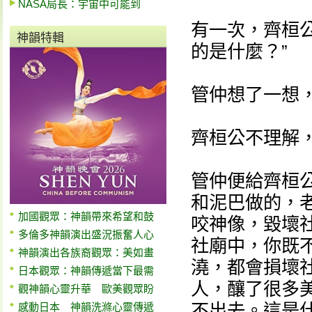
NASA局長：宇宙中可能到
有一次，齊桓
神韻特輯
的是什麼？”
管仲想了一想，
齊桓公不理解，
管仲便給齊桓
和泥巴做的，
加國觀眾：神韻帶來希望和鼓
咬神像，毀壞
多倫多神韻演出盛況振奮人心
社廟中，你既
神韻演出各族裔觀眾：美如畫
澆，都會損壞
日本觀眾：神韻傳遞當下最需
人，釀了很多
觀神韻心靈升華 歐美觀眾盼
不出去。這是
感動日本 神韻洗滌心靈傳遞