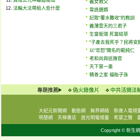
義女救父
法輪大法帶給人些什麼
韋詵選婿
記取“覆水難收”的教訓
義薄雲天的三君子
生當銜環 死當結草
“子產去我死乎？民將安
以“忠恕”聞名的範純仁
老和尚與巡撫官
天下第一墨
積善之家 福貽子孫
專題推薦
偽火錄像片
中共活摘法
大紀元新聞網
動態網
無界網絡
新唐人電視
明慧網
天梯書店
放光明電視臺
希望之聲
Copyright © 新