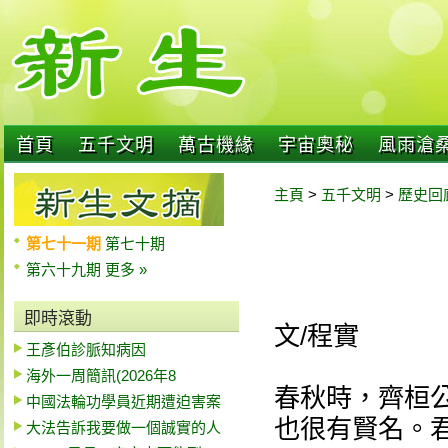
首頁
五千文明
萬古機緣
宇宙奧秘
風雨滄
主頁
>
五千文明
>
歷史回
第七十一期
第七十期
第六十九期
更多 »
即時滾動
文/程實
王彥伯診脈知病因
海外一周簡訊(2026年8
春秋時，齊桓
中國法輪功學員近期遭迫害案
也很有賢名。
大法告訴我要做一個誠實的人