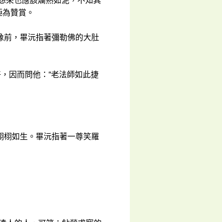
想來也應該爛熟如泥，不知其
極為贊賞。
像前，畢沅指著彌勒佛的大肚
好，因而問他：“老法師如此捷
栩栩如生。畢沅指著一尊笑羅