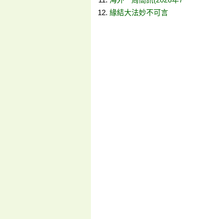
緣結大法妙不可言