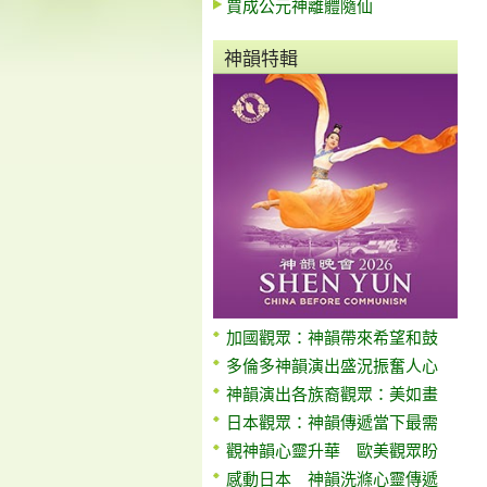
賈成公元神離體隨仙
神韻特輯
加國觀眾：神韻帶來希望和鼓
多倫多神韻演出盛況振奮人心
神韻演出各族裔觀眾：美如畫
日本觀眾：神韻傳遞當下最需
觀神韻心靈升華 歐美觀眾盼
感動日本 神韻洗滌心靈傳遞