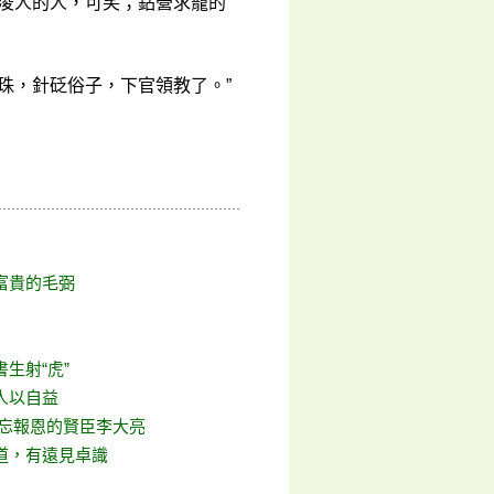
勢淩人的人，可笑；鉆營求寵的
珠，針砭俗子，下官領教了。”
富貴的毛弼
生射“虎”
人以自益
不忘報恩的賢臣李大亮
道，有遠見卓識