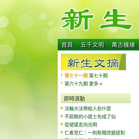
首頁
五千文明
萬古機緣
第七十一期
第七十期
第六十九期
更多 »
即時滾動
法輪大法帶給人些什麼
不起眼的小道士先成了仙
從絕望走向光明
仁者見仁：一則新聞改變這對