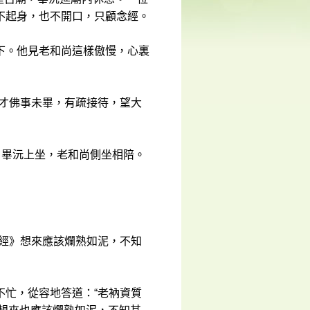
不起身，也不開口，只顧念經。
下。他見老和尚這樣傲慢，心裏
適才佛事未畢，有疏接待，望大
，畢沅上坐，老和尚側坐相陪。
華經》想來應該爛熟如泥，不知
不忙，從容地答道：“老衲資質