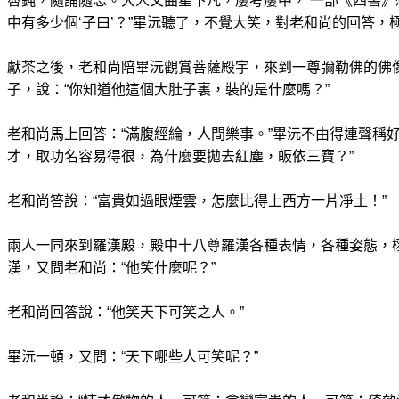
魯鈍，隨誦隨忘。大人文曲星下凡，屢考屢中， 一部《四書》
中有多少個‘子曰’？”畢沅聽了，不覺大笑，對老和尚的回答，
獻茶之後，老和尚陪畢沅觀賞菩薩殿宇，來到一尊彌勒佛的佛
子，說：“你知道他這個大肚子裏，裝的是什麼嗎？”
老和尚馬上回答：“滿腹經綸，人間樂事。”畢沅不由得連聲稱
才，取功名容易得很，為什麼要拋去紅塵，皈依三寶？”
老和尚答說：“富貴如過眼煙雲，怎麼比得上西方一片凈土！”
兩人一同來到羅漢殿，殿中十八尊羅漢各種表情，各種姿態，
漢，又問老和尚：“他笑什麼呢？”
老和尚回答說：“他笑天下可笑之人。”
畢沅一頓，又問：“天下哪些人可笑呢？”