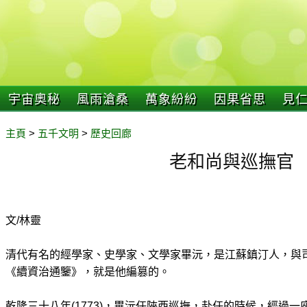
宇宙奧秘
風雨滄桑
萬象紛紛
因果省思
見
主頁
>
五千文明
>
歷史回廊
老和尚與巡撫官
文/林靈
清代有名的經學家、史學家、文學家畢沅，是江蘇鎮汀人，與
《續資治通鑒》，就是他編篡的。
乾隆三十八年(1773)，畢沅任陜西巡撫，赴任的時候，經過