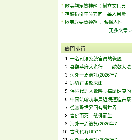
歐美觀眾贊神韻：樹立文化典
神韻指引生命方向 華人自豪
歐美政要贊神韻： 弘揚人性
更多文章 »
熱門排行
一名司法系統官員的覺醒
喜觀華府大遊行——致敬大法
海外一周簡訊(2026年7
馮紹正畫龍求雨
保險代理人驚呼：這麼健康的
中國法輪功學員近期遭迫害案
從無聲世界回有聲世界
害佛而死 敬佛而生
海外一周簡訊(2026年7
古代也有UFO?
海外一周簡訊(2026年7