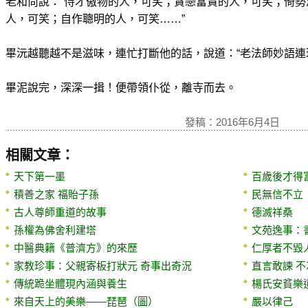
老和尚說：“恃才傲物的人，可笑；貪戀富貴的人，可笑；倚
人，可笑；自作聰明的人，可笑……”
畢沅越聽越不是滋味，連忙打斷他的話，說道：“老法師妙語連
畢泥說完，深深一揖！便帶領仆從，離寺而去。
發稿：2016年6月4日
相關文章：
天下第一墨
百歲後才得
積善之家 福貽子孫
民無信不立
古人尊師重道的故事
德滅祥桑
孫權為佛舍利建塔
文苑逸事：書
中醫典籍《普濟方》的來歷
仁厚者不毀
家教珍事：父親寄板打狀元 奇事出奇況
直言敢諫 
傳統跪坐體現內涵與養生
楊氏安貧樂
來自天上的美樂——琵琶（圖）
嚴以律己