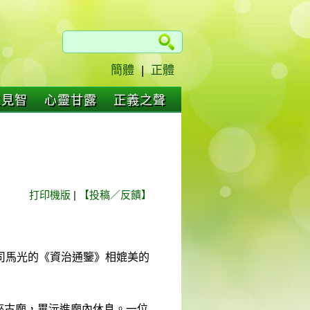
簡體
|
正體
仁見智
心靈甘露
正義之聲
打印機版
|
【投稿／反饋】
司馬光的《資治通鑒》相媲美的
一座古廟，畢沅進廟內休息。一位