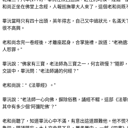
和尚正坐在佛堂上念經，人報巡撫畢大人來了，這個老和尚既
畢沅當時只有四十出頭，英年得志，自己又中過狀元，名滿天
很不高興。
老和尚念完一卷經後，才離座起身，合掌施禮，說道：“老衲
人恕罪。”
畢沅說：“佛家有三寶，老法師為三寶之一，何言疏慢？”隨即
交談中，畢沅問：“老法師誦的何經？”
老和尚說：“《法華經》。”
畢沅說：“老法師一心向佛，摒除俗務，誦經不輟，這部《法
其中有多少個‘阿彌陀佛’？”
老和尚聽了，知道畢沅心中不滿，有意出這道題難他。他不慌