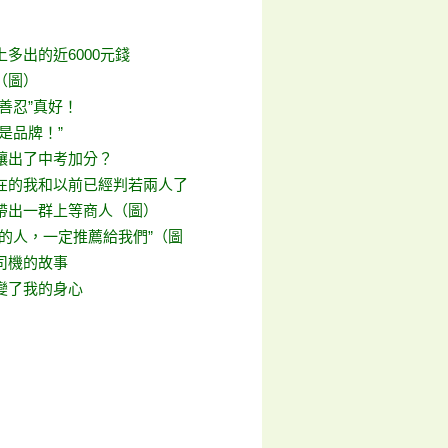
多出的近6000元錢
（圖）
善忍”真好！
是品牌！”
讓出了中考加分？
在的我和以前已經判若兩人了
帶出一群上等商人（圖）
樣的人，一定推薦給我們”（圖
司機的故事
變了我的身心