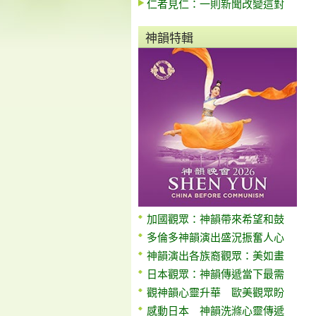
仁者見仁：一則新聞改變這對
神韻特輯
加國觀眾：神韻帶來希望和鼓
多倫多神韻演出盛況振奮人心
神韻演出各族裔觀眾：美如畫
日本觀眾：神韻傳遞當下最需
觀神韻心靈升華 歐美觀眾盼
感動日本 神韻洗滌心靈傳遞