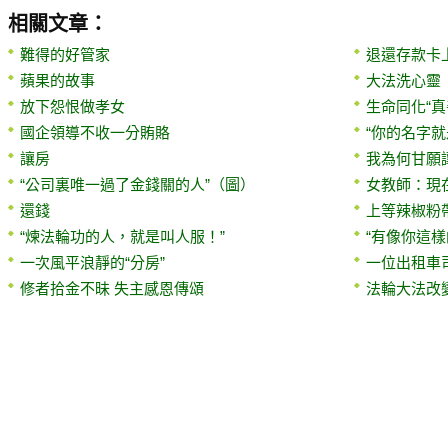
相關文章：
難得的好管家
退還存款卡上
蘋果的故事
大法洗心靈
放下怨恨做孝女
生命同化“真
國企領導不收一分賄賂
“你的名字就
讓房
我為何甘願
“公司裏唯一過了金錢關的人”（圖）
女教師：現
還錢
上等辣椒粉
“煉法輪功的人，就是叫人服！”
“有像你這
一次風平浪靜的“分房”
一位出租車
修者拾金不昧 失主感恩傳頌
法輪大法改