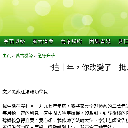
宇宙奧秘
風雨滄桑
萬象紛紛
因果省思
見
主頁
>
萬古機緣
>
道德升華
“這十年，你改變了一批
文／黑龍江法輪功學員
我生活在農村。一九九七年年底，我將家裏全部積蓄的二萬元
每月給一定的利息，有中間人簽字擔保。沒想到，到該還錢的
聽說後急得直哭。我心想：我修煉了法輪大法，李洪志師父告
不但沒管中間人要錢，還勸她別上火，我不會管她要錢。