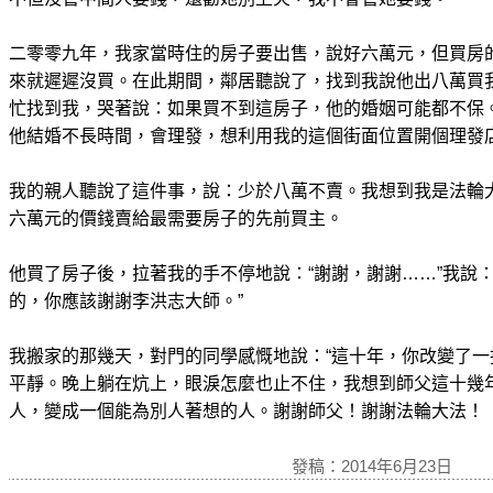
二零零九年，我家當時住的房子要出售，說好六萬元，但買房
來就遲遲沒買。在此期間，鄰居聽說了，找到我說他出八萬買
忙找到我，哭著說：如果買不到這房子，他的婚姻可能都不保
他結婚不長時間，會理發，想利用我的這個街面位置開個理發
我的親人聽說了這件事，說：少於八萬不賣。我想到我是法輪
六萬元的價錢賣給最需要房子的先前買主。
他買了房子後，拉著我的手不停地說：“謝謝，謝謝……”我說
的，你應該謝謝李洪志大師。”
我搬家的那幾天，對門的同學感慨地說：“這十年，你改變了一
平靜。晚上躺在炕上，眼淚怎麼也止不住，我想到師父這十幾
人，變成一個能為別人著想的人。謝謝師父！謝謝法輪大法！
發稿：2014年6月23日