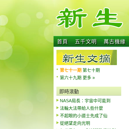
首頁
五千文明
萬古機緣
第七十一期
第七十期
第六十九期
更多 »
即時滾動
NASA局長：宇宙中可能到
法輪大法帶給人些什麼
不起眼的小道士先成了仙
從絕望走向光明