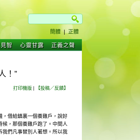
簡體
|
正體
仁見智
心靈甘露
正義之聲
人！”
打印機版
|
【投稿／反饋】
錢，借給鎮裏一個養雞戶，說好
時候，那個養雞戶跑了。中間人
訴我們凡事替別人著想。所以我