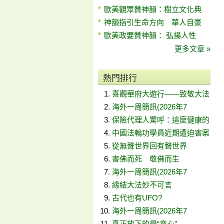
歐美觀眾贊神韻：樹立文化典
神韻指引生命方向 華人自豪
歐美政要贊神韻： 弘揚人性
更多文章 »
熱門排行
喜觀華府大遊行——致敬大法
海外一周簡訊(2026年7
保險代理人驚呼：這麼健康的
中國法輪功學員近期遭迫害案
從無聲世界回有聲世界
害佛而死 敬佛而生
海外一周簡訊(2026年7
緣結大法妙不可言
古代也有UFO?
海外一周簡訊(2026年7
真正放下的是“貪心”