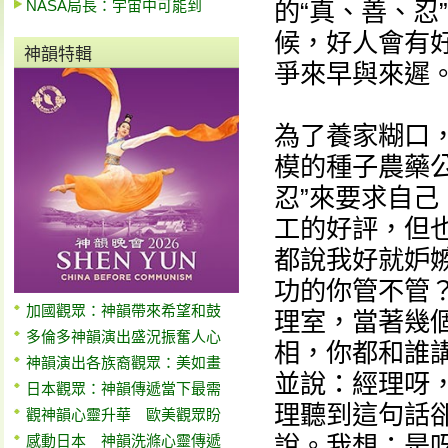
NASA局長：宇宙中可能到
的“真、善、忍
候，好人會有好
神韻特輯
爭來早與來遲
為了養家糊口
模的種子農藥
忍”來要求自
工的好評，但
都說我好就妒
功的你管不管
加國觀眾：神韻帶來希望和鼓
理室，當著幾
多倫多神韻演出盛況振奮人心
相，你都和誰
神韻演出各族裔觀眾：美如畫
並說：經理呀
日本觀眾：神韻傳遞當下最需
理聽到這句話
觀神韻心靈升華 歐美觀眾盼
說。我想：是
感動日本 神韻洗滌心靈傳遞