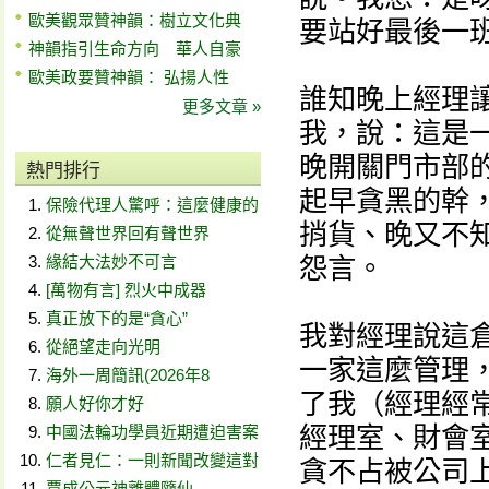
歐美觀眾贊神韻：樹立文化典
要站好最後一
神韻指引生命方向 華人自豪
歐美政要贊神韻： 弘揚人性
誰知晚上經理
更多文章 »
我，說：這是
晚開關門市部
熱門排行
起早貪黑的幹
保險代理人驚呼：這麼健康的
捎貨、晚又不
從無聲世界回有聲世界
緣結大法妙不可言
怨言。
[萬物有言] 烈火中成器
真正放下的是“貪心”
我對經理說這
從絕望走向光明
一家這麼管理
海外一周簡訊(2026年8
了我（經理經
願人好你才好
經理室、財會
中國法輪功學員近期遭迫害案
仁者見仁：一則新聞改變這對
貪不占被公司
賈成公元神離體隨仙