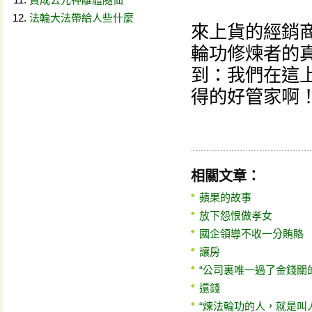
法輪大法帶給人些什麼
來上貨的經銷
輪功修煉者的
到：我們在這
得的好管家啊
相關文章：
蘋果的故事
放下怨恨做孝女
國企領導不收一分賄賂
讓房
“公司裏唯一過了金錢關
還錢
“煉法輪功的人，就是叫