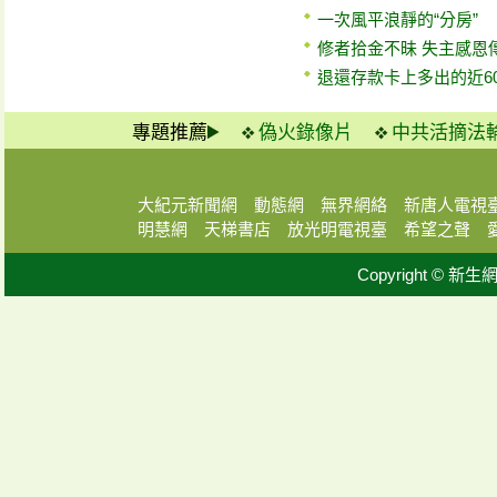
一次風平浪靜的“分房”
修者拾金不昧 失主感恩
退還存款卡上多出的近60
專題推薦
偽火錄像片
中共活摘法
大紀元新聞網
動態網
無界網絡
新唐人電視
明慧網
天梯書店
放光明電視臺
希望之聲
Copyright © 新