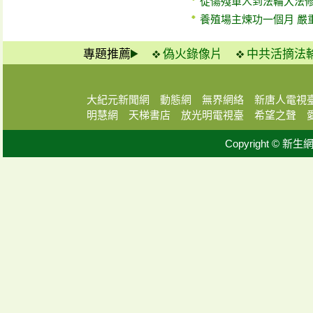
從傷殘軍人到法輪大法
養殖場主煉功一個月 嚴
專題推薦
偽火錄像片
中共活摘法
大紀元新聞網
動態網
無界網絡
新唐人電視
明慧網
天梯書店
放光明電視臺
希望之聲
Copyright © 新