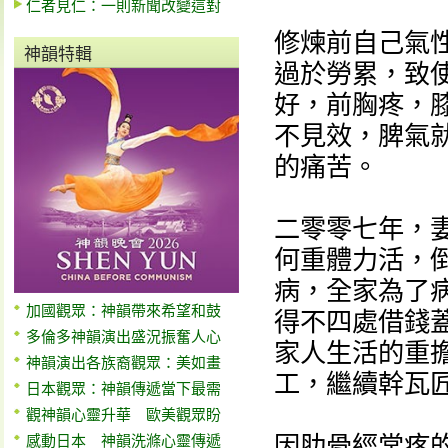
仁者見仁：一則新聞改變這對
修煉前自己氣
神韻特輯
過於勞累，致
好，前胸疼，
不見效，脾氣
的痛苦。
二零零七年，
何重體力活，
病，全家為了
加國觀眾：神韻帶來希望和鼓
得不四處借錢
多倫多神韻演出盛況振奮人心
家人生活的重
神韻演出各族裔觀眾：美如畫
工，繼續幹瓦
日本觀眾：神韻傳遞當下最需
觀神韻心靈升華 歐美觀眾盼
因肋骨經常疼
感動日本 神韻洗滌心靈傳遞