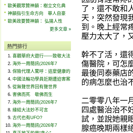
歐美觀眾贊神韻：樹立文化典
了，還不敢和
神韻指引生命方向 華人自豪
天，突然發現
歐美政要贊神韻： 弘揚人性
到。晚上經常
更多文章 »
壓力太大了，
熱門排行
幹不了活，還
喜觀華府大遊行——致敬大法
傷醫院，可怎
海外一周簡訊(2026年7
保險代理人驚呼：這麼健康的
最後同泰藥店
中國法輪功學員近期遭迫害案
的病怎麼也治
從無聲世界回有聲世界
害佛而死 敬佛而生
二零零八年一
海外一周簡訊(2026年7
四處醫治治不
緣結大法妙不可言
試，並說她親
古代也有UFO?
海外一周簡訊(2026年7
腺癌晚期兩樣
真正放下的是“貪心”