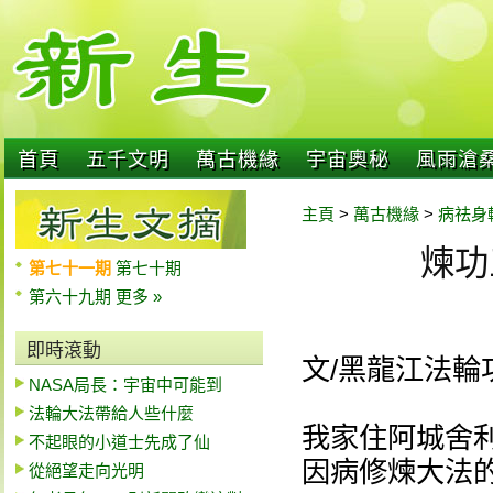
首頁
五千文明
萬古機緣
宇宙奧秘
風雨滄
主頁
>
萬古機緣
>
病祛身
煉功
第七十一期
第七十期
第六十九期
更多 »
即時滾動
文/黑龍江法輪
NASA局長：宇宙中可能到
法輪大法帶給人些什麼
我家住阿城舍
不起眼的小道士先成了仙
因病修煉大法
從絕望走向光明