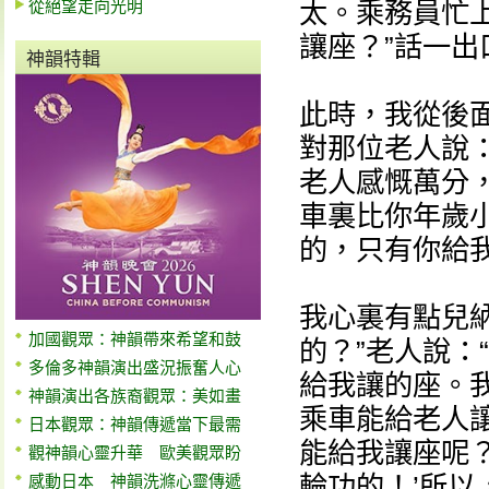
從絕望走向光明
太。乘務員忙
讓座？”話一
神韻特輯
此時，我從後
對那位老人說：
老人感慨萬分
車裏比你年歲
的，只有你給我
我心裏有點兒
加國觀眾：神韻帶來希望和鼓
的？”老人說：
多倫多神韻演出盛況振奮人心
給我讓的座。
神韻演出各族裔觀眾：美如畫
乘車能給老人
日本觀眾：神韻傳遞當下最需
能給我讓座呢？
觀神韻心靈升華 歐美觀眾盼
輪功的！’所以
感動日本 神韻洗滌心靈傳遞