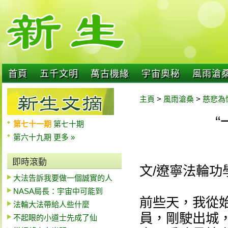
首頁
五千文明
萬古機緣
宇宙奧秘
風雨滄
主頁
>
風雨滄桑
>
慈悲為
第七十一期
第七十期
第六十九期
更多 »
即時滾動
文/遼寧法輪功
大法告訴我要做一個誠實的人
NASA局長：宇宙中可能到
前些天，我從
法輪大法帶給人些什麼
員，剛駛出城
不起眼的小道士先成了仙