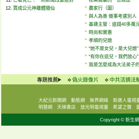
賈成公元神離體隨仙
農家行（圖）
與人為善 做事考慮別人
基建主管：退錢40多萬
時尚和實惠
孝順的兒媳
“她不是女兒，是大兒媳
“有你在這兒，我們放心”
我是怎麼成為大法弟子
專題推薦
偽火錄像片
中共活摘法
大紀元新聞網
動態網
無界網絡
新唐人電視
明慧網
天梯書店
放光明電視臺
希望之聲
Copyright © 新