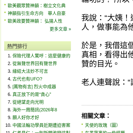
歐美觀眾贊神韻：樹立文化典
神韻指引生命方向 華人自豪
我說：“大姨
歐美政要贊神韻： 弘揚人性
人，做事能為他
更多文章 »
於是，我借這
熱門排行
真相，看得出
保險代理人驚呼：這麼健康的
贊的目光。
從無聲世界回有聲世界
緣結大法妙不可言
古代也有UFO?
老人連聲說：“
[萬物有言] 烈火中成器
真正放下的是“貪心”
從絕望走向光明
海外一周簡訊(2026年8
相關文章：
願人好你才好
中國法輪功學員近期遭迫害案
天使的玫瑰（圖）
仁者見仁：一則新聞改變這對
在黑窩裏的一些經歷