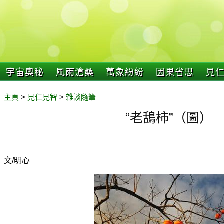
宇宙奧秘
風雨滄桑
萬象紛紛
因果省思
見
主頁
>
見仁見智
>
雜談隨筆
“老鴰柿”（圖）
文/明心