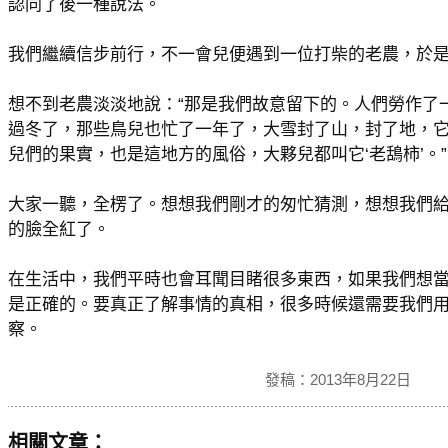
認同了後一種說法。
我們繼續信步前行，不一會兒便遇到一位打柴的老農，於
想不到老農淡淡地說：“那是我們故意留下的。人們勞作了
過冬了，那些鳥兒也忙了一年了，大雪封了山，封了地，
兒們的果實，也是這地方的風俗，大夥兒都叫它‘老鴰柿’。”
大家一聽，全楞了。想想我們剛才的匆忙猜測，想想我們給
的臉全紅了。
在生活中，我們平時也會耳聞目睹很多東西，如果我們想
是正確的。要真正了解事情的真相，很多時候還需要我們
察。
發稿：2013年8月22日
相關文章：