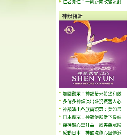
仁者見仁：一則新聞改變這對
神韻特輯
加國觀眾：神韻帶來希望和鼓
多倫多神韻演出盛況振奮人心
神韻演出各族裔觀眾：美如畫
日本觀眾：神韻傳遞當下最需
觀神韻心靈升華 歐美觀眾盼
感動日本 神韻洗滌心靈傳遞