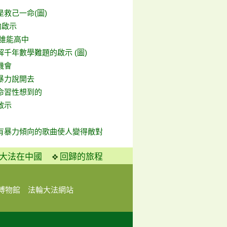
救己一命(圖)
的啟示
 誰能高中
千年數學難題的啟示 (圖)
機會
暴力說開去
命習性想到的
啟示
有暴力傾向的歌曲使人變得敵對
大法在中國
回歸的旅程
博物館
法輪大法網站