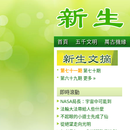
首頁
五千文明
萬古機緣
第七十一期
第七十期
第六十九期
更多 »
即時滾動
NASA局長：宇宙中可能到
法輪大法帶給人些什麼
不起眼的小道士先成了仙
從絕望走向光明