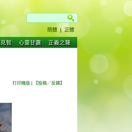
簡體
|
正體
仁見智
心靈甘露
正義之聲
打印機版
|
【投稿／反饋】