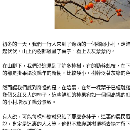
初冬的一天，我們一行人來到了豫西的一個鄉間小村，走
起伏伏，山上的樹都雕盡了葉子，看上去灰蒙蒙的。
在山腳下，我們沿途見到了許多柿樹，有的勁幹虬枝，在
的卻是掛果還沒幾年的新樹，比較矮小，樹幹泛著灰綠的
然而讓我們感到奇怪的是，在這裏，在每一棵葉子已經雕
幾個又紅又大的柿子，這些鮮紅的柿果宛如一個個高挑的
的小村增添了幾分景致。
有人說，可能每棵柿樹就只結了那麼多柿子，這裏的農民
說，肯定是這裏的人太笨，他們不敢爬到樹頂梢去摘才留