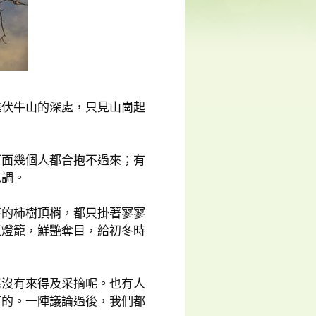
進伏牛山的深處，只見山崗起
下面幾個人都合抱不過來；有
色調。
落的柿樹頂梢，都只掛著寥寥
紅燈籠，鮮艷奪目，給初冬時
還沒有來得及采摘呢。也有人
下的。一陣議論過後，我們都