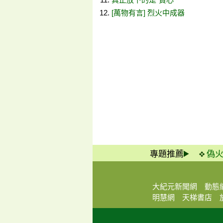
[萬物有言] 烈火中成器
專題推薦
偽
大紀元新聞網
動態
明慧網
天梯書店