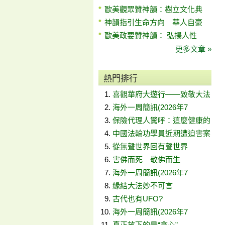
歐美觀眾贊神韻：樹立文化典
神韻指引生命方向 華人自豪
歐美政要贊神韻： 弘揚人性
更多文章 »
熱門排行
喜觀華府大遊行——致敬大法
海外一周簡訊(2026年7
保險代理人驚呼：這麼健康的
中國法輪功學員近期遭迫害案
從無聲世界回有聲世界
害佛而死 敬佛而生
海外一周簡訊(2026年7
緣結大法妙不可言
古代也有UFO?
海外一周簡訊(2026年7
真正放下的是“貪心”