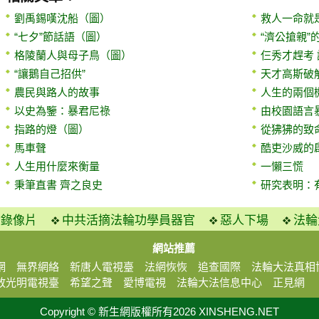
劉禹錫嘆沈船（圖）
救人一命就是
“七夕”節話語（圖）
“濟公搶親”
格陵蘭人與母子鳥（圖）
仨秀才趕考
“讓鵝自己招供”
天才高斯破解
農民與路人的故事
人生的兩個
以史為鑒：暴君尼祿
由校園語言
指路的燈（圖）
從狒狒的致
馬車聲
酷吏沙威的
人生用什麼來衡量
一懶三慌
秉筆直書 齊之良史
研究表明：
火錄像片
中共活摘法輪功學員器官
惡人下場
法輪
網站推薦
網
無界網絡
新唐人電視臺
法網恢恢
追查國際
法輪大法真相
放光明電視臺
希望之聲
愛博電視
法輪大法信息中心
正見網
Copyright © 新生網版權所有2026 XINSHENG.NET