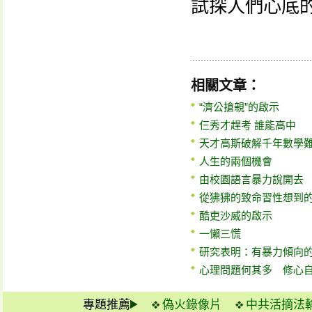
試探人們心底
相關文章：
“濟公搶親”的啟示
仨秀才趕考 誰能高中
天才高斯破解千年數學難題
人生的兩個機會
由校園語言暴力說開去
從狒狒的致命習性想到
酷吏沙威的啟示
一懶三慌
研究表明：有暴力傾向
心理問題何其多 修心
專題推薦
偽火錄像片
中共活摘法