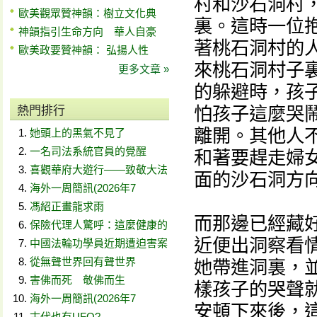
村和沙石洞村
歐美觀眾贊神韻：樹立文化典
裏。這時一位
神韻指引生命方向 華人自豪
著桃石洞村的
歐美政要贊神韻： 弘揚人性
來桃石洞村子
更多文章 »
的躲避時，孩
怕孩子這麼哭
熱門排行
離開。其他人
她頭上的黑氣不見了
一名司法系統官員的覺醒
和著要趕走婦
喜觀華府大遊行——致敬大法
面的沙石洞方
海外一周簡訊(2026年7
馮紹正畫龍求雨
而那邊已經藏
保險代理人驚呼：這麼健康的
近便出洞察看
中國法輪功學員近期遭迫害案
從無聲世界回有聲世界
她帶進洞裏，
害佛而死 敬佛而生
樣孩子的哭聲
海外一周簡訊(2026年7
安頓下來後，
古代也有UFO?