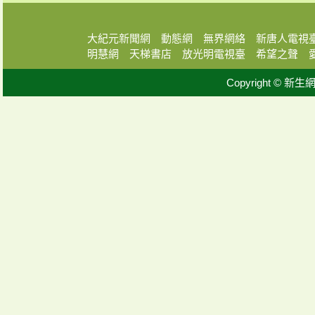
大紀元新聞網
動態網
無界網絡
新唐人電視
明慧網
天梯書店
放光明電視臺
希望之聲
Copyright © 新