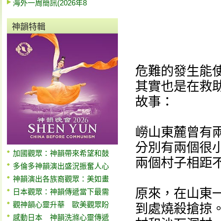
海外一周簡訊(2026年8
神韻特輯
危難的發生能
其實也是在救
故事：
嶗山東麓曾有
分別有兩個很
加國觀眾：神韻帶來希望和鼓
兩個村子相距
多倫多神韻演出盛況振奮人心
神韻演出各族裔觀眾：美如畫
原來，在山東
日本觀眾：神韻傳遞當下最需
觀神韻心靈升華 歐美觀眾盼
到處燒殺搶掠
感動日本 神韻洗滌心靈傳遞