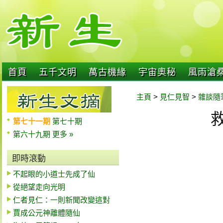
首頁
五千文明
萬古機緣
宇宙奧秘
風雨滄
主頁
>
見仁見智
>
雜談隨
第七十一期
第七十期
第六十九期
更多 »
即時滾動
不起眼的小道士先成了仙
從絕望走向光明
仁者見仁：一則新聞改變這對
賈成公元神離體隨仙