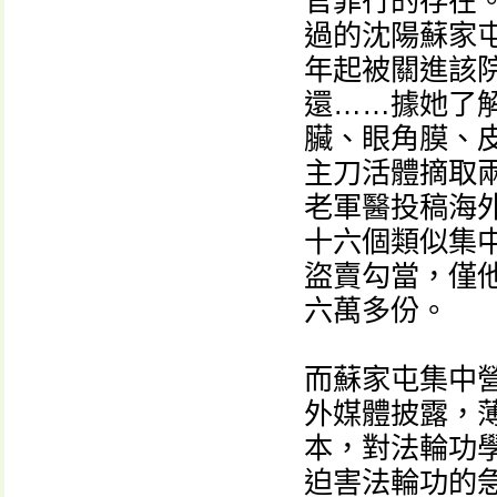
官罪行的存在
過的沈陽蘇家
年起被關進該
還……據她了
臟、眼角膜、
主刀活體摘取
老軍醫投稿海
十六個類似集
盜賣勾當，僅他
六萬多份。
而蘇家屯集中
外媒體披露，
本，對法輪功
迫害法輪功的