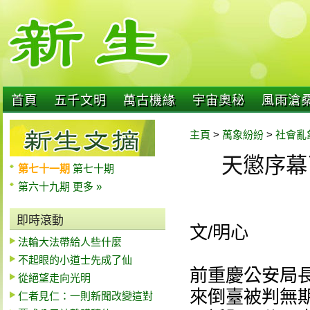
首頁
五千文明
萬古機緣
宇宙奧秘
風雨滄
主頁
>
萬象紛紛
>
社會亂
天懲序幕
第七十一期
第七十期
第六十九期
更多 »
即時滾動
文/明心
法輪大法帶給人些什麼
不起眼的小道士先成了仙
前重慶公安局
從絕望走向光明
來倒臺被判無
仁者見仁：一則新聞改變這對