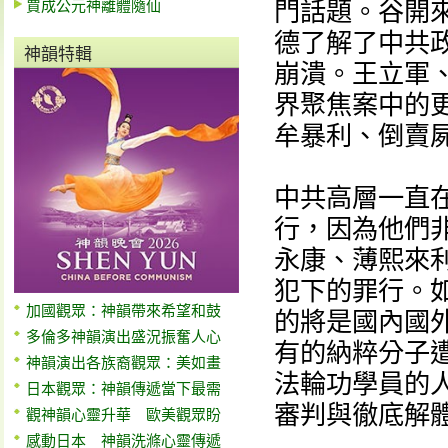
賈成公元神離體隨仙
門話題。谷開
德了解了中共
神韻特輯
崩潰。王立軍
界聚焦案中的
牟暴利、倒賣
中共高層一直
行，因為他們
永康、薄熙來
犯下的罪行。
加國觀眾：神韻帶來希望和鼓
的將是國內國
多倫多神韻演出盛況振奮人心
有的納粹分子
神韻演出各族裔觀眾：美如畫
法輪功學員的
日本觀眾：神韻傳遞當下最需
審判與徹底解
觀神韻心靈升華 歐美觀眾盼
感動日本 神韻洗滌心靈傳遞