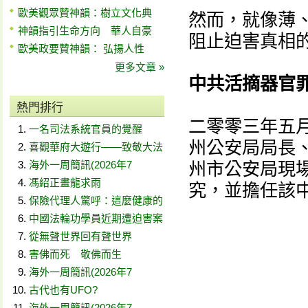
歐美觀眾贊神韻：樹立文化典
然而，就像薄
神韻指引生命方向 華人自豪
阻止迫害真相
歐美政要贊神韻： 弘揚人性
更多文章 »
中共活摘器官
熱門排行
二零零三年五
一名司法系統官員的覺醒
州公安局局長
喜觀華府大遊行——致敬大法
海外一周簡訊(2026年7
州市公安局現
馮紹正畫龍求雨
究，並擔任該
保險代理人驚呼：這麼健康的
中國法輪功學員近期遭迫害案
從無聲世界回有聲世界
害佛而死 敬佛而生
海外一周簡訊(2026年7
古代也有UFO?
海外一周簡訊(2026年7