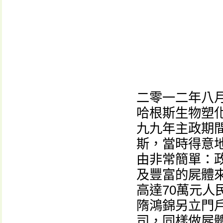
二零一二年八月
哈根斯生物塑
九九年主政期
斯，當時得意
由非常簡單：
及豐富的屍體
高達70萬元
隋鴻錦另立門
司，同樣做屍