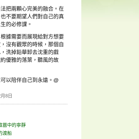
無法把兩顆心完美的融合。在
，也不要期望人們對自己的真
人生的必修課。
，根據需要而展現給對方想要
寂，沒有觀眾的時候，那個自
己，洗掉鉛華卸去沈重的戲
婉約優雅的落葉，聽風的故
誰可以陪伴自己到永遠。@
2月8日
喧囂中的寧靜
的渡船