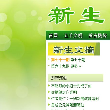
首頁
五千文明
萬古機緣
第七十一期
第七十期
第六十九期
更多 »
即時滾動
不起眼的小道士先成了仙
從絕望走向光明
仁者見仁：一則新聞改變這對
賈成公元神離體隨仙