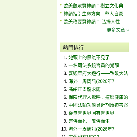
歐美觀眾贊神韻：樹立文化典
神韻指引生命方向 華人自豪
歐美政要贊神韻： 弘揚人性
更多文章 »
熱門排行
她頭上的黑氣不見了
一名司法系統官員的覺醒
喜觀華府大遊行——致敬大法
海外一周簡訊(2026年7
馮紹正畫龍求雨
保險代理人驚呼：這麼健康的
中國法輪功學員近期遭迫害案
從無聲世界回有聲世界
害佛而死 敬佛而生
海外一周簡訊(2026年7
古代也有UFO?