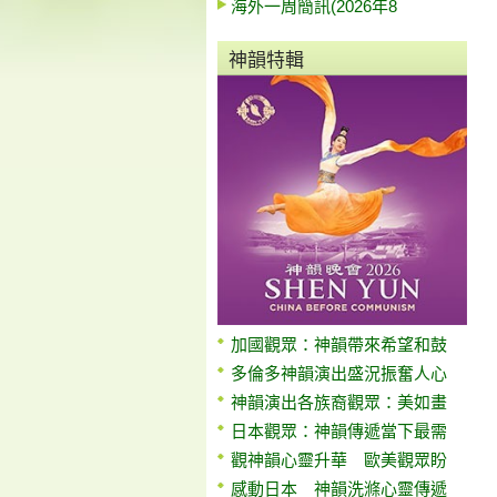
海外一周簡訊(2026年8
神韻特輯
加國觀眾：神韻帶來希望和鼓
多倫多神韻演出盛況振奮人心
神韻演出各族裔觀眾：美如畫
日本觀眾：神韻傳遞當下最需
觀神韻心靈升華 歐美觀眾盼
感動日本 神韻洗滌心靈傳遞