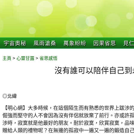
宇宙奧秘
風雨滄桑
萬象紛紛
因果省思
見
主頁
>
心靈甘露
>
省思感悟
沒有誰可以陪伴自己到
◎北緯
【明心網】大多時候，在這個陌生而有熟悉的世界上跋涉
倔強而堅守的人不會因為沒有伴侶就放棄了前行。亦或許
涉時，寂寞就是他最好的朋友。耐於寂寞，欣賞寂寞，品
贈給人類的禮物呢？在無邊的孤寂中一遍又一遍的鍛造自