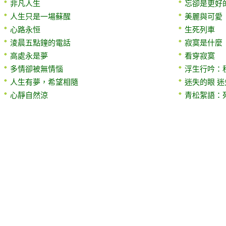
非凡人生
忘卻是更好
人生只是一場蘇醒
美麗與可愛
心路永恒
生死列車
淩晨五點鐘的電話
寂寞是什麼
高處永是夢
看穿寂寞
多情卻被無情惱
浮生行吟：
人生有夢，希望相隨
迷失的眼 
心靜自然涼
青松絮語：