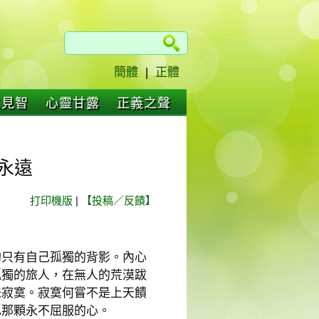
簡體
|
正體
仁見智
心靈甘露
正義之聲
永遠
打印機版
|
【投稿／反饋】
的只有自己孤獨的背影。內心
孤獨的旅人，在無人的荒漠跋
味寂寞。寂寞何嘗不是上天饋
己那顆永不屈服的心。