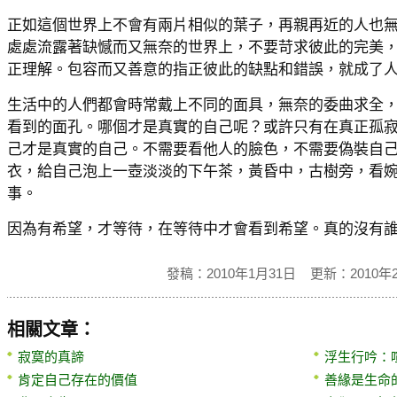
正如這個世界上不會有兩片相似的葉子，再親再近的人也
處處流露著缺憾而又無奈的世界上，不要苛求彼此的完美
正理解。包容而又善意的指正彼此的缺點和錯誤，就成了
生活中的人們都會時常戴上不同的面具，無奈的委曲求全
看到的面孔。哪個才是真實的自己呢？或許只有在真正孤
己才是真實的自己。不需要看他人的臉色，不需要偽裝自
衣，給自己泡上一壺淡淡的下午茶，黃昏中，古樹旁，看
事。
因為有希望，才等待，在等待中才會看到希望。真的沒有
發稿：2010年1月31日 更新：2010年
相關文章：
寂寞的真諦
浮生行吟：
肯定自己存在的價值
善緣是生命