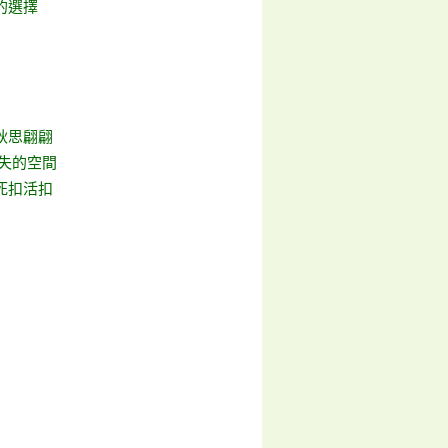
的選擇
秋思翩翩
迷失的空間
死扣活扣