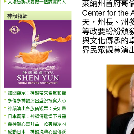
大法告訴我要做一個誠實的人
萊納州首府哥倫比
Center for
神韻特輯
天，州長、州
等政要紛紛頒
與文化傳承的
界民眾觀賞演
加國觀眾：神韻帶來希望和鼓
多倫多神韻演出盛況振奮人心
神韻演出各族裔觀眾：美如畫
日本觀眾：神韻傳遞當下最需
觀神韻心靈升華 歐美觀眾盼
感動日本 神韻洗滌心靈傳遞