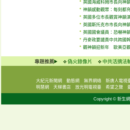
英國海威科姆市長向神
神韻感動觀眾：每刻都
英國多位市長觀賞神韻
英國斯托克市市長向神
英國國會議員：恐嚇神
丹麥政要譴責中共跨國
觀神韻迎新年 歐美亞
專題推薦
偽火錄像片
中共活摘法
大紀元新聞網
動態網
無界網絡
新唐人電視
明慧網
天梯書店
放光明電視臺
希望之聲
Copyright © 新