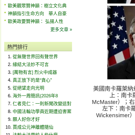
歐美觀眾贊神韻：樹立文化典
神韻指引生命方向 華人自豪
歐美政要贊神韻： 弘揚人性
更多文章 »
熱門排行
從無聲世界回有聲世界
緣結大法妙不可言
[萬物有言] 烈火中成器
真正放下的是“貪心”
從絕望走向光明
美國南卡羅萊納
上：南卡羅
海外一周簡訊(2026年8
McMaster）
仁者見仁：一則新聞改變這對
左下：南卡羅
中國法輪功學員近期遭迫害案
Wickensi
願人好你才好
賈成公元神離體隨仙
法輪大法帶給人些什麼