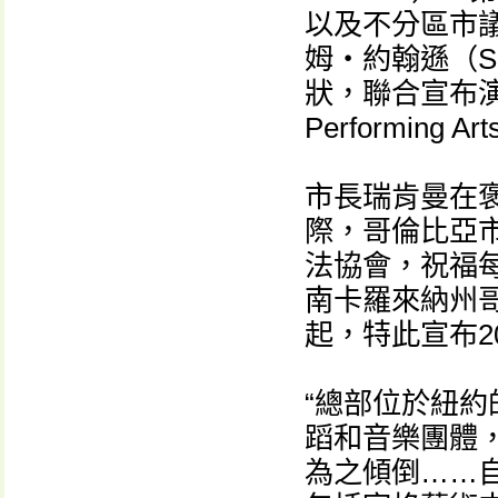
以及不分區市議員蒂
姆・約翰遜（Sa
狀，聯合宣布演出
Performing A
市長瑞肯曼在褒
際，哥倫比亞
法協會，祝福
南卡羅來納州
起，特此宣布20
“總部位於紐
蹈和音樂團體
為之傾倒……自