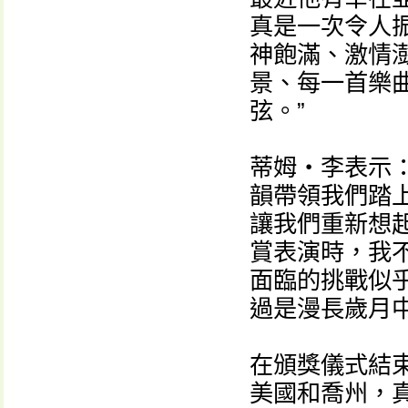
真是一次令人
神飽滿、激情
景、每一首樂
弦。”
蒂姆・李表示
韻帶領我們踏
讓我們重新想
賞表演時，我
面臨的挑戰似
過是漫長歲月中
在頒獎儀式結
美國和喬州，