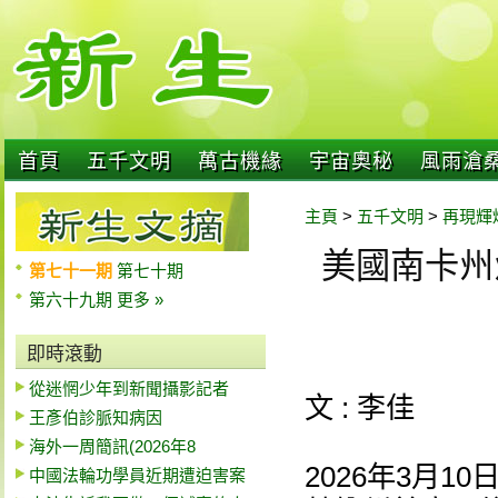
首頁
五千文明
萬古機緣
宇宙奧秘
風雨滄
主頁
>
五千文明
>
再現輝
美國南卡州
第七十一期
第七十期
第六十九期
更多 »
即時滾動
從迷惘少年到新聞攝影記者
文 : 李佳
王彥伯診脈知病因
海外一周簡訊(2026年8
2026年3月
中國法輪功學員近期遭迫害案