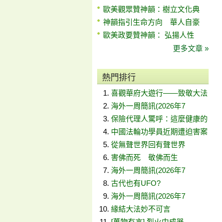
歐美觀眾贊神韻：樹立文化典
神韻指引生命方向 華人自豪
歐美政要贊神韻： 弘揚人性
更多文章 »
熱門排行
喜觀華府大遊行——致敬大法
海外一周簡訊(2026年7
保險代理人驚呼：這麼健康的
中國法輪功學員近期遭迫害案
從無聲世界回有聲世界
害佛而死 敬佛而生
海外一周簡訊(2026年7
古代也有UFO?
海外一周簡訊(2026年7
緣結大法妙不可言
[萬物有言] 烈火中成器