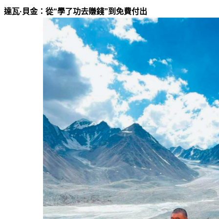
達瓦·貝金：從“學了功去賺錢”到免費付出