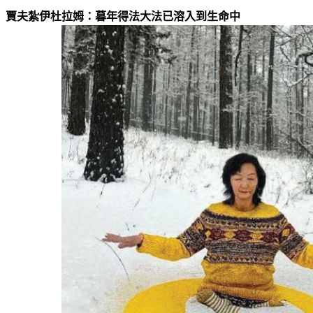
賈夫紮伊杜拉姆：暮年得法大法已溶入到生命中