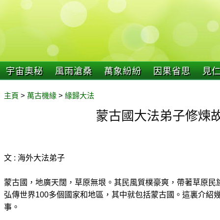
宇宙奧秘
風雨滄桑
萬象紛紛
因果省思
見
主頁
>
萬古機緣
>
緣歸大法
蒙古國大法弟子修煉
文 : 海外大法弟子
蒙古國，地廣天闊，草原無垠。其民風質樸豪爽，帶著草原民
弘傳世界100多個國家和地區，其中就包括蒙古國。這裏介紹
事。