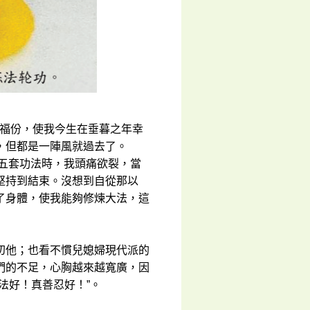
的福份，使我今生在垂暮之年幸
，但都是一陣風就過去了。
第五套功法時，我頭痛欲裂，當
堅持到結束。沒想到自從那以
了身體，使我能夠修煉大法，這
叨他；也看不慣兒媳婦現代派的
們的不足，心胸越來越寬廣，因
法好！真善忍好！”。