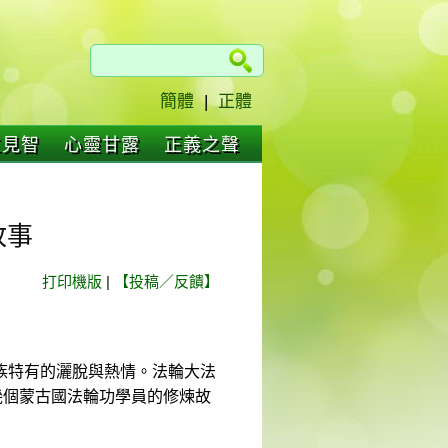
簡體
|
正體
仁見智
心靈甘露
正義之聲
故事
打印機版
|
【投稿／反饋】
族特有的灑脫與熱情。法輪大法
幾個蒙古國法輪功學員的修煉故