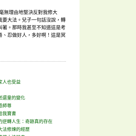
然毫無理由地堅決反對我修大
我要大法。兒子一句話沒說，轉
叫著。那時我甚至不知道這是考
善、忍做好人，多好啊！這是冥
家人也受益
老還童的變化
恩師尊
給我寶書
的逆轉人生：奇跡真的存在
大法修煉的經歷