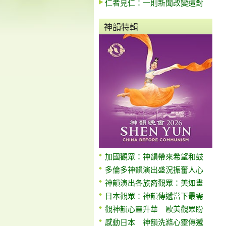
仁者見仁：一則新聞改變這對
神韻特輯
加國觀眾：神韻帶來希望和鼓
多倫多神韻演出盛況振奮人心
神韻演出各族裔觀眾：美如畫
日本觀眾：神韻傳遞當下最需
觀神韻心靈升華 歐美觀眾盼
感動日本 神韻洗滌心靈傳遞