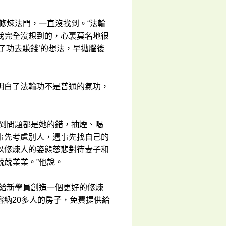
修煉法門，一直沒找到。“法輪
我完全沒想到的，心裏莫名地很
了功去賺錢’的想法，早拋腦後
明白了法輪功不是普通的氣功，
遇到問題都是她的錯，抽煙、喝
事先考慮別人，遇事先找自己的
以修煉人的姿態慈悲對待妻子和
兢業業。”他說。
了給新學員創造一個更好的修煉
納20多人的房子，免費提供給