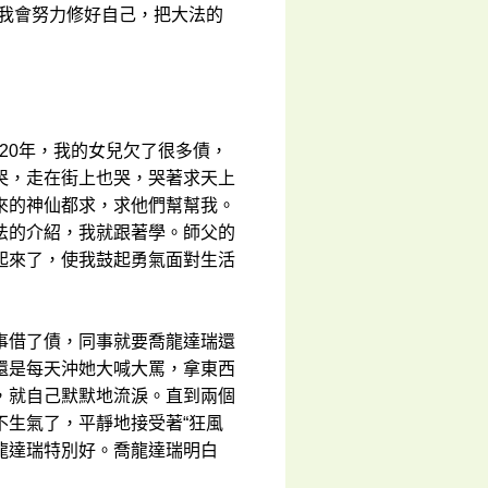
，我會努力修好自己，把大法的
20年，我的女兒欠了很多債，
哭，走在街上也哭，哭著求天上
來的神仙都求，求他們幫幫我。
法的介紹，我就跟著學。師父的
起來了，使我鼓起勇氣面對生活
事借了債，同事就要喬龍達瑞還
還是每天沖她大喊大罵，拿東西
，就自己默默地流淚。直到兩個
不生氣了，平靜地接受著“狂風
喬龍達瑞特別好。喬龍達瑞明白