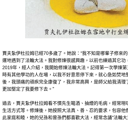
賈夫紮伊杜拉姆已經70多歲了。她說：“我不知是哪輩子修來
運地遇到了法輪大法。我對修煉很感興趣，以前也練過其它功
2019年，經人介紹，我開始修煉法輪大法。記得第一次學煉
時有其他學功的人在場，以我不好意思停下來，就心急如焚地
後，我頭痛的頑疾完全康復了，我非常高興，是師父給我清理
更加堅定了我要修下去。”
過去，賈夫紮伊杜拉姆看不慣先生喝酒、抽煙的毛病，經常嘮
生活方式等。修煉後，她按照大法真、善、忍的要求，包容他
此家庭和睦，她的兒孫和曾孫們都喜歡大法，經常念誦“法輪大