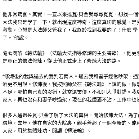
他非常驚喜。其實，一直以來達瓦·貝金就尋尋覓覓，想找一個
大法我只是學了一下，就出現這麼神奇、這麼真切的感覺，是
激動，心想是大法師父管我了，我終於找到我要的了！什麼‘學
了。”他說。
隨著閱讀《轉法輪》（法輪大法指導修煉的主要書籍），他更
是真正的佛法修煉，從此他正式走上了修煉大法的路。
“修煉後的我與過去的我判若兩人。過去我和妻子經常吵架，
酒更不用說。修煉後，我按照師父在《轉法輪》上說的做，做
不足，哪怕自己真的沒錯，就當還業債，不和別人爭對錯。我
家人，再也沒有和妻子吵過架，現在的我煙酒不沾，工作中也兢
很多人通過達瓦·貝金了解了大法的真相，開始修煉大法，為
環境，去年，他在自家的大院裏，親手蓋起了一個全新的、能容
大家，用於集體煉功、閱讀《轉法輪》。