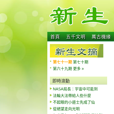
首頁
五千文明
萬古機緣
第七十一期
第七十期
第六十九期
更多 »
即時滾動
NASA局長：宇宙中可能到
法輪大法帶給人些什麼
不起眼的小道士先成了仙
從絕望走向光明