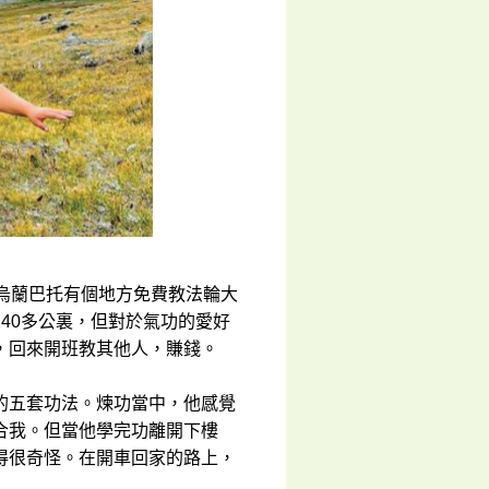
到烏蘭巴托有個地方免費教法輪大
40多公裏，但對於氣功的愛好
，回來開班教其他人，賺錢。
的五套功法。煉功當中，他感覺
合我。但當他學完功離開下樓
得很奇怪。在開車回家的路上，