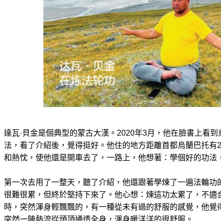
達瓦·貝金是個典型的蒙古大漢。2020年3月，他在臉書上看
法，看了介紹後，覺得挺好。他住的地方距離首都烏蘭巴托有2
和熱忱，使他還是開車去了，一路上，他想著：學個好的功法
第一次去用了一整天，聽了介紹，他還跟著學煉了一遍法輪功
很難很累，但終於堅持下來了。他心想：煉這功太累了，不適
時，突然渾身輕飄飄的，有一種從未有過的舒服的感覺，他覺
突然一陣熱流從頭頂通透全身，渾身暖洋洋的很舒服。