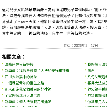
這時兒子又給她帶來磨難。喬龍達瑞的兒子是個喇嘛，“他突
法，還威脅我是要大法還是要他這個兒子？我想也沒想地說：
身就走了。兩三天後，他象什麼事也沒發生過一樣，媽、媽地
驗，就那麼堅決地選擇了大法，因為我覺得大法教人按照真、
冥中註定的——神聖的法緣，我生生世世等待的佛法。
發稿：2026年1月17日
相關文章：
法緣已在只待鏈接
我修煉大法
新學員：我親身體驗了大法的美好和神奇
緣牽
四川大地震中的神跡
八旬父親返
一個絕望青年的重生之路
喜得大法感
別人都說我是個善良的好律師
師父親手遞
全家修煉沐浴大法洪恩
絕望毒癮者
新學員：修大法讓我走出迷茫
憶當年走入