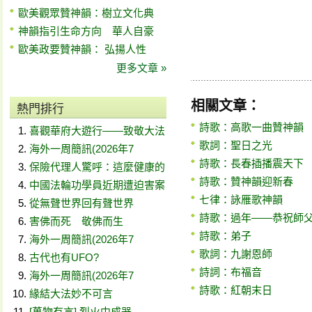
歐美觀眾贊神韻：樹立文化典
神韻指引生命方向 華人自豪
歐美政要贊神韻： 弘揚人性
更多文章 »
相關文章：
熱門排行
詩歌：高歌一曲贊神韻
喜觀華府大遊行——致敬大法
歌詞：聖日之光
海外一周簡訊(2026年7
詩歌：長春插播震天下
保險代理人驚呼：這麼健康的
詩歌：贊神韻迎新春
中國法輪功學員近期遭迫害案
七律：詠雁歌神韻
從無聲世界回有聲世界
詩歌：過年——恭祝師
害佛而死 敬佛而生
詩歌：弟子
海外一周簡訊(2026年7
歌詞：九謝恩師
古代也有UFO?
詩詞：布福音
海外一周簡訊(2026年7
詩歌：紅朝末日
緣結大法妙不可言
[萬物有言] 烈火中成器