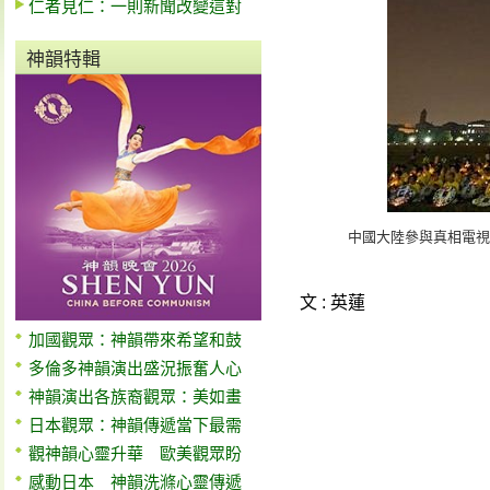
仁者見仁：一則新聞改變這對
神韻特輯
中國大陸參與真相電視
文 : 英蓮
加國觀眾：神韻帶來希望和鼓
多倫多神韻演出盛況振奮人心
神韻演出各族裔觀眾：美如畫
日本觀眾：神韻傳遞當下最需
觀神韻心靈升華 歐美觀眾盼
感動日本 神韻洗滌心靈傳遞