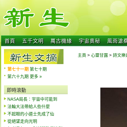
首頁
五千文明
萬古機緣
宇宙奧秘
風雨滄
主頁
>
心靈甘露
>
詩文樂
第七十一期
第七十期
第六十九期
更多 »
即時滾動
NASA局長：宇宙中可能到
法輪大法帶給人些什麼
不起眼的小道士先成了仙
從絕望走向光明