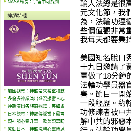
NASA局長：宇宙中可能到
輪大法總是很
元文化節，我們
神韻特輯
為，法輪功遵
些價值觀非常
我每天都要秉持
美國知名脫口秀主
十九日邀請了
臺做了18分
法輪功學員器
加國觀眾：神韻帶來希望和鼓
害。節目一開
多倫多神韻演出盛況振奮人心
一段經歷。約
神韻演出各族裔觀眾：美如畫
功修煉者被中
日本觀眾：神韻傳遞當下最需
解中共的邪惡
觀神韻心靈升華 歐美觀眾盼
行。法輪功學
感動日本 神韻洗滌心靈傳遞