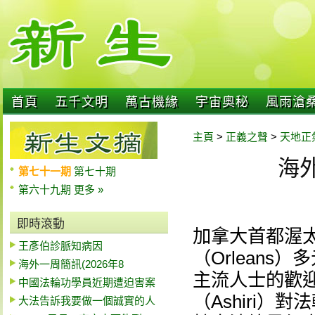
首頁
五千文明
萬古機緣
宇宙奧秘
風雨滄
主頁
>
正義之聲
>
天地正
海外
第七十一期
第七十期
第六十九期
更多 »
即時滾動
加拿大首都渥
王彥伯診脈知病因
（Orlean
海外一周簡訊(2026年8
主流人士的歡
中國法輪功學員近期遭迫害案
（Ashiri
大法告訴我要做一個誠實的人