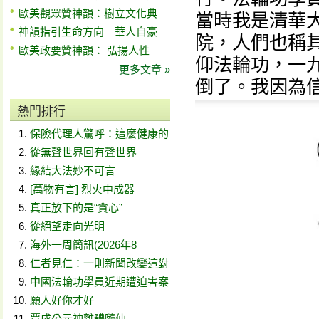
歐美觀眾贊神韻：樹立文化典
當時我是清華
神韻指引生命方向 華人自豪
院，人們也稱其
歐美政要贊神韻： 弘揚人性
仰法輪功，一
更多文章 »
倒了。我因為
熱門排行
保險代理人驚呼：這麼健康的
從無聲世界回有聲世界
緣結大法妙不可言
[萬物有言] 烈火中成器
真正放下的是“貪心”
從絕望走向光明
海外一周簡訊(2026年8
仁者見仁：一則新聞改變這對
中國法輪功學員近期遭迫害案
願人好你才好
賈成公元神離體隨仙