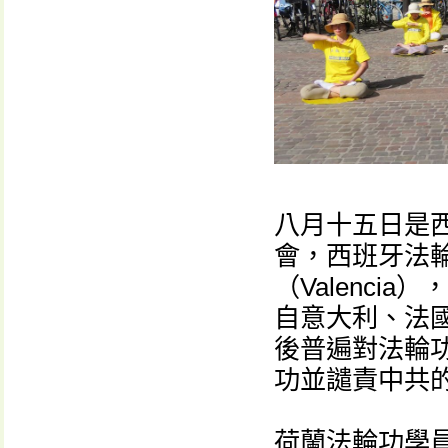
八月十五日是
會，西班牙法
（Valenc
自意大利、法
後普遍對法輪
功並譴責中共
荷蘭法輪功學