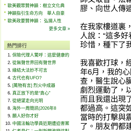
歐美觀眾贊神韻：樹立文化典
膠、向世人傳
神韻指引生命方向 華人自豪
歐美政要贊神韻： 弘揚人性
在我家樓道裏
更多文章 »
人說：“這多好
珍惜，種下了
熱門排行
保險代理人驚呼：這麼健康的
我喜歡打球，經
從無聲世界回有聲世界
緣結大法妙不可言
年6月，我的
古代也有UFO?
查，醫生說心
[萬物有言] 烈火中成器
劇烈運動了，
真正放下的是“貪心”
而且我還出現
從絕望走向光明
都過高。這突
海外一周簡訊(2026年8
當時的打擊與
願人好你才好
中國法輪功學員近期遭迫害案
了。朋友們都
仁者見仁：一則新聞改變這對