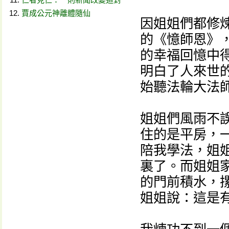
賈成公元神離體隨仙
因姐姐們都修
的《憶師恩》
的幸福回憶中
明白了人來世
始聽法輪大法
姐姐們風雨不
住的是平房，
陪我學法，姐
裏了。而姐姐
的門前積水，
姐姐說：這是