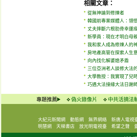
相關文章：
從無神論到修煉者
韓國前專業媒體人：領
丈夫摔斷六根肋骨幸運
新學員：現在才明白母
我和家人成為修煉人的
房地產高管在探索人生
向內找化解婆媳矛盾
三位亞洲老人談修大法
大學教授：我實現了兒
巧遇大法接緣大法日謝
專題推薦
偽火錄像片
中共活摘法
大紀元新聞網
動態網
無界網絡
新唐人電視
明慧網
天梯書店
放光明電視臺
希望之聲