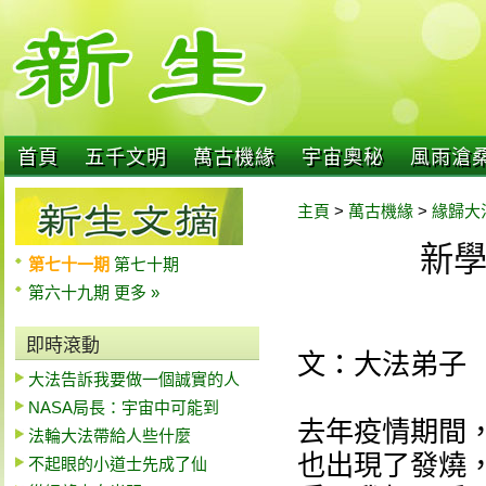
首頁
五千文明
萬古機緣
宇宙奧秘
風雨滄
主頁
>
萬古機緣
>
緣歸大
新
第七十一期
第七十期
第六十九期
更多 »
即時滾動
文：大法弟子
大法告訴我要做一個誠實的人
NASA局長：宇宙中可能到
去年疫情期間
法輪大法帶給人些什麼
也出現了發燒
不起眼的小道士先成了仙