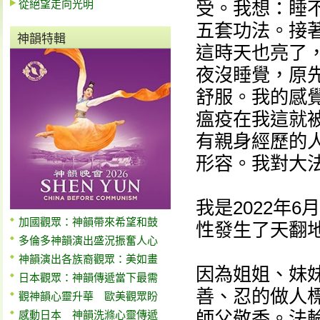
從絕望走向光明
受。我想：睡
五套功法。接著
神韻特輯
這時天也亮了
夜沒睡覺，原先
舒服。我的感
瘟疫在我這就
有親身經歷的
形容。我對大
我是2022年
加國觀眾：神韻帶來希望和鼓
性發生了天翻
多倫多神韻演出盛況振奮人心
神韻演出各族裔觀眾：美如畫
因為姐姐、妹
日本觀眾：神韻傳遞當下最需
善、忍的做人
觀神韻心靈升華 歐美觀眾盼
師父敬香。法
感動日本 神韻洗滌心靈傳遞