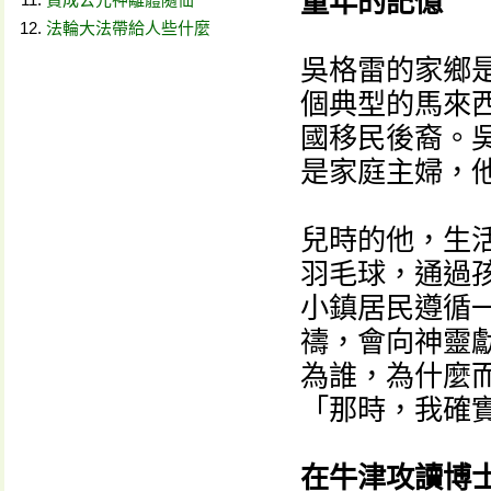
童年的記憶
法輪大法帶給人些什麼
吳格雷的家鄉
個典型的馬來
國移民後裔。
是家庭主婦，
兒時的他，生
羽毛球，通過
小鎮居民遵循
禱，會向神靈
為誰，為什麼
「那時，我確
在牛津攻讀博