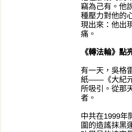
竊為己有。他
種壓力對他的
現出來：他出
痛。
《轉法輪》點
有一天，吳格
紙——《大紀
所吸引。從那
者。
中共在1999
圍的造謠抹黑