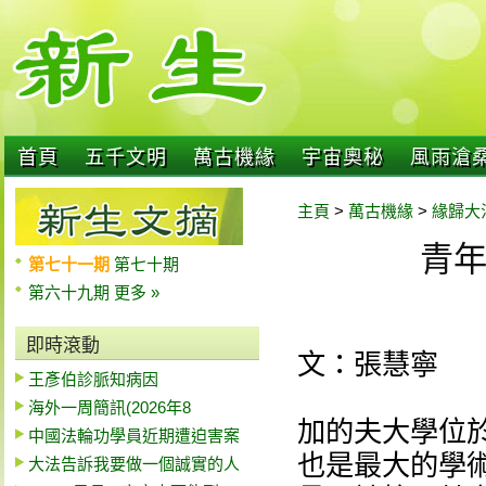
首頁
五千文明
萬古機緣
宇宙奧秘
風雨滄
主頁
>
萬古機緣
>
緣歸大
青
第七十一期
第七十期
第六十九期
更多 »
即時滾動
文：張慧寧
王彥伯診脈知病因
海外一周簡訊(2026年8
加的夫大學位
中國法輪功學員近期遭迫害案
也是最大的學
大法告訴我要做一個誠實的人