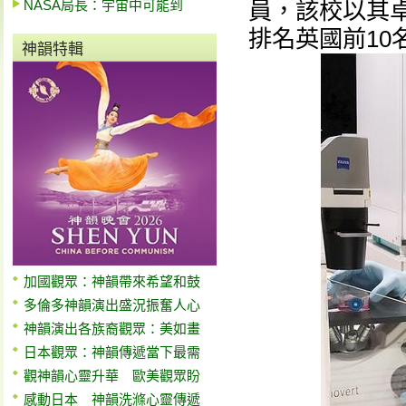
NASA局長：宇宙中可能到
員，該校以其
排名英國前10
神韻特輯
加國觀眾：神韻帶來希望和鼓
多倫多神韻演出盛況振奮人心
神韻演出各族裔觀眾：美如畫
日本觀眾：神韻傳遞當下最需
觀神韻心靈升華 歐美觀眾盼
感動日本 神韻洗滌心靈傳遞