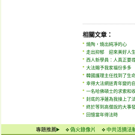
相關文章：
燒陶，燒出純凈的心
走出抑郁 迎來美好人
西人新學員：人真正要
大法賜予我家福份多多
韓國護理主任找到了生
幸得大法網迷青年變的
一名哈佛碩士的求索和
封底的凈蓮為我接上了
終於等到高僧說的大事
回憶當年得法時
專題推薦
偽火錄像片
中共活摘法