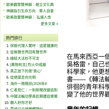
歐美觀眾贊神韻：樹立文化典
神韻指引生命方向 華人自豪
歐美政要贊神韻： 弘揚人性
更多文章 »
熱門排行
保險代理人驚呼：這麼健康的
從無聲世界回有聲世界
在馬來西亞一個
緣結大法妙不可言
吳格雷，自己
[萬物有言] 烈火中成器
科學家，他更
真正放下的是“貪心”
從絕望走向光明
書——《轉法
海外一周簡訊(2026年8
徘徊的青年科
仁者見仁：一則新聞改變這對
變了他的世界
中國法輪功學員近期遭迫害案
願人好你才好
賈成公元神離體隨仙