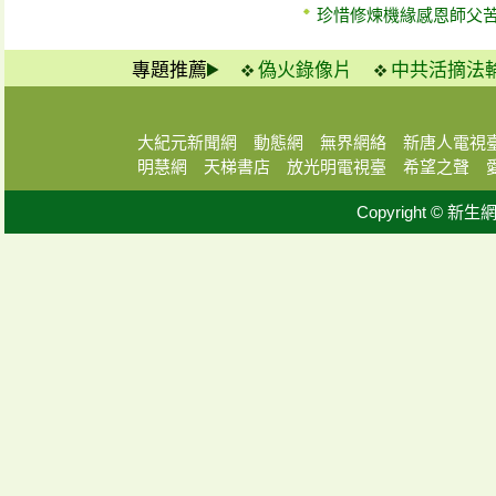
珍惜修煉機緣感恩師父
專題推薦
偽火錄像片
中共活摘法
大紀元新聞網
動態網
無界網絡
新唐人電視
明慧網
天梯書店
放光明電視臺
希望之聲
Copyright © 新