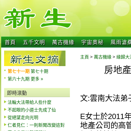
首頁
五千文明
萬古機緣
宇宙奧秘
風雨滄
主頁
>
萬古機緣
>
緣歸大
房地
第七十一期
第七十期
第六十九期
更多 »
即時滾動
文:雲南大法弟
法輪大法帶給人些什麼
不起眼的小道士先成了仙
E女士於201
從絕望走向光明
地產公司的高
仁者見仁：一則新聞改變這對