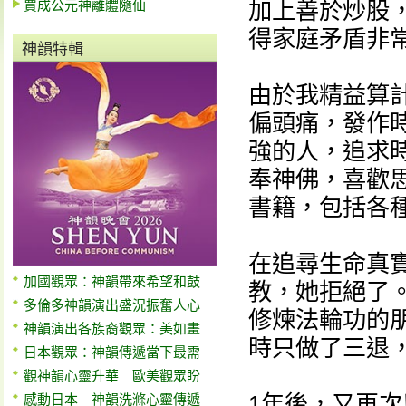
賈成公元神離體隨仙
加上善於炒股
得家庭矛盾非
神韻特輯
由於我精益算
偏頭痛，發作
強的人，追求
奉神佛，喜歡
書籍，包括各
在追尋生命真
加國觀眾：神韻帶來希望和鼓
教，她拒絕了。
多倫多神韻演出盛況振奮人心
修煉法輪功的
神韻演出各族裔觀眾：美如畫
時只做了三退
日本觀眾：神韻傳遞當下最需
觀神韻心靈升華 歐美觀眾盼
1年後，又再
感動日本 神韻洗滌心靈傳遞