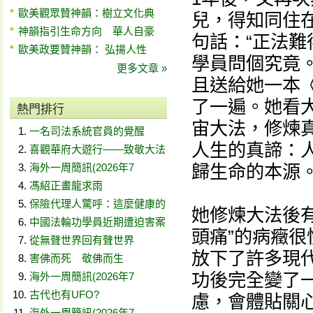
歐美觀眾贊神韻：樹立文化典
兒，得知同住
神韻指引生命方向 華人自豪
句話：“正法難
歐美政要贊神韻： 弘揚人性
學員問個究竟
更多文章 »
且送給她一本
了一遍。她看
熱門排行
宙大法，修煉
一名司法系統官員的覺醒
人生的真諦：
喜觀華府大遊行——致敬大法
海外一周簡訊(2026年7
歸生命的本源
馮紹正畫龍求雨
保險代理人驚呼：這麼健康的
她修煉大法後有
中國法輪功學員近期遭迫害案
頭痛”的病癥
從無聲世界回有聲世界
放下了許多現
害佛而死 敬佛而生
功後完全變了
海外一周簡訊(2026年7
古代也有UFO?
慮，會體貼關
海外一周簡訊(2026年7