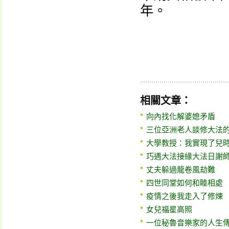
年。
相關文章：
向內找化解婆媳矛盾
三位亞洲老人談修大法
大學教授：我實現了兒
巧遇大法接緣大法日謝
丈夫躲過龍卷風劫難
四世同堂如何和睦相處
疫情之後我走入了修煉
女兒福星高照
一位秘魯音樂家的人生