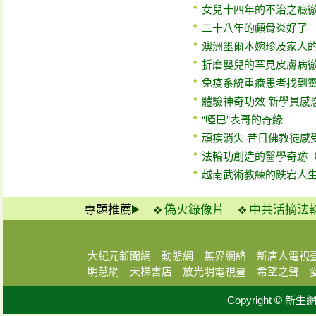
女兒十四年的不治之癥
二十八年的顱骨炎好了
澳洲墨爾本婉珍及家人
折磨嬰兒的罕見皮膚病
免疫系統重癥患者找到
體驗神奇功效 新學員感
“啞巴”表哥的奇緣
頑疾消失 昔日佛教徒感
法輪功創造的醫學奇跡（
越南武術教練的跌宕人
專題推薦
偽火錄像片
中共活摘法
大紀元新聞網
動態網
無界網絡
新唐人電視
明慧網
天梯書店
放光明電視臺
希望之聲
Copyright © 新