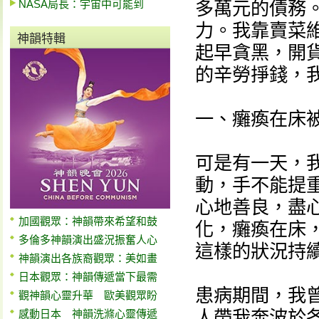
NASA局長：宇宙中可能到
多萬元的債務
力。我靠賣菜
神韻特輯
起早貪黑，開
的辛勞掙錢，
一、癱瘓在床
可是有一天，
動，手不能提
心地善良，盡
加國觀眾：神韻帶來希望和鼓
化，癱瘓在床
多倫多神韻演出盛況振奮人心
這樣的狀況持
神韻演出各族裔觀眾：美如畫
日本觀眾：神韻傳遞當下最需
患病期間，我
觀神韻心靈升華 歐美觀眾盼
人帶我奔波於
感動日本 神韻洗滌心靈傳遞