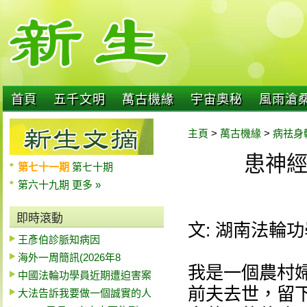
首頁
五千文明
萬古機緣
宇宙奧秘
風雨滄
主頁
>
萬古機緣
>
病祛身
患神
第七十一期
第七十期
第六十九期
更多 »
即時滾動
文: 湖南法輪
王彥伯診脈知病因
海外一周簡訊(2026年8
我是一個農村
中國法輪功學員近期遭迫害案
前夫去世，留
大法告訴我要做一個誠實的人