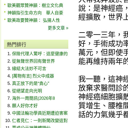
歐美觀眾贊神韻：樹立文化典
說：是神經癌
神韻指引生命方向 華人自豪
經擴散，世界
歐美政要贊神韻： 弘揚人性
更多文章 »
二零一三年，
好，手術成功
熱門排行
萬元，但即使
保險代理人驚呼：這麼健康的
能再維持兩年
從無聲世界回有聲世界
緣結大法妙不可言
[萬物有言] 烈火中成器
我一聽，這神
真正放下的是“貪心”
放棄求醫問診
從絕望走向光明
神經癌細胞擴
海外一周簡訊(2026年8
質增生、腰椎
願人好你才好
話的力氣幾乎
中國法輪功學員近期遭迫害案
仁者見仁：一則新聞改變這對
賈成公元神離體隨仙