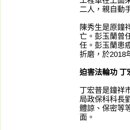
工程車在上面
二人，親自動
陳秀生是原鐘祥
亡。彭玉蘭曾
任。彭玉蘭患
折磨，於201
迫害法輪功 丁
丁宏普是鐘祥市
局政保科科長
體諒、保密等
面。