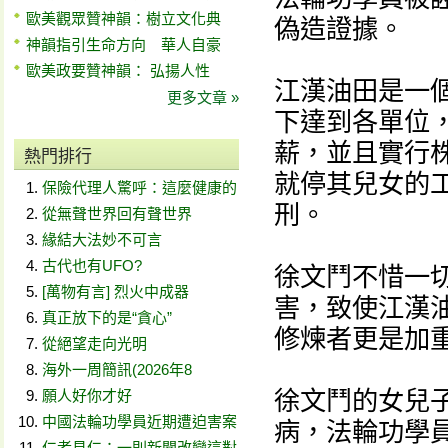
歐美觀眾贊神韻：樹立文化典
偽造證據。
神韻指引生命方向 華人自豪
歐美政要贊神韻： 弘揚人性
江漢油田是一
更多文章 »
下達到各單位
薪，並且實行
熱門排行
就停其兒女的
保險代理人驚呼：這麼健康的
刑。
從無聲世界回有聲世界
緣結大法妙不可言
古代也有UFO?
徐文鬥不惜一
[萬物有言] 烈火中成器
害，致使江漢
真正放下的是“貪心”
修煉者更是加
從絕望走向光明
海外一周簡訊(2026年8
徐文鬥的女兒
願人好你才好
中國法輪功學員近期遭迫害案
病，法輪功學
仁者見仁：一則新聞改變這對