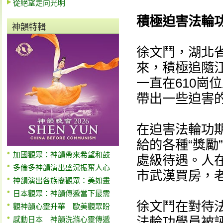
從絕望走向光明
積極迫害法輪功
神韻特輯
徐文鬥，湖北省江
來，積極追隨
一直在610崗
帶出一些迫害
在迫害法輪功期
給的各種“獎勵
加國觀眾：神韻帶來希望和鼓
處級待遇。人
多倫多神韻演出盛況振奮人心
市武漢買房，
神韻演出各族裔觀眾：美如畫
日本觀眾：神韻傳遞當下最需
徐文鬥在對待
觀神韻心靈升華 歐美觀眾盼
法輪功學員被
感動日本 神韻洗滌心靈傳遞