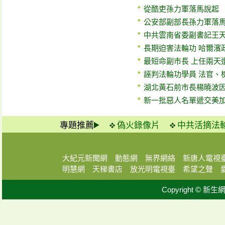
從酷吏孫力軍落馬說起
公安部副部長孫力軍落
中共雲南省委副書記王
長期迫害法輪功 哈爾濱
最短命副市長 上任兩天
誣判法輪功學員 法官、
湖北黃石前市長楊曉波因
新一批惡人名單遞交美
專題推薦
偽火錄像片
中共活摘法
大紀元新聞網
動態網
無界網絡
新唐人電視
明慧網
天梯書店
放光明電視臺
希望之聲
Copyright © 新