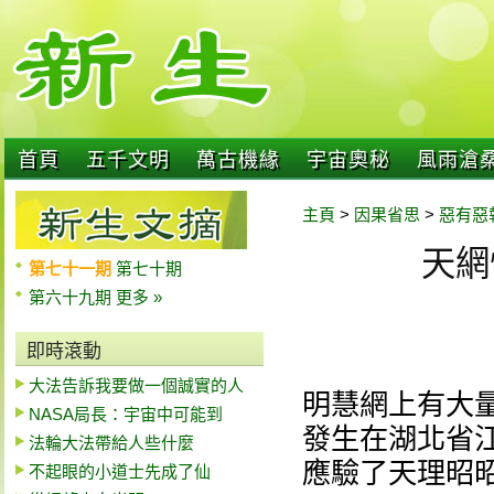
首頁
五千文明
萬古機緣
宇宙奧秘
風雨滄
主頁
>
因果省思
>
惡有惡
天網
第七十一期
第七十期
第六十九期
更多 »
即時滾動
大法告訴我要做一個誠實的人
明慧網上有大
NASA局長：宇宙中可能到
發生在湖北省
法輪大法帶給人些什麼
應驗了天理昭
不起眼的小道士先成了仙