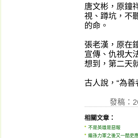
唐文彬，原鐘
視、蹲坑，不
的命。
張老漢，原在
宣傳、仇視大
想到，第二天
古人說，“為善
發稿：2
相關文章：
不是英雄是惡報
繼孫力軍之後又一酷吏