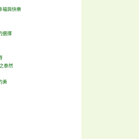
幸福與快樂
的選擇
時
失之泰然
的美