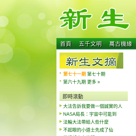
首頁
五千文明
萬古機緣
第七十一期
第七十期
第六十九期
更多 »
即時滾動
大法告訴我要做一個誠實的人
NASA局長：宇宙中可能到
法輪大法帶給人些什麼
不起眼的小道士先成了仙