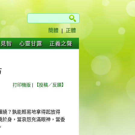
簡體
|
正體
仁見智
心靈甘露
正義之聲
方
打印機版
|
【投稿／反饋】
纏繞？孰能輕易地拿得起放得
繞於身，當哀怨充滿眼神，當委
。