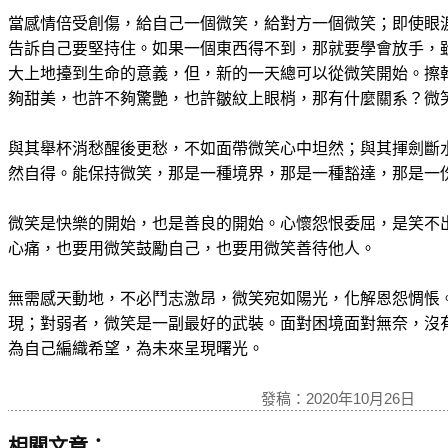
當感情倍受創傷，給自己一個微笑，給對方一個微笑；即使眼
告訴自己要堅持住。如果一個東西得不到，那就要學會放手，
大上地擡到生命的意義，但，新的一天總可以從微笑開始。擦
夠甜美，也許不夠驚艷，也許皺紋上眼梢，那有什麼關系？微
與其舉杯消愁醒後更愁，不如面帶微笑心中坦然；與其揮劍斷
然自得。能保持微笑，那是一種境界，那是一種豁達，那是一
微笑是快樂的開始，也是善良的開始。心懷怨恨委屈，是笑不
心痛，也要用微笑鼓勵自己，也要用微笑善待他人。
無需感天動地，不必鬥志激昂，微笑宛如陽光，化解恩怨惆悵
現；對弱者，微笑是一副最好的武裝。面對困境面對無奈，沒
為自己編織希望，為未來呈現曙光。
發稿：2020年10月26日
相關文章：