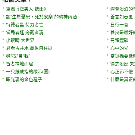
重溫《虞美人·聽雨》
體會淡泊的
談“生於憂患，死於安樂”的精神內涵
善言如春風
恃德者昌 恃力者亡
日行一善
當局者迷 旁觀者清
善良是最好
小眼睛 大世界
另類體驗
君看古井水 萬象自往返
心中的光
尋“找”自“我”
當災禍蔓延
智者擇地而居
得之淡然 
一只紙戒指的啟示(圖)
心正邪不侵
曙光裏的金色種子
什麼是真正