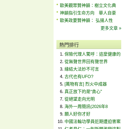
歐美觀眾贊神韻：樹立文化典
神韻指引生命方向 華人自豪
歐美政要贊神韻： 弘揚人性
更多文章 »
熱門排行
保險代理人驚呼：這麼健康的
從無聲世界回有聲世界
緣結大法妙不可言
古代也有UFO?
[萬物有言] 烈火中成器
真正放下的是“貪心”
從絕望走向光明
海外一周簡訊(2026年8
願人好你才好
中國法輪功學員近期遭迫害案
仁者見仁：一則新聞改變這對