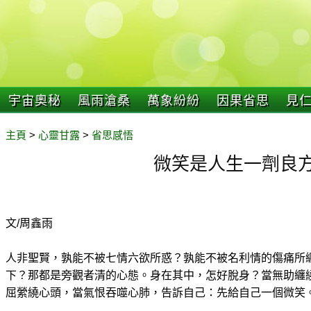
宇宙奧秘
風雨滄桑
萬象紛紛
因果省思
見
主頁
>
心靈甘露
>
省思感悟
微笑是人生一劑良
文/周鑫雨
人非聖賢，孰能不被七情六欲所惑？孰能不被名利情的傷痛所
下？那都是旁觀者清的心態。身在其中，怎好脫身？當無助纏
屈縈繞心頭，當氣恨吞噬心肺，告訴自己：先給自己一個微笑