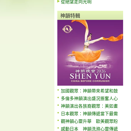
從絕望走向光明
神韻特輯
加國觀眾：神韻帶來希望和鼓
多倫多神韻演出盛況振奮人心
神韻演出各族裔觀眾：美如畫
日本觀眾：神韻傳遞當下最需
觀神韻心靈升華 歐美觀眾盼
感動日本 神韻洗滌心靈傳遞