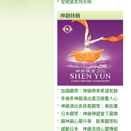
從絕望走向光明
神韻特輯
加國觀眾：神韻帶來希望和鼓
多倫多神韻演出盛況振奮人心
神韻演出各族裔觀眾：美如畫
日本觀眾：神韻傳遞當下最需
觀神韻心靈升華 歐美觀眾盼
感動日本 神韻洗滌心靈傳遞