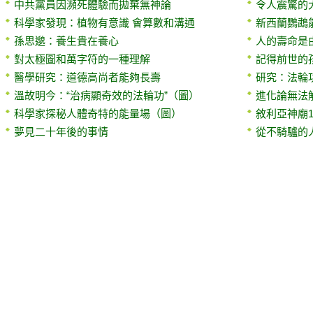
中共黨員因瀕死體驗而拋棄無神論
令人震驚的
科學家發現：植物有意識 會算數和溝通
新西蘭鸚鵡能
孫思邈：養生貴在養心
人的壽命是
對太極圖和萬字符的一種理解
記得前世的
醫學研究：道德高尚者能夠長壽
研究：法輪
溫故明今：“治病顯奇效的法輪功”（圖）
進化論無法
科學家探秘人體奇特的能量場（圖）
敘利亞神廟
夢見二十年後的事情
從不騎驢的