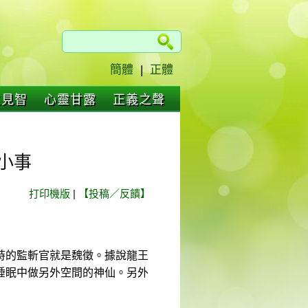
簡體
|
正體
仁見智
心靈甘露
正義之聲
小事
打印機版
|
【投稿／反饋】
時的監斬官就是魏徵。據說龍王
睡眠中做另外空間的神仙。另外