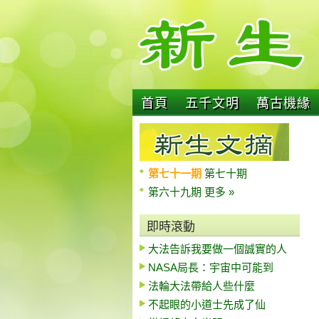
首頁
五千文明
萬古機緣
第七十一期
第七十期
第六十九期
更多 »
即時滾動
大法告訴我要做一個誠實的人
NASA局長：宇宙中可能到
法輪大法帶給人些什麼
不起眼的小道士先成了仙