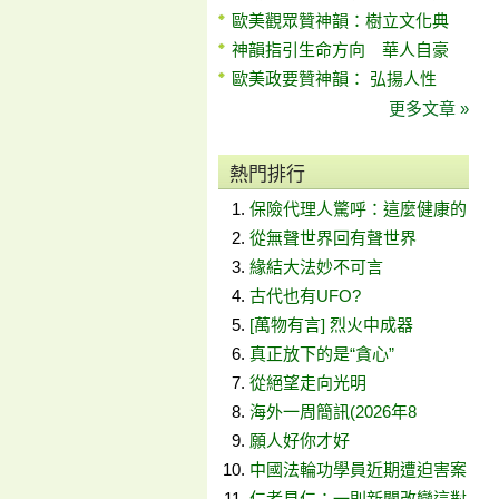
歐美觀眾贊神韻：樹立文化典
神韻指引生命方向 華人自豪
歐美政要贊神韻： 弘揚人性
更多文章 »
熱門排行
保險代理人驚呼：這麼健康的
從無聲世界回有聲世界
緣結大法妙不可言
古代也有UFO?
[萬物有言] 烈火中成器
真正放下的是“貪心”
從絕望走向光明
海外一周簡訊(2026年8
願人好你才好
中國法輪功學員近期遭迫害案
仁者見仁：一則新聞改變這對