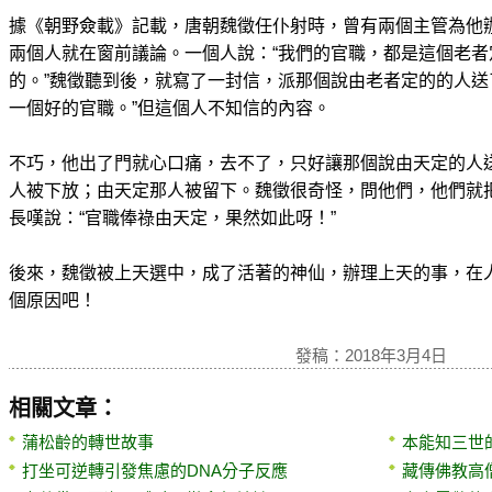
據《朝野僉載》記載，唐朝魏徵任仆射時，曾有兩個主管為他
兩個人就在窗前議論。一個人說：“我們的官職，都是這個老者
的。”魏徵聽到後，就寫了一封信，派那個說由老者定的的人送
一個好的官職。”但這個人不知信的內容。
不巧，他出了門就心口痛，去不了，只好讓那個說由天定的人
人被下放；由天定那人被留下。魏徵很奇怪，問他們，他們就
長嘆說：“官職俸祿由天定，果然如此呀！”
後來，魏徵被上天選中，成了活著的神仙，辦理上天的事，在
個原因吧！
發稿：2018年3月4日
相關文章：
蒲松齡的轉世故事
本能知三世
打坐可逆轉引發焦慮的DNA分子反應
藏傳佛教高