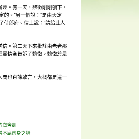
辦差。有一天，魏徵剛剛躺下，
定的。”另一個說：“是由天定
了侍郎府。信上說：“請給此人
送信。第二天下來批註由老者那
把實情全告訴了魏徵。魏徵於是
人間也直諫敢言，大概都是這一
的盧齊卿
僧不腐肉身之謎