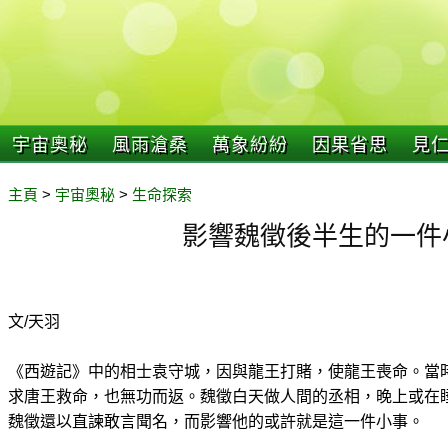
宇宙奧秘
風雨滄桑
萬象紛紛
因果省思
見
主頁
>
宇宙奧秘
>
生命探索
影響魏徵後半生的一件
文/天羽
《西遊記》中的相士袁守城，因與龍王打賭，使龍王喪命。當
求唐王救命，也無功而返。魏徵白天做人間的丞相，晚上或在
魏徵還以直諫敢言聞名，而影響他的或許就是這一件小事。