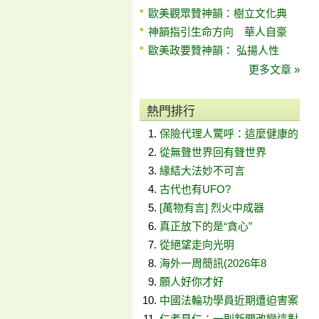
歐美觀眾贊神韻：樹立文化典
神韻指引生命方向 華人自豪
歐美政要贊神韻： 弘揚人性
更多文章 »
熱門排行
保險代理人驚呼：這麼健康的
從無聲世界回有聲世界
緣結大法妙不可言
古代也有UFO?
[萬物有言] 烈火中成器
真正放下的是“貪心”
從絕望走向光明
海外一周簡訊(2026年8
願人好你才好
中國法輪功學員近期遭迫害案
仁者見仁：一則新聞改變這對