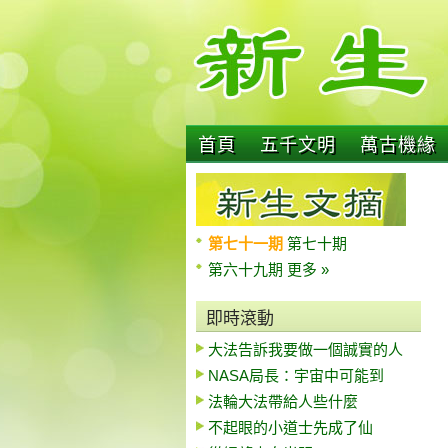
首頁
五千文明
萬古機緣
第七十一期
第七十期
第六十九期
更多 »
即時滾動
大法告訴我要做一個誠實的人
NASA局長：宇宙中可能到
法輪大法帶給人些什麼
不起眼的小道士先成了仙