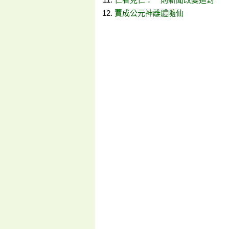
賈成公元神離體隨仙