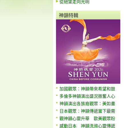
從絕望走向光明
神韻特輯
加國觀眾：神韻帶來希望和鼓
多倫多神韻演出盛況振奮人心
神韻演出各族裔觀眾：美如畫
日本觀眾：神韻傳遞當下最需
觀神韻心靈升華 歐美觀眾盼
感動日本 神韻洗滌心靈傳遞