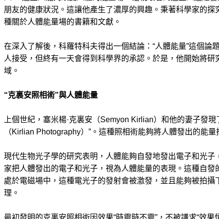
朋友的健康狀況。這讓他產生了濃厚的興趣。秉著科學家的探
種關於人體能量場的書籍和文獻。
在深入了解後，科羅特科夫得出一個結論：“人體能量”這個論
人接受，但終有一天會得到科學界的承認。於是，他開始將研
域。
“克裏安照相術”與人體能量
上個世紀，塞米楊·克裏安（Semyon Kirlian）和他的妻子
（Kirlian Photography）”。這種照相術能夠將人體發出的
現代生物光子學的研究表明，人體能夠自發地發出電子和光子
家把人體發出的電子和光子，視為人體能量的表現。這種自發
處於電磁場中，這種電光子的發射會被激發，並且能夠被拍攝
理。
最初發明的克裏安照相術因效果“時靈時不靈”，不被講求“效果