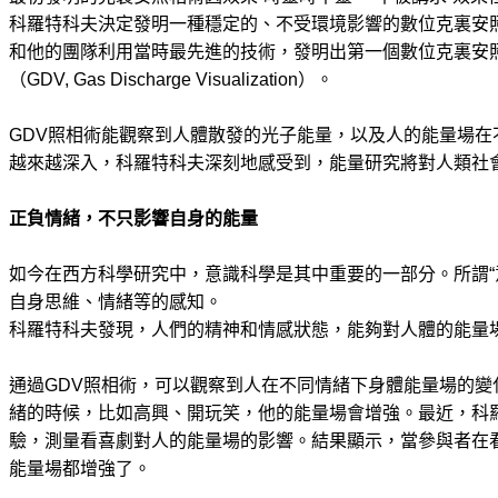
科羅特科夫決定發明一種穩定的、不受環境影響的數位克裏安照
和他的團隊利用當時最先進的技術，發明出第一個數位克裏安
（GDV, Gas Discharge Visualization）。
GDV照相術能觀察到人體散發的光子能量，以及人的能量場在
越來越深入，科羅特科夫深刻地感受到，能量研究將對人類社
正負情緒，不只影響自身的能量
如今在西方科學研究中，意識科學是其中重要的一部分。所謂“
自身思維、情緒等的感知。
科羅特科夫發現，人們的精神和情感狀態，能夠對人體的能量
通過GDV照相術，可以觀察到人在不同情緒下身體能量場的變
緒的時候，比如高興、開玩笑，他的能量場會增強。最近，科
驗，測量看喜劇對人的能量場的影響。結果顯示，當參與者在
能量場都增強了。