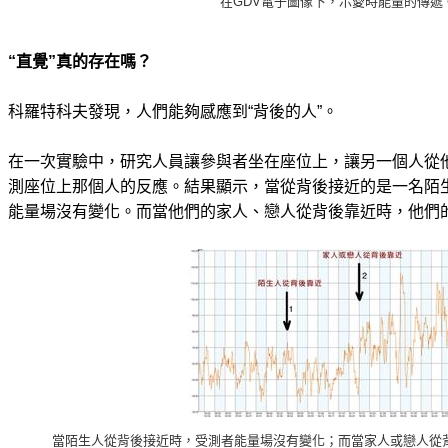
在GDV電子圖像下，示愛時能量的傳遞
“直覺”真的存在嗎？
科羅特科夫發現，人們能夠感應到“背後的人”。
在一次實驗中，研究人員讓參與者坐在座位上，讓另一個人從
測座位上那個人的反應。結果顯示，當從背後接近的是一名陌
能量場沒有變化。而當他們的家人、戀人從背後靠近時，他們
當陌生人從背後接近時，受測者能量場沒有變化；而當家人或戀人從