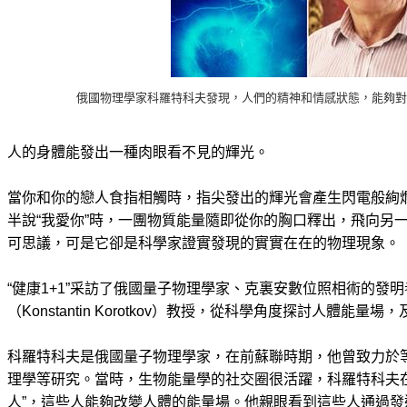
俄國物理學家科羅特科夫發現，人們的精神和情感狀態，能夠對
人的身體能發出一種肉眼看不見的輝光。
當你和你的戀人食指相觸時，指尖發出的輝光會產生閃電般絢
半說“我愛你”時，一團物質能量隨即從你的胸口釋出，飛向另
可思議，可是它卻是科學家證實發現的實實在在的物理現象。
“健康1+1”采訪了俄國量子物理學家、克裏安數位照相術的發
（Konstantin Korotkov）教授，從科學角度探討人體能量
科羅特科夫是俄國量子物理學家，在前蘇聯時期，他曾致力於
理學等研究。當時，生物能量學的社交圈很活躍，科羅特科夫
人”，這些人能夠改變人體的能量場。他親眼看到這些人通過發