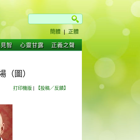
簡體
|
正體
仁見智
心靈甘露
正義之聲
場（圖）
打印機版
|
【投稿／反饋】