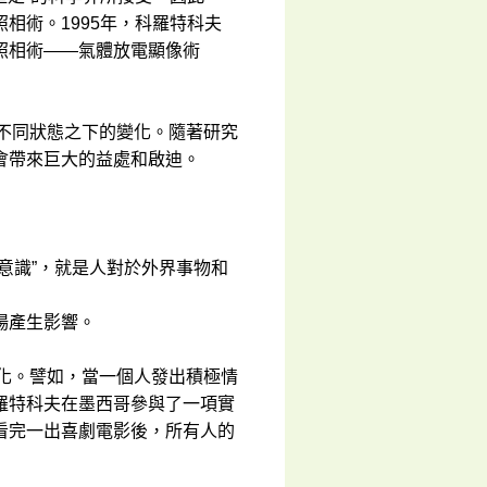
相術。1995年，科羅特科夫
照相術——氣體放電顯像術
不同狀態之下的變化。隨著研究
會帶來巨大的益處和啟迪。
意識”，就是人對於外界事物和
場產生影響。
化。譬如，當一個人發出積極情
羅特科夫在墨西哥參與了一項實
看完一出喜劇電影後，所有人的