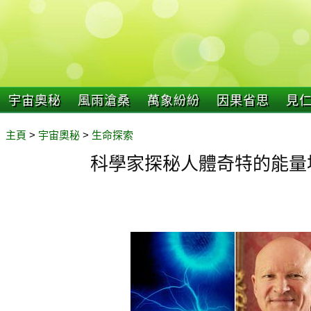
宇宙奧秘
風雨滄桑
萬象紛紛
因果省思
見
主頁
>
宇宙奧秘
>
生命探索
科學家探秘人體奇特的能量