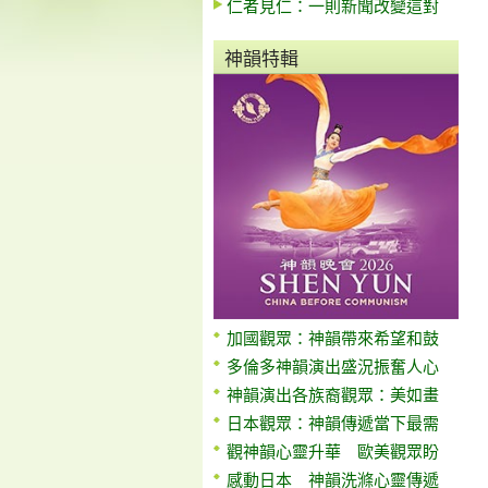
仁者見仁：一則新聞改變這對
神韻特輯
加國觀眾：神韻帶來希望和鼓
多倫多神韻演出盛況振奮人心
神韻演出各族裔觀眾：美如畫
日本觀眾：神韻傳遞當下最需
觀神韻心靈升華 歐美觀眾盼
感動日本 神韻洗滌心靈傳遞