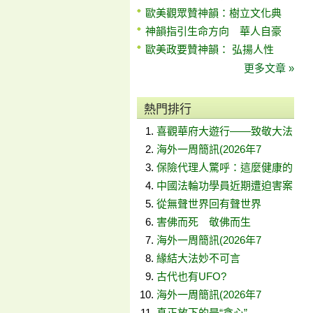
歐美觀眾贊神韻：樹立文化典
神韻指引生命方向 華人自豪
歐美政要贊神韻： 弘揚人性
更多文章 »
熱門排行
喜觀華府大遊行——致敬大法
海外一周簡訊(2026年7
保險代理人驚呼：這麼健康的
中國法輪功學員近期遭迫害案
從無聲世界回有聲世界
害佛而死 敬佛而生
海外一周簡訊(2026年7
緣結大法妙不可言
古代也有UFO?
海外一周簡訊(2026年7
真正放下的是“貪心”