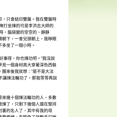
印，只會結印雙盤。我在雙盤時
，俺打坐煉的可是李洪志大師的
小時，腦袋變的空空的、靜靜
頭朝下，一會兒頭朝上，我睜眼
不多坐了一個小時。
好事呀，你也煉功吧。”我沒說
夢見一個身材高大穿著深色西裝
。醒來後我就想：“是不是大法
夥不讓煉法輪功了，那我等等再說
原來幾十個煉法輪功的人，多數
敢煉了，只剩下幾個人還在堅持
村裏的名人了，其中有我的母