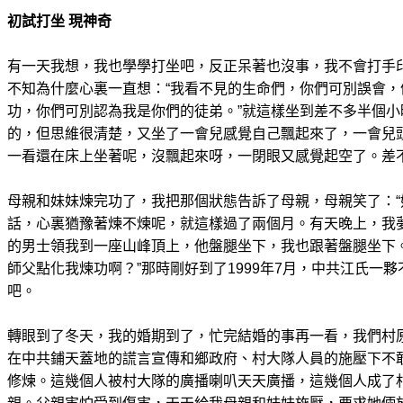
初試打坐 現神奇
有一天我想，我也學學打坐吧，反正呆著也沒事，我不會打手
不知為什麼心裏一直想：“我看不見的生命們，你們可別誤會
功，你們可別認為我是你們的徒弟。”就這樣坐到差不多半個
的，但思維很清楚，又坐了一會兒感覺自己飄起來了，一會兒
一看還在床上坐著呢，沒飄起來呀，一閉眼又感覺起空了。差
母親和妹妹煉完功了，我把那個狀態告訴了母親，母親笑了：“
話，心裏猶豫著煉不煉呢，就這樣過了兩個月。有天晚上，我
的男士領我到一座山峰頂上，他盤腿坐下，我也跟著盤腿坐下
師父點化我煉功啊？”那時剛好到了1999年7月，中共江氏一
吧。
轉眼到了冬天，我的婚期到了，忙完結婚的事再一看，我們村
在中共鋪天蓋地的謊言宣傳和鄉政府、村大隊人員的施壓下不
修煉。這幾個人被村大隊的廣播喇叭天天廣播，這幾個人成了