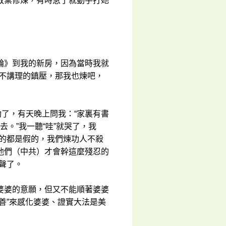
放棄修煉，有時急了就動手打她
輪》到我的新房，因為當時我就
麼不講理的鎮壓，那我也煉吧，
功了，有天晚上問我：“家裏有書
誰去。”我一聽“哇”就哭了，我
殺的都是假的，我們煉功人不殺
他們（中共）才會幹這麼殘忍的
聲了。
婆婆的意願，但又不能順著婆婆
善”來感化婆婆、證實大法是美