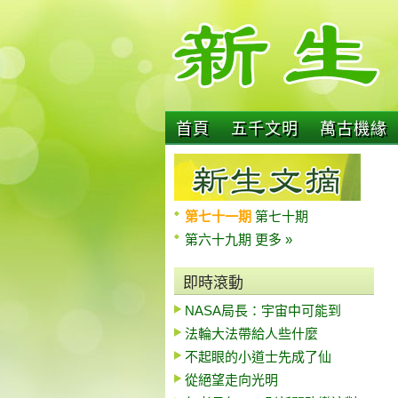
首頁
五千文明
萬古機緣
第七十一期
第七十期
第六十九期
更多 »
即時滾動
NASA局長：宇宙中可能到
法輪大法帶給人些什麼
不起眼的小道士先成了仙
從絕望走向光明