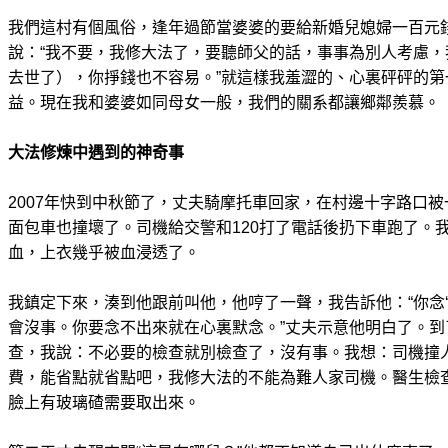
我們這村有個風俗，逢年過節當婆婆的要給新婚兒媳婦一百元
說：“我不要，我修大法了，要聽師父的話，事事為別人考慮
去世了），你掙錢也不容易。”就這樣我羞澀的、心裏砰砰的
益。現在我和婆婆如同母女一般，我們的關系都讓鄉鄰羨慕。
大法修煉中遇到的神奇事
2007年快到中秋節了，丈夫騎摩托車回家，在村邊十字路口
面包車也撞壞了。司機給交警和120打了電話後扔下車跑了。
血，上衣幾乎被血浸透了。
我鎮定下來，湊到他跟前叫他，他哼了一聲，我告訴他：“你念
會沒事。你要念不出來就在心裏默念。”丈夫示意他明白了。
查，我說：不必要的檢查就別檢查了，沒有事。我想：司機撞
費，能省點就省點吧，我修大法的不能為難人家司機。醫生檢
臉上有玻璃碴需要取出來。