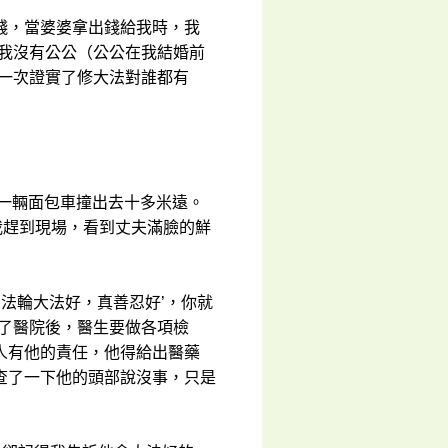
錢，當婆婆拿出錢給我時，我
，我沒有公公（公公在我結婚前
第一次證實了修大法對誰都有
被一輛面包車撞出去十多米遠。
我趕到現場，看到丈夫滿臉的鮮
‘法輪大法好，真善忍好’，你就
到了醫院後，醫生要做各項檢
人有他的責任，他得給出醫藥
查了一下他的頭部說沒事，只是