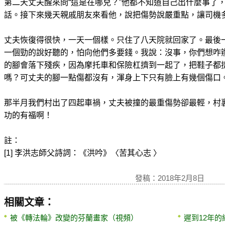
第二天丈夫醒來問“這是在哪兒？”他都不知道自己出什麼事了
話。接下來幾天親戚朋友來看他，說把傷勢說嚴重點，讓司機
丈夫恢復得很快，一天一個樣。只住了八天院就回家了。最後
一個勁的說好聽的，怕向他們多要錢。我說：沒事，你們想咋
的腳會落下殘疾，因為摩托車和保險杠擠到一起了，把鞋子都
嗎？可丈夫的腳一點傷都沒有，渾身上下只有臉上有幾個傷口
那半月我們村出了四起車禍，丈夫被撞的最重傷勢卻最輕，村
功的有福啊！
註：
[1] 李洪志師父詩詞：《洪吟》〈苦其心志 〉
發稿：2018年2月8日
相關文章：
被《轉法輪》改變的芬蘭畫家（視頻）
遲到12年的