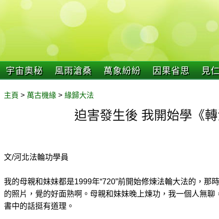
宇宙奧秘
風雨滄桑
萬象紛紛
因果省思
見
主頁
>
萬古機緣
>
緣歸大法
迫害發生後 我開始學《
文/河北法輪功學員
我的母親和妹妹都是1999年“720”前開始修煉法輪大法的，
的照片，覺的好面熟啊。母親和妹妹晚上煉功，我一個人無聊
書中的話挺有道理。