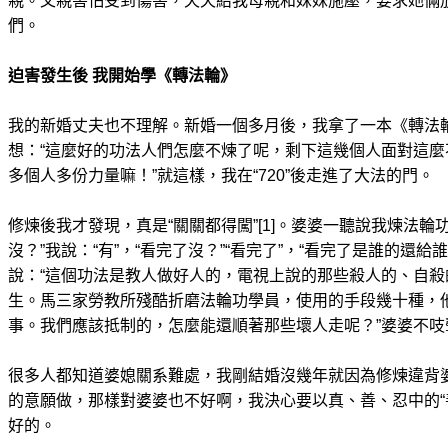
親。父親害怕受到傷害，天天給我母親和妹妹施壓，要求她倆
們。
迫害發生後 我開始學《轉法輪》
我的新婚丈夫也不理解。新婚一個多月後，我拿了一本《轉法
想：“這麼好的功法人們怎麼不煉了呢，剩下這幾個人面對這
多個人多份力量嘛！”就這樣，我在“720”後走進了大法的門。
修煉後我才發現，真是“關關都得闖”[1]。婆婆一聽說我煉法輪
沒？”我說：“有”，“看完了沒？”“看完了”，“看完了是誰的還給
說：“這個功法是教人做好人的，電視上說的那些殺人的、自
生。馬三家勞教所殘酷折磨法輪功學員，使用的手段幾十種，
事。我們應該抵制的，怎麼能還順著那些壞人走呢？”婆婆不吱
很多人都知道婆媳關系難處，我剛結婚沒幾年就因為修煉違背
的意願做，那樣對婆婆也不好啊，我決心要以真、善、忍中的“
好的。