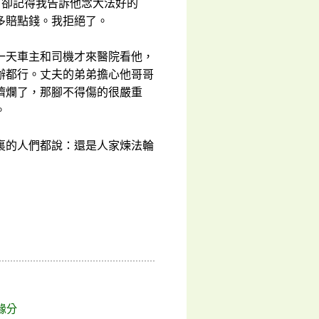
，卻記得我告訴他念大法好的
多賠點錢。我拒絕了。
一天車主和司機才來醫院看他，
辦都行。丈夫的弟弟擔心他哥哥
擠爛了，那腳不得傷的很嚴重
。
裏的人們都說：還是人家煉法輪
緣分