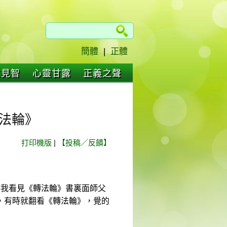
簡體
|
正體
仁見智
心靈甘露
正義之聲
轉法輪》
打印機版
|
【投稿／反饋】
那時我看見《轉法輪》書裏面師父
，有時就翻看《轉法輪》，覺的