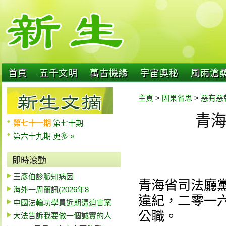
首頁
五千文明
萬古機緣
宇宙奧秘
風雨滄
主頁
>
因果省思
>
惡有惡
青
第七十一期
第七十期
第六十九期
更多 »
即時滾動
王彥伯診脈知病因
青海省司法廳
海外一周簡訊(2026年8
違紀，二零一
中國法輪功學員近期遭迫害案
公職。
大法告訴我要做一個誠實的人