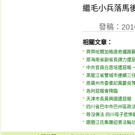
繼毛小兵落馬
發稿：201
相關文章：
齊齊哈爾加格達奇鐵路
原海南省副省長譚力遭
中共官員白恩培遭惡報 
黑龍江省雙城市連續三
原廣州市委書記萬慶良
為何惡報會降臨
天津市長黃興國遭惡報
四川省巴中市巴州區政
辱沒佛法 四川母子悲慘
跟隨江氏集團迫害法輪功