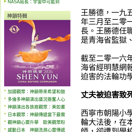
NASA局長：宇宙中可能到
王勝德，一九
神韻特輯
年三月至二零
長。王勝德任
是青海省監獄
截至二零一六
海省經明慧網報
迫害的法輪功學
加國觀眾：神韻帶來希望和鼓
丈夫被迫害致
多倫多神韻演出盛況振奮人心
神韻演出各族裔觀眾：美如畫
西寧市朝陽小
日本觀眾：神韻傳遞當下最需
輪大法後，在
觀神韻心靈升華 歐美觀眾盼
師，卻遭到學
感動日本 神韻洗滌心靈傳遞