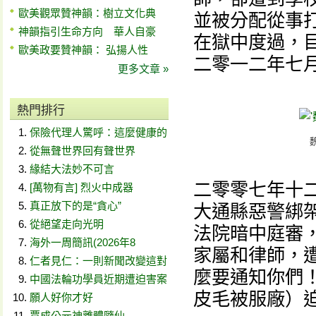
歐美觀眾贊神韻：樹立文化典
並被分配從事
神韻指引生命方向 華人自豪
在獄中度過，
歐美政要贊神韻： 弘揚人性
二零一二年七
更多文章 »
熱門排行
保險代理人驚呼：這麼健康的
從無聲世界回有聲世界
緣結大法妙不可言
二零零七年十
[萬物有言] 烈火中成器
真正放下的是“貪心”
大通縣惡警綁
從絕望走向光明
法院暗中庭審
海外一周簡訊(2026年8
家屬和律師，
仁者見仁：一則新聞改變這對
麼要通知你們
中國法輪功學員近期遭迫害案
皮毛被服廠）
願人好你才好
賈成公元神離體隨仙