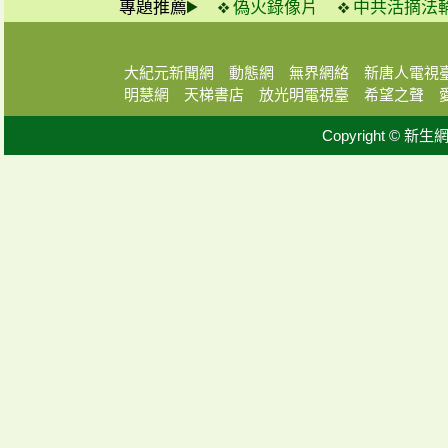
專題推薦
偽火錄像片
中共活摘法
大紀元新聞網
動態網
無界網絡
新唐人電視
明慧網
天梯書店
放光明電視臺
希望之聲
Copyright © 新