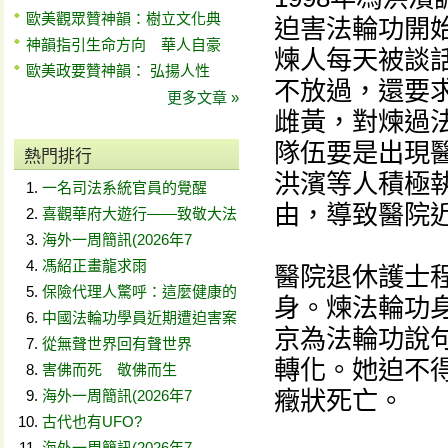
歐美觀眾贊神韻：樹立文化典
迫害法輪功開
神韻指引生命方向 華人自豪
煉人每天被談
歐美政要贊神韻： 弘揚人性
不放過，還要
更多文章 »
雌黃，對煉過
隊伍要是出現
熱門排行
洪濱等人積極
一名司法系統官員的覺醒
由，導致醫院
喜觀華府大遊行——致敬大法
海外一周簡訊(2026年7
馮紹正畫龍求雨
醫院退休護士程
保險代理人驚呼：這麼健康的
身。煉法輪功
中國法輪功學員近期遭迫害案
京為法輪功說
從無聲世界回有聲世界
轉化。她迫不
害佛而死 敬佛而生
癥狀死亡。
海外一周簡訊(2026年7
古代也有UFO?
海外一周簡訊(2026年7