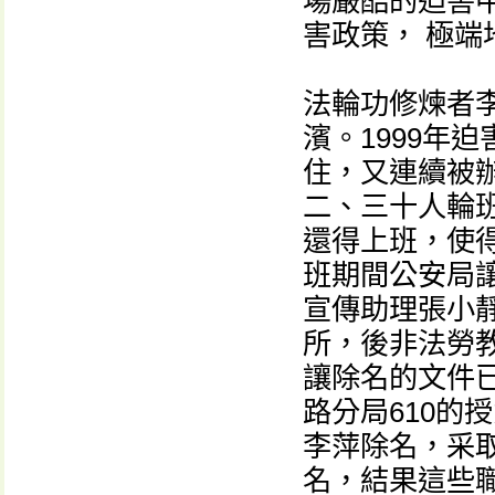
場嚴酷的迫害
害政策， 極
法輪功修煉者
濱。1999年
住，又連續被
二、三十人輪
還得上班，使得
班期間公安局
宣傳助理張小
所，後非法勞
讓除名的文件
路分局610的
李萍除名，采
名，結果這些