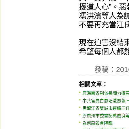
擾道人心”。
馮洪濱等人為
不要再充當江
現在迫害沒結
希望每個人都
發稿：201
相關文章：
原海南省副省長譚力遭
中共官員白恩培遭惡報 
黑龍江省雙城市連續三
原廣州市委書記萬慶良
為何惡報會降臨