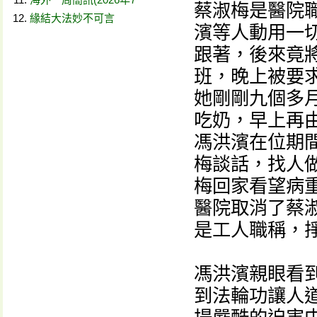
蔡淑梅是醫院
緣結大法妙不可言
濱等人動用一
跟著，後來竟
班，晚上被要
她剛剛九個多
吃奶，早上再由
馮洪濱在位期
梅談話，找人
梅回家看望病
醫院取消了蔡
是工人職稱，
馮洪濱親眼看
到法輪功讓人