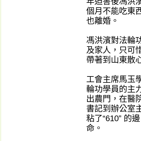
年迫害後馮洪
個月不能吃東
也離婚。
馮洪濱對法輪
及家人，只可惜
帶著到山東散心
工會主席馬玉學
輪功學員的主
出農門，在醫
書記到辦公室
粘了“610”
命。