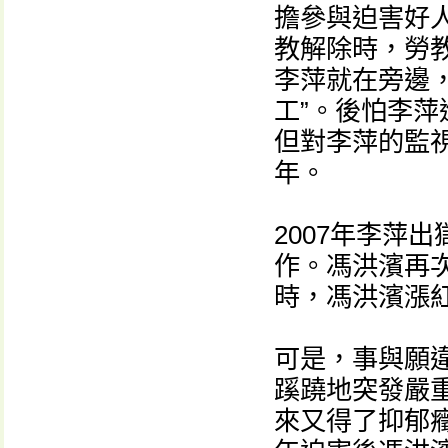
擔參與迫害好
教解除時，勞
李萍就在旁邊
工”。後怕李
但對李萍的監視
年。
2007年李萍
作。馮洪濱再
時，馮洪濱漲紅
可是，事與願
蹊蹺地突發嚴
來又得了抑郁癥