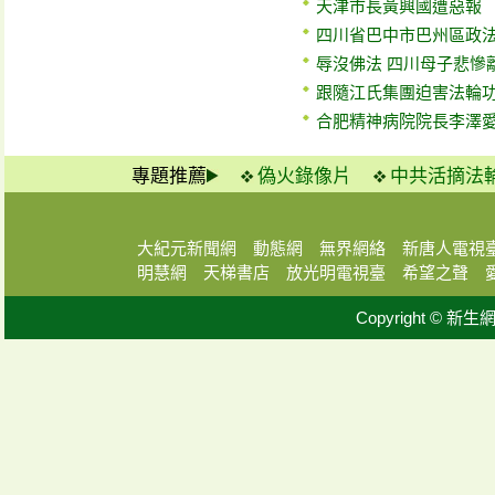
天津市長黃興國遭惡報
四川省巴中市巴州區政
辱沒佛法 四川母子悲慘
跟隨江氏集團迫害法輪功
合肥精神病院院長李澤
專題推薦
偽火錄像片
中共活摘法
大紀元新聞網
動態網
無界網絡
新唐人電視
明慧網
天梯書店
放光明電視臺
希望之聲
Copyright © 新