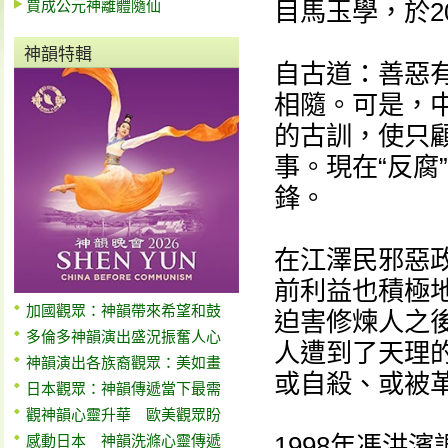
賈成公元神離體隨仙
目馬玉學，於2
神韻特輯
自古道：善惡
相隨。可是，
的古訓，使只
事。現在“反腐
鋒。
在江澤民邪惡
前利益也積極
加國觀眾：神韻帶來希望和鼓
迫害修煉人之
多倫多神韻演出盛況振奮人心
人遭到了天理
神韻演出各族裔觀眾：美如畫
或自殺、或被
日本觀眾：神韻傳遞當下最需
觀神韻心靈升華 歐美觀眾盼
1998年馮洪
感動日本 神韻洗滌心靈傳遞