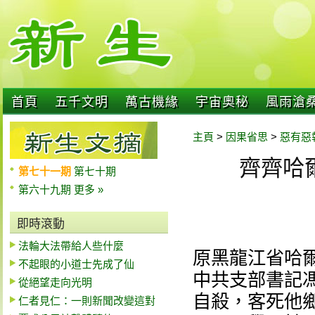
首頁
五千文明
萬古機緣
宇宙奧秘
風雨滄
主頁
>
因果省思
>
惡有惡
齊齊哈
第七十一期
第七十期
第六十九期
更多 »
即時滾動
法輪大法帶給人些什麼
原黑龍江省哈
不起眼的小道士先成了仙
中共支部書記馮
從絕望走向光明
自殺，客死他鄉
仁者見仁：一則新聞改變這對