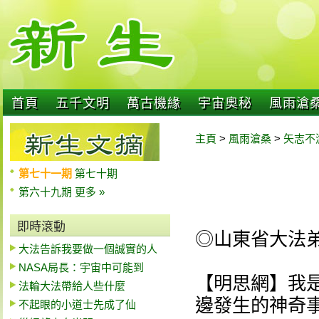
首頁
五千文明
萬古機緣
宇宙奧秘
風雨滄
主頁
>
風雨滄桑
>
矢志不
第七十一期
第七十期
第六十九期
更多 »
即時滾動
◎山東省大法
大法告訴我要做一個誠實的人
NASA局長：宇宙中可能到
【明思網】我
法輪大法帶給人些什麼
邊發生的神奇
不起眼的小道士先成了仙