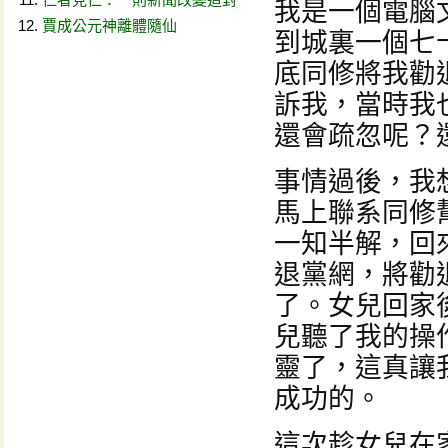
我是一個電腦
賈成公元神離體隨仙
到城裏一個七
底同修將我勸
訴我，當時我
還會疏忽呢？
事情過後，我
馬上聯系同修
一知半解，回
退黨網，將勸
了。女兒回家
兒聽了我的操
靈了，這真讓
成功的。
這次趁女兒在