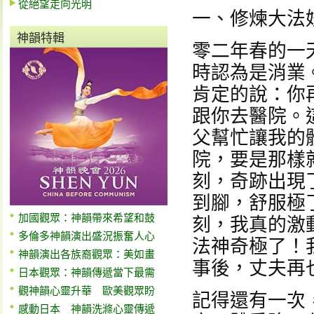
從絕望走向光明
一、修煉大法
神韻特輯
零二年春的一
時認為是消業
肯定的說：你
跟你去醫院。
父幫忙讓我的
院，要是那樣
刻，奇跡出現
到腳，舒服極
加國觀眾：神韻帶來希望和鼓
刻，我真的激
多倫多神韻演出盛況振奮人心
法神奇極了！
神韻演出各族裔觀眾：美如畫
事後，丈夫再
日本觀眾：神韻傳遞當下最需
觀神韻心靈升華 歐美觀眾盼
記得還有一次
感動日本 神韻洗滌心靈傳遞