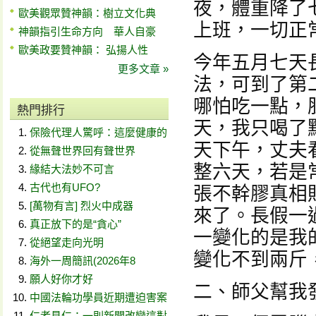
夜，體重降了
歐美觀眾贊神韻：樹立文化典
上班，一切正
神韻指引生命方向 華人自豪
歐美政要贊神韻： 弘揚人性
今年五月七天
更多文章 »
法，可到了第
哪怕吃一點，
熱門排行
天，我只喝了
保險代理人驚呼：這麼健康的
天下午，丈夫
從無聲世界回有聲世界
整六天，若是
緣結大法妙不可言
古代也有UFO?
張不幹膠真相
[萬物有言] 烈火中成器
來了。長假一
真正放下的是“貪心”
一變化的是我
從絕望走向光明
變化不到兩斤
海外一周簡訊(2026年8
願人好你才好
二、師父幫我
中國法輪功學員近期遭迫害案
仁者見仁：一則新聞改變這對