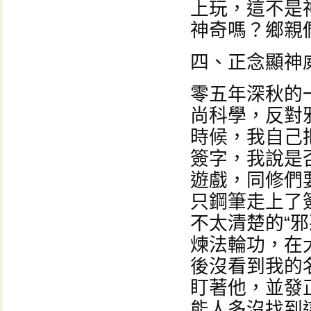
上玩，這不是
神奇嗎？鄉親
四、正念顯神
零五年深秋的
尚科學，反對
時候，我自己
簽字，我說是
遊戲，同修們
只鋼筆走上了
不太清楚的“
煉法輪功，在
後沒看到我的
盯著他，並發
能人多沒找到