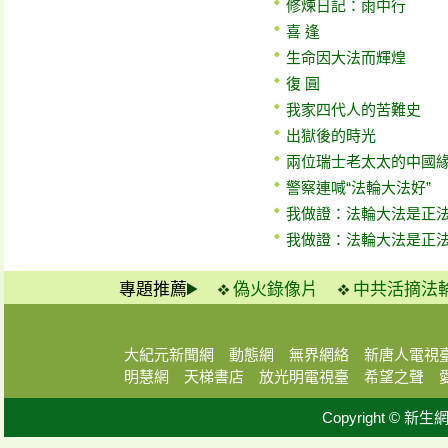
修煉日記：雨中行
喜 逢
生命因大法而輝煌
復 圓
我家四代人的苦難史
出獄後的時光
兩位瑞士老太太的中國
警察連喊“法輪大法好”
我做證：法輪大法是正法
我做證：法輪大法是正法
專題推薦
偽火錄像片
中共活摘法
大紀元新聞網
動態網
無界網絡
新唐人電視
明慧網
天梯書店
放光明電視臺
希望之聲
Copyright © 新