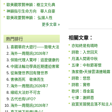
歐美觀眾贊神韻：樹立文化典
神韻指引生命方向 華人自豪
歐美政要贊神韻： 弘揚人性
更多文章 »
相關文章：
熱門排行
亦知終是有晴時
喜觀華府大遊行——致敬大法
詩歌：入世回天
海外一周簡訊(2026年7
月滿人間寄中秋
保險代理人驚呼：這麼健康的
五律：中秋節寄懷
中國法輪功學員近期遭迫害案
漁家傲•天接雲濤連曉霧
從無聲世界回有聲世界
詩歌：悠悠
害佛而死 敬佛而生
詩歌：實修
海外一周簡訊(2026年7
歌詞：尋金篇
緣結大法妙不可言
七律：謝師恩
古代也有UFO?
寂寞芙蓉開且落不知主
海外一周簡訊(2026年7
真正放下的是“貪心”