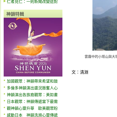
仁者見仁：一則新聞改變這對
神韻特輯
雲霧中的小塔山與大
文：清淵
加國觀眾：神韻帶來希望和鼓
多倫多神韻演出盛況振奮人心
神韻演出各族裔觀眾：美如畫
日本觀眾：神韻傳遞當下最需
觀神韻心靈升華 歐美觀眾盼
感動日本 神韻洗滌心靈傳遞