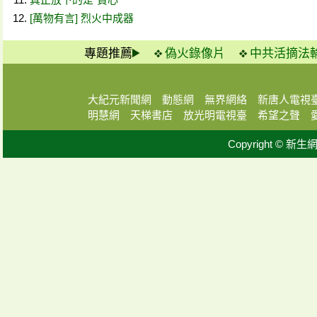
[萬物有言] 烈火中成器
專題推薦
偽火錄像片
中共活摘法
大紀元新聞網
動態網
無界網絡
新唐人電視
明慧網
天梯書店
放光明電視臺
希望之聲
Copyright © 新