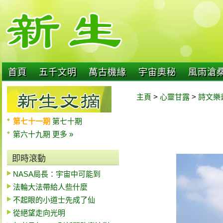
首頁
五千文明
萬古機緣
宇宙奧秘
風雨滄
主頁
>
心靈甘露
>
詩文樂
第七十一期
第七十期
第六十九期
更多 »
即時滾動
NASA局長：宇宙中可能到
法輪大法帶給人些什麼
不起眼的小道士先成了仙
從絕望走向光明