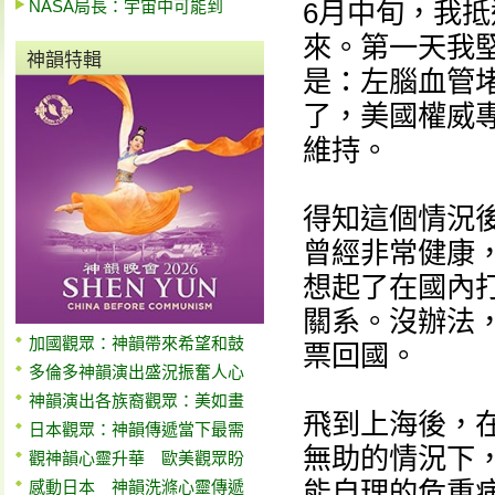
NASA局長：宇宙中可能到
6月中旬，我抵
來。第一天我
神韻特輯
是：左腦血管
了，美國權威
維持。
得知這個情況
曾經非常健康
想起了在國內
關系。沒辦法，
加國觀眾：神韻帶來希望和鼓
票回國。
多倫多神韻演出盛況振奮人心
神韻演出各族裔觀眾：美如畫
飛到上海後，
日本觀眾：神韻傳遞當下最需
無助的情況下
觀神韻心靈升華 歐美觀眾盼
能自理的危重
感動日本 神韻洗滌心靈傳遞