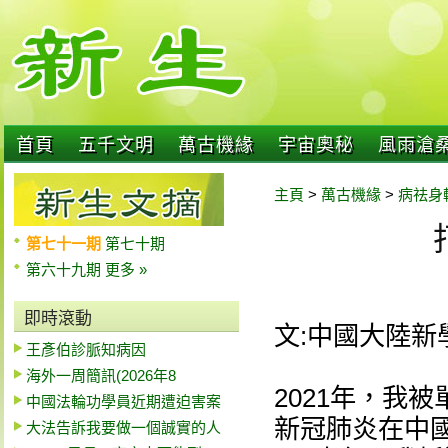
首頁
五千文明
萬古機緣
宇宙奧秘
風雨滄
主頁
>
萬古機緣
>
病祛身
第七十一期
第七十期
第六十九期
更多 »
即時滾動
文:中國大陸新
王彥伯診脈知病因
海外一周簡訊(2026年8
2021年，我
中國法輪功學員近期遭迫害案
新冠肺炎在中
大法告訴我要做一個誠實的人