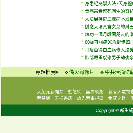
身患絕癥學大法7天身體
骨癌患者起死回生的奇
大法展神奇血液病不治
誠念大法真言女兒的淋
煉功一個月韓國朋友的
80歲直腸癌90歲健步如
打疫苗得白血病修大法
肺部嚴重感染男子劫後
專題推薦
偽火錄像片
中共活摘法
大紀元新聞網
動態網
無界網絡
新唐人電視
明慧網
天梯書店
放光明電視臺
希望之聲
Copyright © 新