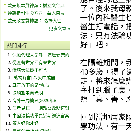
歐美觀眾贊神韻：樹立文化典
了。後來我母
神韻指引生命方向 華人自豪
一位內科醫生
歐美政要贊神韻： 弘揚人性
醫生打電話，
更多文章 »
法，只有法輪
好」吧。
熱門排行
保險代理人驚呼：這麼健康的
在隔離期間，
從無聲世界回有聲世界
緣結大法妙不可言
40多歲，得
[萬物有言] 烈火中成器
走，將來怎麼
真正放下的是“貪心”
字打到腦子裏
從絕望走向光明
照「真、善、
海外一周簡訊(2026年8
仁者見仁：一則新聞改變這對
回到當地居家
中國法輪功學員近期遭迫害案
願人好你才好
學功法。有一
賈成公元神離體隨仙