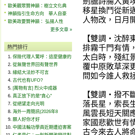
劍膽詩腸入黃
歐美觀眾贊神韻：樹立文化典
移星換鬥從新
神韻指引生命方向 華人自豪
人物改，日月
歐美政要贊神韻： 弘揚人性
更多文章 »
【雙調‧沈醉東
排霧千門有情
熱門排行
太白時，殘紅
保險代理人驚呼：這麼健康的
從無聲世界回有聲世界
覆中原敗草深
緣結大法妙不可言
問如今誰人救
古代也有UFO?
[萬物有言] 烈火中成器
【雙調‧撥不斷
真正放下的是“貪心”
落長星，索長
從絕望走向光明
海外一周簡訊(2026年8
風雲長短天關
願人好你才好
家國悲歡世有
中國法輪功學員近期遭迫害案
古今來去人將
仁者見仁：一則新聞改變這對