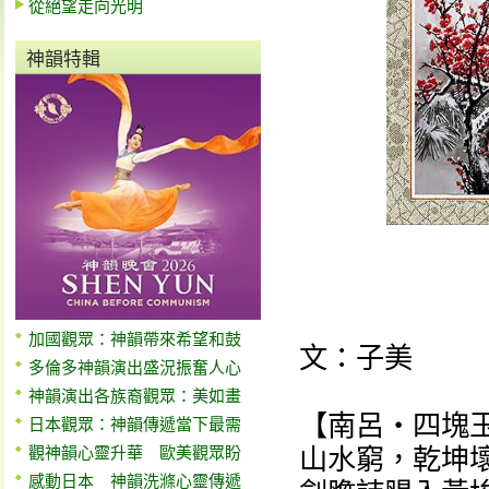
從絕望走向光明
神韻特輯
加國觀眾：神韻帶來希望和鼓
文：子美
多倫多神韻演出盛況振奮人心
神韻演出各族裔觀眾：美如畫
【南呂‧四塊玉
日本觀眾：神韻傳遞當下最需
觀神韻心靈升華 歐美觀眾盼
山水窮，乾坤
感動日本 神韻洗滌心靈傳遞