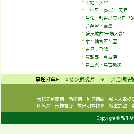
七絕：大雪
【中呂·山坡羊】天涯
生命，都在出演著自己
菩薩蠻‧臺灣
蘇東坡的“一場大夢”
家在仙宮不在塵
古風：飛鴻
賀新郎‧真豪傑
青玉案‧萬古機緣
專題推薦
偽火錄像片
中共活摘法
大紀元新聞網
動態網
無界網絡
新唐人電視
明慧網
天梯書店
放光明電視臺
希望之聲
Copyright © 新