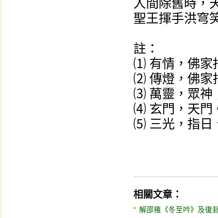
人間除舊時，
聖王揮手洪穹
註：
⑴ 有情，佛
⑵ 傳燈，佛
⑶ 萬靈，眾神
⑷ 玄門，天門
⑸ 三光，指日
相關文章：
解邵雍《冬至吟》及復