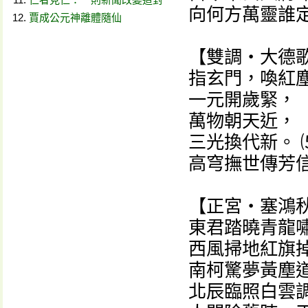
向何方萬靈誰定
賈成公元神離體隨仙
【雙調‧大德歌
指玄門，喚紅塵
一元開歲緊，
萬物朝天近，
三光換代新。 
高穹撫世傳芳
【正宮‧塞鴻秋
東君踏曉青龍
西風掃地紅旗
南柯驚夢黃塵
北辰臨照白雲