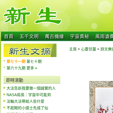
首頁
五千文明
萬古機緣
宇宙奧秘
風雨滄
主頁
>
心靈甘露
>
詩文樂
第七十一期
第七十期
第六十九期
更多 »
即時滾動
大法告訴我要做一個誠實的人
NASA局長：宇宙中可能到
法輪大法帶給人些什麼
不起眼的小道士先成了仙